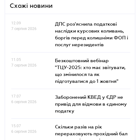
Схожі новини
12.09
ДПС роз'яснила податкові
7 серпня 2026
наслідки курсових коливань,
боргів перед колишніми ФОП і
послуг нерезидентів
11.05
Безкоштовний вебінар
7 серпня 2026
"ТЦУ-2025: хто має звітувати,
що змінилося та як
підготуватися до 1 жовтня"
17.07
Заборонений КВЕД у ЄДР не
6 серпня 2026
привід для відмови в єдиному
податку
15.07
Скільки разів на рік
6 серпня 2026
перераховують прохідний бал