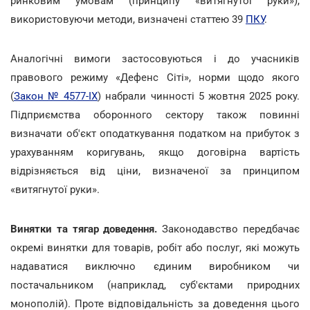
ринковим умовам (принципу «витягнутої руки»),
використовуючи методи, визначені статтею 39
ПКУ
.
Аналогічні вимоги застосовуються і до учасників
правового режиму «Дефенс Сіті», норми щодо якого
(
Закон № 4577-IX
) набрали чинності 5 жовтня 2025 року.
Підприємства оборонного сектору також повинні
визначати об'єкт оподаткування податком на прибуток з
урахуванням коригувань, якщо договірна вартість
відрізняється від ціни, визначеної за принципом
«витягнутої руки».
Винятки та тягар доведення.
Законодавство передбачає
окремі винятки для товарів, робіт або послуг, які можуть
надаватися виключно єдиним виробником чи
постачальником (наприклад, суб'єктами природних
монополій). Проте відповідальність за доведення цього