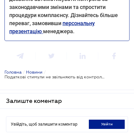
законодавчими змінами та спростити
процедури комплаєнсу. Дізнайтесь більше
переваг, замовивши
персональну
презентацію
менеджера.
Головна
/
Новини
/
Податкові стимули не звільняють від контролю: ДПС про трансфертне ціноутворення
Залиште коментар
Увійдіть, щоб залишити коментар
увійти