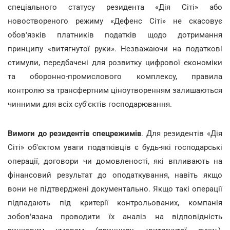
спеціального статусу резидента «Дія Сіті» або
новоствореного режиму «Дефенс Сіті» не скасовує
обов'язків платників податків щодо дотримання
принципу «витягнутої руки». Незважаючи на податкові
стимули, передбачені для розвитку цифрової економіки
та оборонно-промислового комплексу, правила
контролю за трансфертним ціноутворенням залишаються
чинними для всіх суб'єктів господарювання.
Вимоги до резидентів спецрежимів
. Для резидентів «Дія
Сіті» об'єктом уваги податківців є будь-які господарські
операції, договори чи домовленості, які впливають на
фінансовий результат до оподаткування, навіть якщо
вони не підтверджені документально. Якщо такі операції
підпадають під критерії контрольованих, компанія
зобов'язана проводити їх аналіз на відповідність