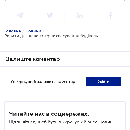
Головна
/
Новини
/
Ризики для девелоперів: скасування будівельної декларації можливе на основі моніторингу баз даних
Залиште коментар
Увійдіть, щоб залишити коментар
увійти
Читайте нас в соцмережах.
Підпишіться, щоб бути в курсі усіх бізнес-новин.