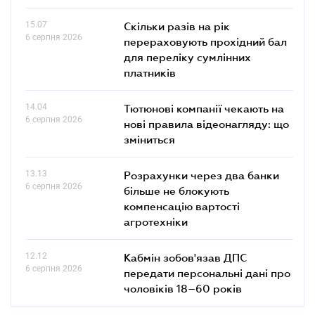
15.07
Скільки разів на рік
6 серпня 2026
перераховують прохідний бал
для переліку сумлінних
платників
14.04
Тютюнові компанії чекають на
6 серпня 2026
нові правила відеонагляду: що
зміниться
13.13
Розрахунки через два банки
6 серпня 2026
більше не блокують
компенсацію вартості
агротехніки
12.12
Кабмін зобов'язав ДПС
6 серпня 2026
передати персональні дані про
чоловіків 18–60 років