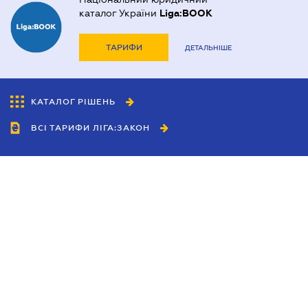
каталог України
Liga:BOOK
ТАРИФИ
ДЕТАЛЬНІШЕ
КАТАЛОГ РІШЕНЬ
ВСІ ТАРИФИ ЛІГА:ЗАКОН
Співробітництво
Агенти
Дилери
Політика конфіденційності
Умови використання сайту
Реклама
Блог