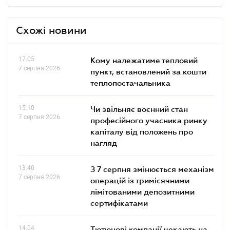
Схожі новини
17.05
Кому належатиме тепловий
7 серпня 2026
пункт, встановлений за кошти
теплопостачальника
15.10
Чи звільняє воєнний стан
7 серпня 2026
професійного учасника ринку
капіталу від положень про
нагляд
13.40
З 7 серпня змінюється механізм
7 серпня 2026
операцій із тримісячними
лімітованими депозитними
сертифікатами
14.04
Тютюнові компанії чекають на