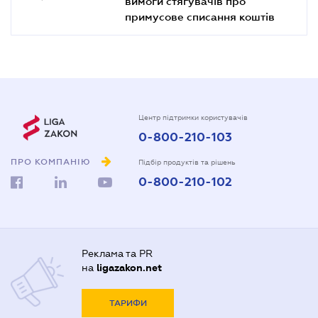
вимоги стягувачів про
примусове списання коштів
Центр підтримки користувачів
0-800-210-103
ПРО КОМПАНІЮ
Підбір продуктів та рішень
0-800-210-102
Реклама та PR
на
ligazakon.net
ТАРИФИ