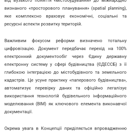
від вузького поняття «містобудування» до міжнародно
визнаного «просторового планування» (spatial planning),
яке комплексно враховує економічні, соціальні та
ресурсні аспекти розвитку територій.
Важливим фокусом реформи визначено тотальну
цифровізацію. Документ передбачає перехід на 100%
електронний документообіг через Єдину державну
електронну систему у сфері будівництва (ЄДЕССБ) з її
глибокою інтеграцією до містобудівного та земельного
кадастрів. Це усуне практику «паперового будівництва»,
автоматизує перевірку даних та офіційно легалізує
використання технологій будівельного інформаційного
моделювання (BIM) як ключового елемента виконавчої
документації.
Окрема увага в Концепції приділяється впровадженню