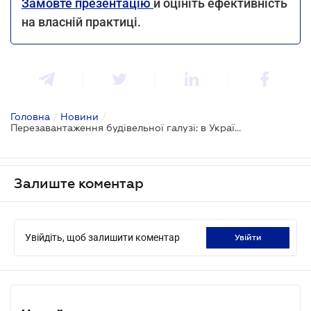
Замовте презентацію
й оцініть ефективність
на власній практиці.
Головна
/
Новини
/
Перезавантаження будівельної галузі: в Україні створюють єдиний Містобудівний кодекс
Залиште коментар
Увійдіть, щоб залишити коментар
увійти