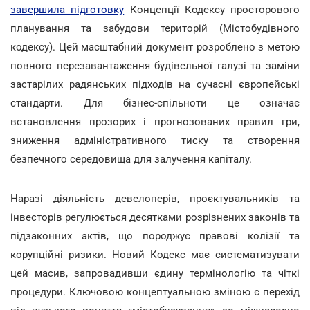
завершила підготовку
Концепції Кодексу просторового
планування та забудови територій (Містобудівного
кодексу). Цей масштабний документ розроблено з метою
повного перезавантаження будівельної галузі та заміни
застарілих радянських підходів на сучасні європейські
стандарти. Для бізнес-спільноти це означає
встановлення прозорих і прогнозованих правил гри,
зниження адміністративного тиску та створення
безпечного середовища для залучення капіталу.
Наразі діяльність девелоперів, проєктувальників та
інвесторів регулюється десятками розрізнених законів та
підзаконних актів, що породжує правові колізії та
корупційні ризики. Новий Кодекс має систематизувати
цей масив, запровадивши єдину термінологію та чіткі
процедури. Ключовою концептуальною зміною є перехід