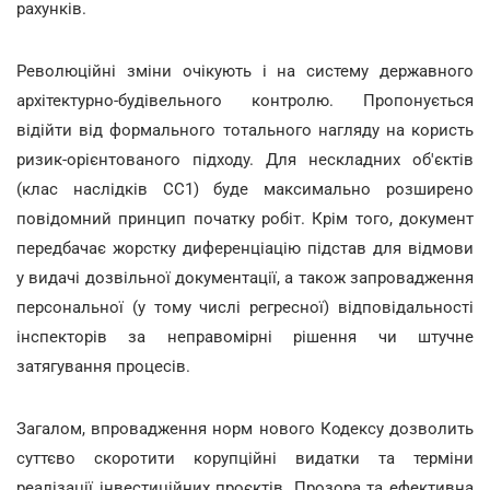
рахунків.
Революційні зміни очікують і на систему державного
архітектурно-будівельного контролю. Пропонується
відійти від формального тотального нагляду на користь
ризик-орієнтованого підходу. Для нескладних об'єктів
(клас наслідків СС1) буде максимально розширено
повідомний принцип початку робіт. Крім того, документ
передбачає жорстку диференціацію підстав для відмови
у видачі дозвільної документації, а також запровадження
персональної (у тому числі регресної) відповідальності
інспекторів за неправомірні рішення чи штучне
затягування процесів.
Загалом, впровадження норм нового Кодексу дозволить
суттєво скоротити корупційні видатки та терміни
реалізації інвестиційних проєктів. Прозора та ефективна