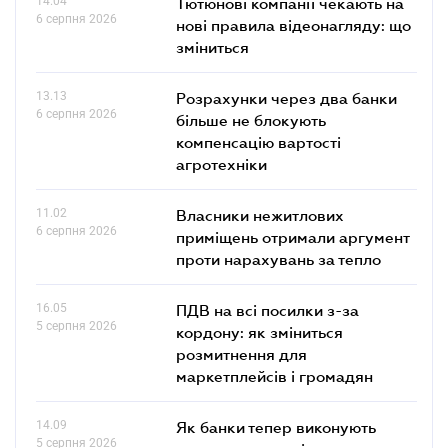
14.04
Тютюнові компанії чекають на
6 серпня 2026
нові правила відеонагляду: що
зміниться
13.13
Розрахунки через два банки
6 серпня 2026
більше не блокують
компенсацію вартості
агротехніки
11.02
Власники нежитлових
6 серпня 2026
приміщень отримали аргумент
проти нарахувань за тепло
16.05
ПДВ на всі посилки з-за
5 серпня 2026
кордону: як зміниться
розмитнення для
маркетплейсів і громадян
14.09
Як банки тепер виконують
5 серпня 2026