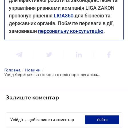
для ефективної роботи із законодавством та
управління ризиками компанія LIGA ZAKON
пропонує рішення
LIGA360
для бізнесів та
державних органів. Побачте переваги в дії,
замовивши
персональну консультацію
.
Головна
/
Новини
/
Уряд береться за тіньові готелі: поріг легалізації бізнесу знизять утричі
Залиште коментар
Увійдіть, щоб залишити коментар
увійти