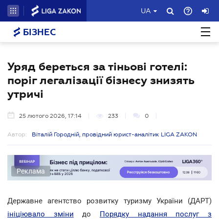
UA
БІЗНЕС
Уряд береться за тіньові готелі:
поріг легалізації бізнесу знизять
утричі
25 лютого 2026, 17:14
233
0
Автор:
Віталій Городній, провідний юрист-аналітик LIGA ZAKON
Реклама
Державне агентство розвитку туризму України (ДАРТ)
ініціювало зміни
до
Порядку надання послуг з