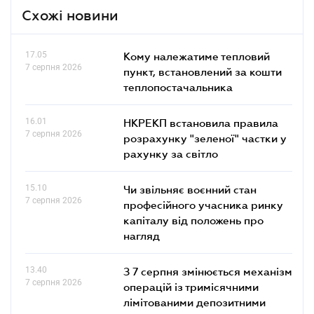
Схожі новини
17.05
Кому належатиме тепловий
7 серпня 2026
пункт, встановлений за кошти
теплопостачальника
16.01
НКРЕКП встановила правила
7 серпня 2026
розрахунку "зеленої" частки у
рахунку за світло
15.10
Чи звільняє воєнний стан
7 серпня 2026
професійного учасника ринку
капіталу від положень про
нагляд
13.40
З 7 серпня змінюється механізм
7 серпня 2026
операцій із тримісячними
лімітованими депозитними