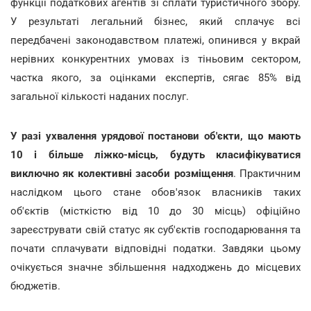
функції податкових агентів зі сплати туристичного збору.
У результаті легальний бізнес, який сплачує всі
передбачені законодавством платежі, опинився у вкрай
нерівних конкурентних умовах із тіньовим сектором,
частка якого, за оцінками експертів, сягає 85% від
загальної кількості наданих послуг.
У разі ухвалення урядової постанови об'єкти, що мають
10 і більше ліжко-місць, будуть класифікуватися
виключно як колективні засоби розміщення
. Практичним
наслідком цього стане обов'язок власників таких
об'єктів (місткістю від 10 до 30 місць) офіційно
зареєструвати свій статус як суб'єктів господарювання та
почати сплачувати відповідні податки. Завдяки цьому
очікується значне збільшення надходжень до місцевих
бюджетів.