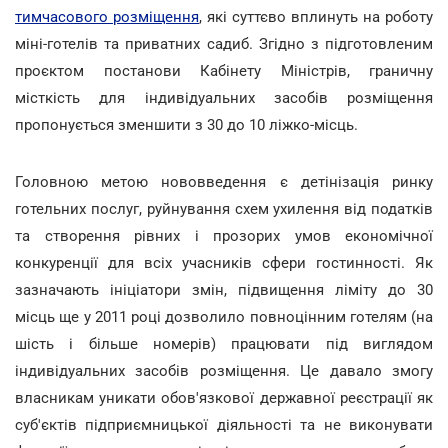
тимчасового розміщення
, які суттєво вплинуть на роботу
міні-готелів та приватних садиб. Згідно з підготовленим
проєктом постанови Кабінету Міністрів, граничну
місткість для індивідуальних засобів розміщення
пропонується зменшити з 30 до 10 ліжко-місць.
Головною метою нововведення є детінізація ринку
готельних послуг, руйнування схем ухилення від податків
та створення рівних і прозорих умов економічної
конкуренції для всіх учасників сфери гостинності. Як
зазначають ініціатори змін, підвищення ліміту до 30
місць ще у 2011 році дозволило повноцінним готелям (на
шість і більше номерів) працювати під виглядом
індивідуальних засобів розміщення. Це давало змогу
власникам уникати обов'язкової державної реєстрації як
суб'єктів підприємницької діяльності та не виконувати