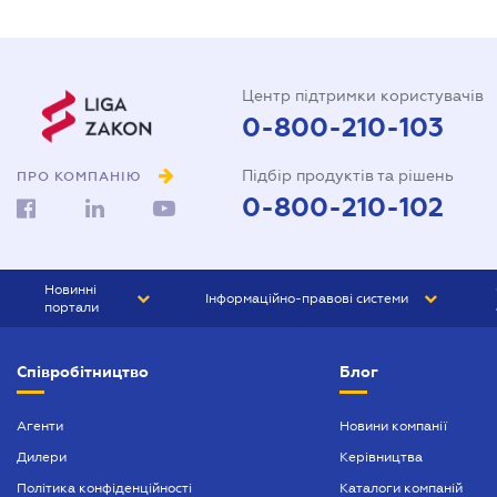
Центр підтримки користувачів
0-800-210-103
Підбір продуктів та рішень
ПРО КОМПАНІЮ
0-800-210-102
Новинні
Інформаційно-правові системи
портали
ЮРЛІГА
Право України
Співробітництво
Блог
БІЗНЕС
ГРАНД
БУХГАЛТЕР.ua
ПРАЙМ
Агенти
Новини компанії
Дилери
Керівництва
БУХГАЛТЕР ПРОФ
Політика конфіденційності
Каталоги компаній
ЮРИСТ ПРОФ