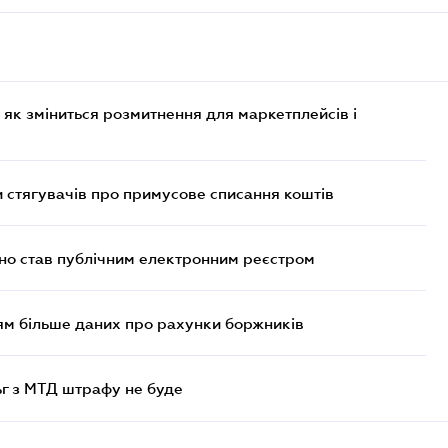
 як зміниться розмитнення для маркетплейсів і
 стягувачів про примусове списання коштів
йно став публічним електронним реєстром
м більше даних про рахунки боржників
ьг з МТД штрафу не буде