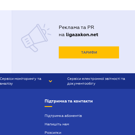
Реклама та PR
ligazakon.net
на
ТАРИФИ
Сервіси моніторингу та
Сервіси електронної звітності та
аналізу
документообігу
CONTR AGENT
Liga:REPORT
Підтримка та контакти
SMS-МАЯК
VERDICTUM
Підтримка абонентів
Напишіть нам
SEMANTRUM
Розсилки
SMS-МАЯК ІПОТЕКА