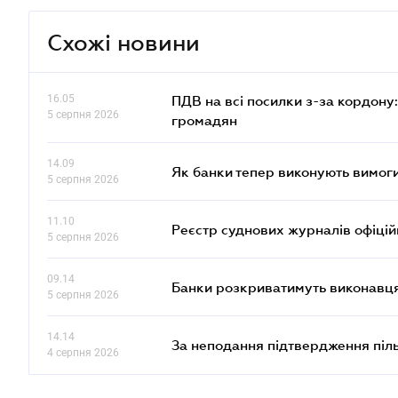
Схожі новини
16.05
ПДВ на всі посилки з-за кордону:
5 серпня 2026
громадян
14.09
Як банки тепер виконують вимоги
5 серпня 2026
11.10
Реєстр суднових журналів офіці
5 серпня 2026
09.14
Банки розкриватимуть виконавця
5 серпня 2026
14.14
За неподання підтвердження піл
4 серпня 2026