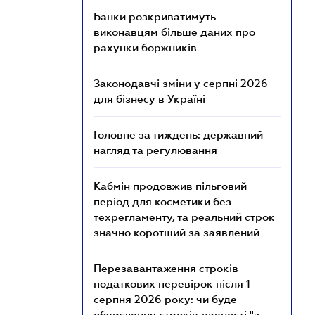
Банки розкриватимуть
виконавцям більше даних про
рахунки боржників
Законодавчі зміни у серпні 2026
для бізнесу в Україні
Головне за тиждень: державний
нагляд та регулювання
Кабмін продовжив пільговий
період для косметики без
техрегламенту, та реальний строк
значно коротший за заявлений
Перезавантаження строків
податкових перевірок після 1
серпня 2026 року: чи буде
обчислення строків давності "з