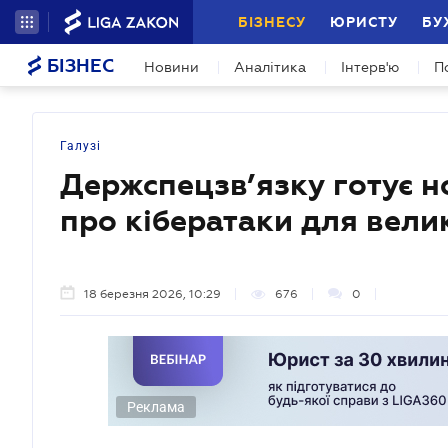
БІЗНЕСУ
ЮРИСТУ
БУ
БІЗНЕС
Новини
Аналітика
Інтерв'ю
П
Галузі
Держспецзв’язку готує н
про кібератаки для вели
18 березня 2026, 10:29
676
0
Реклама