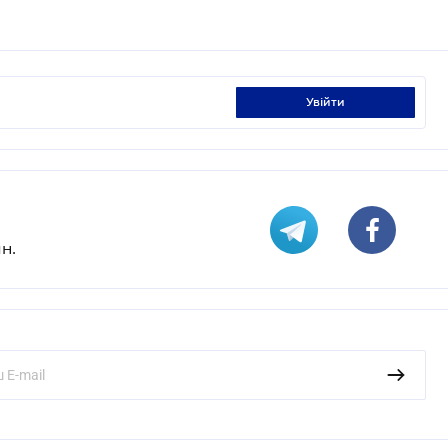
увійти
н.