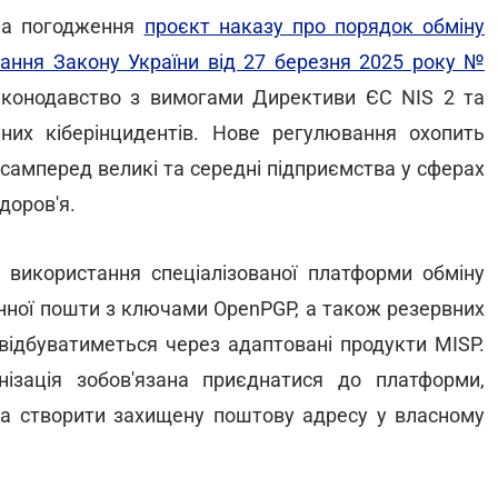
 на погодження
проєкт наказу про порядок обміну
нання Закону України від 27 березня 2025 року №
законодавство з вимогами Директиви ЄС NIS 2 та
чних кіберінцидентів. Нове регулювання охопить
самперед великі та середні підприємства у сферах
доров'я.
е використання спеціалізованої платформи обміну
онної пошти з ключами OpenPGP, а також резервних
 відбуватиметься через адаптовані продукти MISP.
ізація зобов'язана приєднатися до платформи,
 та створити захищену поштову адресу у власному