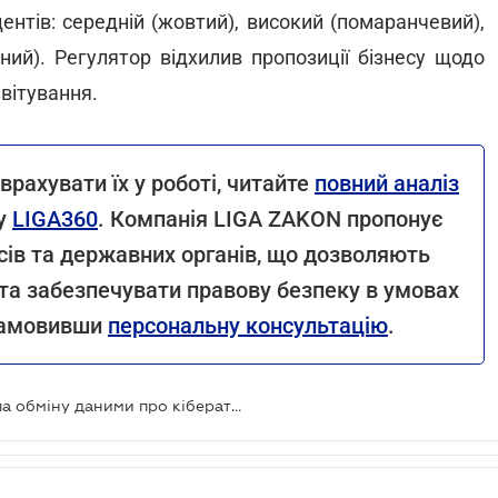
ентів: середній (жовтий), високий (помаранчевий),
ний). Регулятор відхилив пропозиції бізнесу щодо
вітування.
врахувати їх у роботі, читайте
повний аналіз
у
LIGA360
. Компанія LIGA ZAKON пропонує
сів та державних органів, що дозволяють
та забезпечувати правову безпеку в умовах
 замовивши
персональну консультацію
.
Держспецзв’язку готує нові правила обміну даними про кібератаки для великого та середнього бізнесу