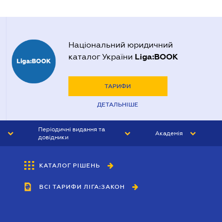
Національний юридичний
Liga:BOOK
каталог України
ТАРИФИ
ДЕТАЛЬНІШЕ
Періодичні видання та
Академія
довідники
ЮРИСТ&ЗАКОН
АКАДЕМІЯ ЛІГА:ЗАКОН
КАТАЛОГ РІШЕНЬ
БУХГАЛТЕР&ЗАКОН
ВСІ ТАРИФИ ЛІГА:ЗАКОН
ВІСНИК МСФЗ
ІНТЕРБУХ
ОСОБИСТИЙ ЕКСПЕРТ