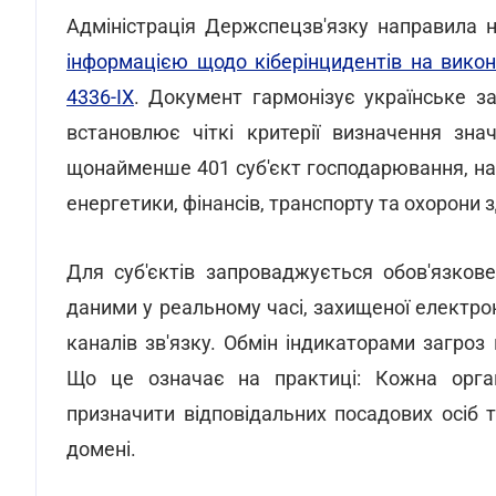
Адміністрація Держспецзв'язку направила
інформацією щодо кіберінцидентів на вико
4336-IX
. Документ гармонізує українське 
встановлює чіткі критерії визначення зна
щонайменше 401 суб'єкт господарювання, на
енергетики, фінансів, транспорту та охорони з
Для суб'єктів запроваджується обов'язков
даними у реальному часі, захищеної електр
каналів зв'язку. Обмін індикаторами загроз
Що це означає на практиці: Кожна орган
призначити відповідальних посадових осіб
домені.