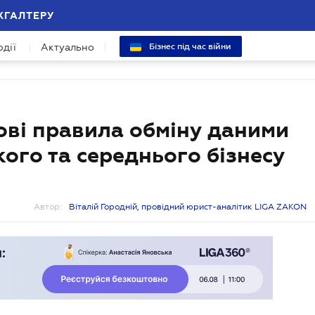
ХГАЛТЕРУ
одії
Актуально
Бізнес під час війни
ові правила обміну даними
кого та середнього бізнесу
Автор:
Віталій Городній, провідний юрист-аналітик LIGA ZAKON