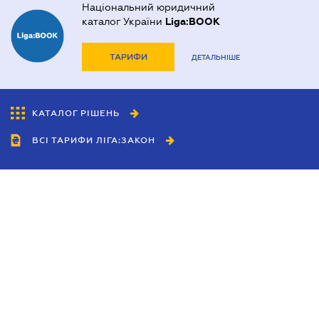
Національний юридичний
каталог України
Liga:BOOK
ТАРИФИ
ДЕТАЛЬНІШЕ
КАТАЛОГ РІШЕНЬ
ВСІ ТАРИФИ ЛІГА:ЗАКОН
Співробітництво
Агенти
Дилери
Політика конфіденційності
Умови використання сайту
Реклама
Блог