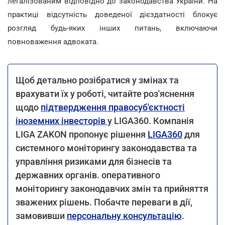
легалізованим відповідно до законодавства України. На
практиці відсутність доведеної дієздатності блокує
розгляд будь-яких інших питань, включаючи
повноваження адвоката.
Щоб детально розібратися у змінах та
врахувати їх у роботі, читайте роз'яснення
щодо
підтвердження правосуб'єктності
іноземних інвесторів
у LIGA360. Компанія
LIGA ZAKON пропонує рішення
LIGA360
для
системного моніторингу законодавства та
управління ризиками для бізнесів та
державних органів. оперативного
моніторингу законодавчих змін та прийняття
зважених рішень. Побачте переваги в дії,
замовивши
персональну консультацію
.