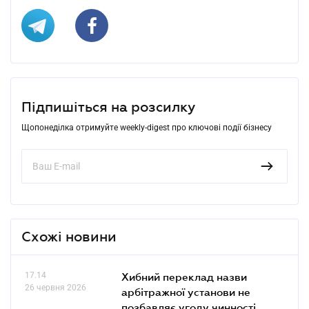
Підпишіться на розсилку
Щопонеділка отримуйте weekly-digest про ключові події бізнесу
Схожі новини
17.14
Хибний переклад назви
26 червня 2026
арбітражної установи не
позбавляє угоду чинності