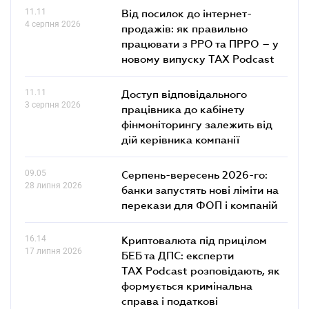
11.11
Від посилок до інтернет-
4 серпня 2026
продажів: як правильно
працювати з РРО та ПРРО – у
новому випуску TAX Podcast
11.11
Доступ відповідального
3 серпня 2026
працівника до кабінету
фінмоніторингу залежить від
дій керівника компанії
09.05
Серпень-вересень 2026-го:
28 липня 2026
банки запустять нові ліміти на
перекази для ФОП і компаній
16.14
Криптовалюта під прицілом
17 липня 2026
БЕБ та ДПС: експерти
TAX Podcast розповідають, як
формується кримінальна
справа і податкові