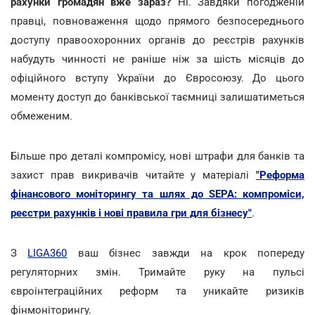
рахунки громадян вже зараз?
Ні. Завдяки погодженій
правці, повноваження щодо прямого безпосереднього
доступу правоохоронних органів до реєстрів рахунків
набудуть чинності не раніше ніж за шість місяців до
офіційного вступу України до Євросоюзу. До цього
моменту доступ до банківської таємниці залишатиметься
обмеженим.
Більше про деталі компромісу, нові штрафи для банків та
захист прав викривачів читайте у матеріалі
"Реформа
фінансового моніторингу та шлях до SEPA: компроміси,
реєстри рахунків і нові правила гри для бізнесу"
.
З
LIGA360
ваш бізнес завжди на крок попереду
регуляторних змін. Тримайте руку на пульсі
євроінтеграційних реформ та уникайте ризиків
фінмоніторингу.