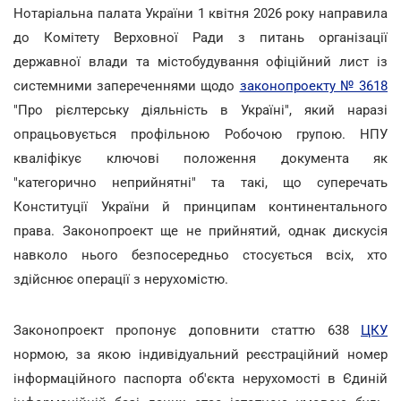
Нотаріальна палата України 1 квітня 2026 року направила
до Комітету Верховної Ради з питань організації
державної влади та містобудування офіційний лист із
системними запереченнями щодо
законопроекту № 3618
"Про рієлтерську діяльність в Україні", який наразі
опрацьовується профільною Робочою групою. НПУ
кваліфікує ключові положення документа як
"категорично неприйнятні" та такі, що суперечать
Конституції України й принципам континентального
права. Законопроект ще не прийнятий, однак дискусія
навколо нього безпосередньо стосується всіх, хто
здійснює операції з нерухомістю.
Законопроект пропонує доповнити статтю 638
ЦКУ
нормою, за якою індивідуальний реєстраційний номер
інформаційного паспорта об'єкта нерухомості в Єдиній