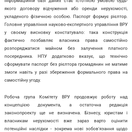
інформаційній базі даних стає істотною умовою будь-
якого договору відчуження або оренди нерухомості,
укладеного фізичною особою. Паспорт формує рієлтор.
Головне управління науково-експертного управління ВРУ
у своєму висновку констатувало: така конструкція
фактично позбавляє власника права самостійно
розпоряджатися майном без залучення платного
посередника. НПУ додатково вказує, що технічно
сформувати паспорт без рієлтора громадянин не матиме
змоги навіть у разі збереження формального права на
самостійну угоду.
Робоча група Комітету ВРУ продовжує роботу над
концепцією документа, а остаточна редакція
законопроекту ще не визначена. Бізнесу, юристам і
власникам нерухомості вже зараз варто оцінити
потенційні наслідки - зокрема нові зобов'язання щодо