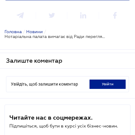
Головна
/
Новини
/
Нотаріальна палата вимагає від Ради переглянути концепцію законопроекту про рієлторську діяльність
Залиште коментар
Увійдіть, щоб залишити коментар
увійти
Читайте нас в соцмережах.
Підпишіться, щоб бути в курсі усіх бізнес-новин.