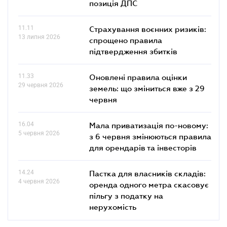
позиція ДПС
11.11
Страхування воєнних ризиків:
13 липня 2026
спрощено правила
підтвердження збитків
11.33
Оновлені правила оцінки
29 червня 2026
земель: що зміниться вже з 29
червня
16.04
Мала приватизація по-новому:
5 червня 2026
з 6 червня змінюються правила
для орендарів та інвесторів
14.24
Пастка для власників складів:
4 червня 2026
оренда одного метра скасовує
пільгу з податку на
нерухомість