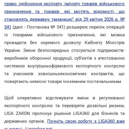
право здійснення експорту, імпорту товарів військового
призначення та товарів, які містять відомості, що
становлять державну таємницю" від 29 квітня 2026 р. №
541
(далі - Постанова № 541) розширює перелік операцій
із товарами військового призначення, які можна
провадити без окремого дозволу Кабінету Міністрів
України. Зміни безпосередньо стосуються підприємств-
виробників оборонної продукції, суб'єктів з атестованою
системою внутрішньофірмового експортного контролю
та учасників зовнішньоекономічних контрактів, що
повертають неякісні товари іноземним постачальникам.
Щоб оперативно відстежувати зміни в регулюванні
експортного контролю та перевіряти дозвільні ризики,
LIGA ZAKON пропонує рішення LIGA360 для бізнесів та
державних органів.
Почніть свою роботу з LIGA360 вже
сьогодні - Ligazakon.net
.