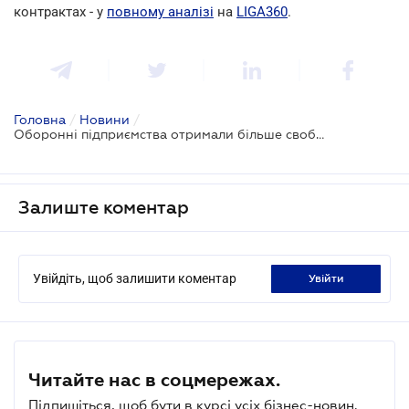
контрактах - у
повному аналізі
на
LIGA360
.
Головна
/
Новини
/
Оборонні підприємства отримали більше свободи у ЗЕД операціях
Залиште коментар
Увійдіть, щоб залишити коментар
увійти
Читайте нас в соцмережах.
Підпишіться, щоб бути в курсі усіх бізнес-новин.