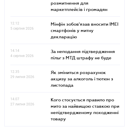
розмитнення для
маркетплейсів і громадян
12.12
Мінфін зобов'язав вносити IMEI
5 серпня 2026
смартфонів у митну
декларацію
14.14
За неподання підтвердження
4 серпня 2026
пільг з МТД штрафу не буде
12.35
Як зміниться розрахунок
29 липня 2026
акцизу за алкоголь і тютюн з
листопада
14.07
Кого стосується правило про
27 липня 2026
мито за найвищою ставкою при
непідтвердженому походженні
товару