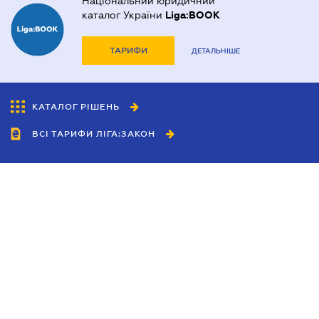
Національний юридичний
каталог України
Liga:BOOK
ТАРИФИ
ДЕТАЛЬНІШЕ
КАТАЛОГ РІШЕНЬ
ВСІ ТАРИФИ ЛІГА:ЗАКОН
Співробітництво
Агенти
Дилери
Політика конфіденційності
Умови використання сайту
Реклама
Блог