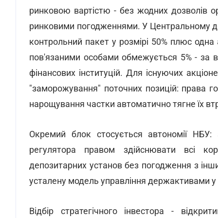
ринковою вартістю - без жодних дозволів о
ринковими погодженнями. У Центральному де
контрольний пакет у розмірі 50% плюс одна 
пов'язаними особами обмежується 5% - за 
фінансових інституцій. Для існуючих акціо
"заморожування" поточних позицій: права го
нарощування частки автоматично тягне їх втр
Окремий блок стосується автономії НБУ
регулятора правом здійснювати всі кор
депозитарних установ без погодження з інш
усталену модель управління держактивами у ф
Відбір стратегічного інвестора - відкрит