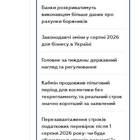
Банки розкриватимуть
виконавцям більше даних про
рахунки боржників
Законодавчі зміни у серпні 2026
для бізнесу в Україні
Головне за тиждень: державний
нагляд та регулювання
Кабмін продовжив пільговий
період для косметики без
техрегламенту, та реальний строк
значно коротший за заявлений
Перезавантаження строків
податкових перевірок після 1
серпня 2026 року: чи буде
обчислення строків давності "з