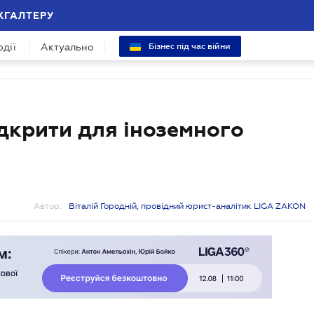
ХГАЛТЕРУ
одії
Актуально
Бізнес під час війни
ідкрити для іноземного
Автор:
Віталій Городній, провідний юрист-аналітик LIGA ZAKON