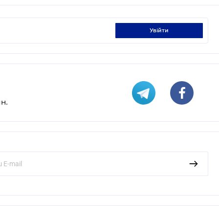
увійти
н.