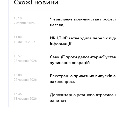
Схожі новини
15.10
Чи звільняє воєнний стан профес
7 серпня 2026
нагляд
11.09
НКЦПФР затвердила перелік підс
10 липня 2026
інформації
16.57
Санкції проти депозитарної ус
23 червня 2026
зупинення операцій
15.08
Реєстрацію приватних випусків 
22 червня 2026
законопроєкт
16.45
Депозитарна установа втратила 
18 червня 2026
запитом