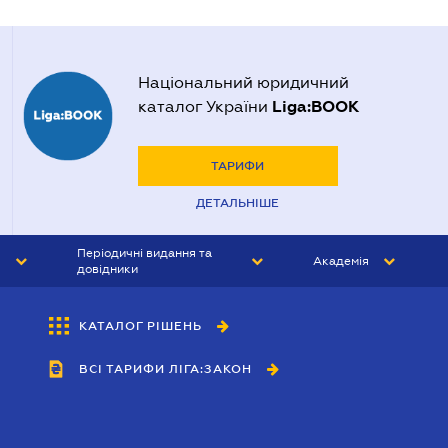
Національний юридичний
Liga:BOOK
каталог України
ТАРИФИ
ДЕТАЛЬНІШЕ
Періодичні видання та
Академія
довідники
ЮРИСТ&ЗАКОН
АКАДЕМІЯ ЛІГА:ЗАКОН
КАТАЛОГ РІШЕНЬ
БУХГАЛТЕР&ЗАКОН
ВСІ ТАРИФИ ЛІГА:ЗАКОН
ВІСНИК МСФЗ
ІНТЕРБУХ
ОСОБИСТИЙ ЕКСПЕРТ