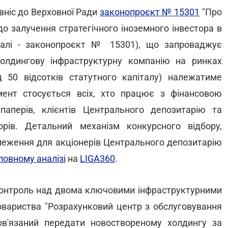
 вніс до Верховної Ради
законопроєкт № 15301
"Про
до залучення стратегічного іноземного інвестора в
(далі - законопроєкт № 15301), що запроваджує
олдингову інфраструктурну компанію на ринках
д 50 відсотків статутного капіталу) належатиме
мент стосується всіх, хто працює з фінансовою
паперів, клієнтів Центрального депозитарію та
рів. Детальний механізм конкурсного відбору,
бмеження для акціонерів Центрального депозитарію
повному аналізі
на
LIGA360
.
контроль над двома ключовими інфраструктурними
товариства "Розрахунковий центр з обслуговування
ов'язаний передати новоствореному холдингу за