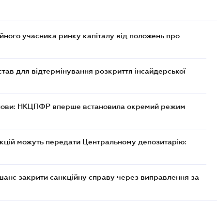
ійного учасника ринку капіталу від положень про
тав для відтермінування розкриття інсайдерської
танови: НКЦПФР вперше встановила окремий режим
акцій можуть передати Центральному депозитарію:
шанс закрити санкційну справу через виправлення за