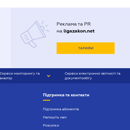
Реклама та PR
ligazakon.net
на
ТАРИФИ
Сервіси моніторингу та
Сервіси електронної звітності та
аналізу
документообігу
CONTR AGENT
Liga:REPORT
Підтримка та контакти
SMS-МАЯК
VERDICTUM
Підтримка абонентів
Напишіть нам
SEMANTRUM
Розсилки
SMS-МАЯК ІПОТЕКА