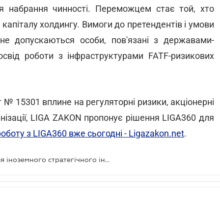
ля набрання чинності. Переможцем стає той, хто
капіталу холдингу. Вимоги до претендентів і умови
не допускаються особи, пов'язані з державами-
досвід роботи з інфраструктурами FATF-ризикових
 № 15301 вплине на регуляторні ризики, акціонерні
анізації, LIGA ZAKON пропонує рішення LIGA360 для
оботу з LIGA360 вже сьогодні - Ligazakon.net
.
Ринки капіталу хочуть відкрити для іноземного стратегічного інвестора