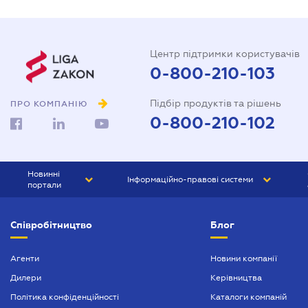
Центр підтримки користувачів
0-800-210-103
Підбір продуктів та рішень
ПРО КОМПАНІЮ
0-800-210-102
Новинні
Інформаційно-правові системи
портали
ЮРЛІГА
Право України
Співробітництво
Блог
БІЗНЕС
ГРАНД
БУХГАЛТЕР.ua
ПРАЙМ
Агенти
Новини компанії
Дилери
Керівництва
БУХГАЛТЕР ПРОФ
Політика конфіденційності
Каталоги компаній
ЮРИСТ ПРОФ