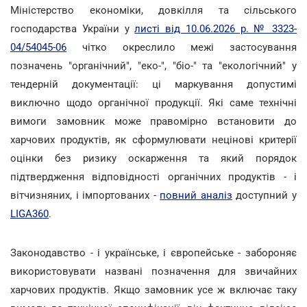
Міністерство економіки, довкілля та сільського
господарства України у
листі від 10.06.2026 р. № 3323-
04/54045-06
чітко окреслило межі застосування
позначень "органічний", "еко-", "біо-" та "екологічний" у
тендерній документації: ці маркування допустимі
виключно щодо органічної продукції. Які саме технічні
вимоги замовник може правомірно встановити до
харчових продуктів, як сформулювати нецінові критерії
оцінки без ризику оскарження та який порядок
підтвердження відповідності органічних продуктів - і
вітчизняних, і імпортованих -
повний аналіз
доступний у
LIGA360
.
Законодавство - і українське, і європейське - забороняє
використовувати названі позначення для звичайних
харчових продуктів. Якщо замовник усе ж включає таку