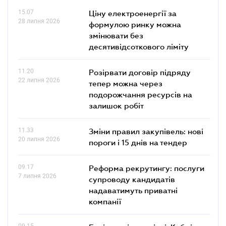
15.07
Ціну електроенергії за
28 липня 2026
формулою ринку можна
змінювати без
десятивідсоткового ліміту
11.20
Розірвати договір підряду
22 липня 2026
тепер можна через
подорожчання ресурсів на
залишок робіт
11.33
Зміни правил закупівель: нові
20 липня 2026
пороги і 15 днів на тендер
09.17
Реформа рекрутингу: послуги
7 липня 2026
супроводу кандидатів
надаватимуть приватні
компанії
09.15