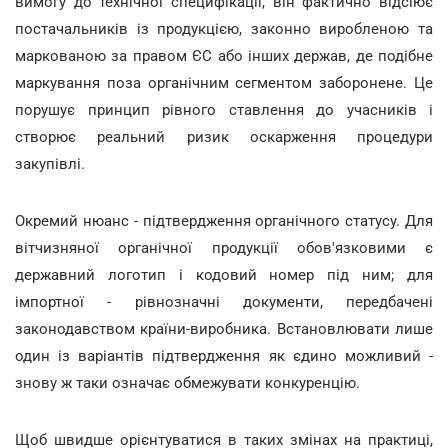
вимогу до технічної специфікації, він фактично відсіює
постачальників із продукцією, законно виробленою та
маркованою за правом ЄС або інших держав, де подібне
маркування поза органічним сегментом заборонене. Це
порушує принцип рівного ставлення до учасників і
створює реальний ризик оскарження процедури
закупівлі.
Окремий нюанс - підтвердження органічного статусу. Для
вітчизняної органічної продукції обов'язковими є
державний логотип і кодовий номер під ним; для
імпортної - рівнозначні документи, передбачені
законодавством країни-виробника. Встановлювати лише
один із варіантів підтвердження як єдино можливий -
знову ж таки означає обмежувати конкуренцію.
Щоб швидше орієнтуватися в таких змінах на практиці,