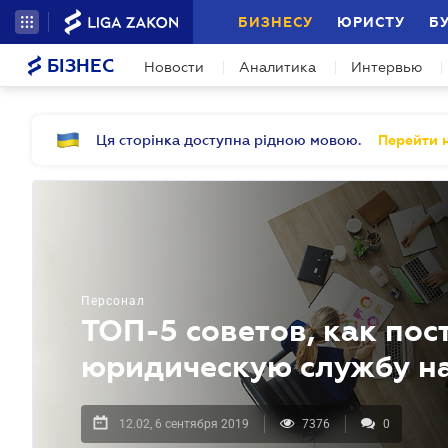
БИЗНЕСУ
ЮРИСТУ
Б
БІЗНЕС
Новости
Аналитика
Интервью
Ця сторінка доступна рідною мовою.
Перейти н
Персонал
ТОП-5 советов, как по
юридическую службу н
12.02, 6 сентября 2019
7376
0