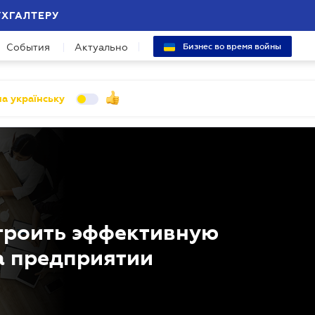
УХГАЛТЕРУ
События
Актуально
Бизнес во время войны
а українську
строить эффективную
а предприятии