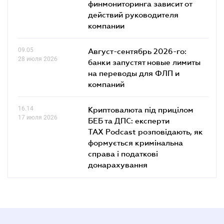
финмониторинга зависит от
действий руководителя
компании
09.05
Август-сентябрь 2026-го:
28 июля 2026
банки запустят новые лимиты
на переводы для ФЛП и
компаний
16.14
Криптовалюта під прицілом
17 июля 2026
БЕБ та ДПС: експерти
TAX Podcast розповідають, як
формується кримінальна
справа і податкові
донарахування