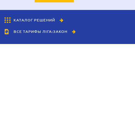
КАТАЛОГ РЕШЕНИЙ
ВСЕ ТАРИФЫ ЛІГА:ЗАКОН
Сотрудничество
Агенты
Дилеры
Политика
конфиденциальности
Условия использования
сайта
Реклама
Блог
Новости компании