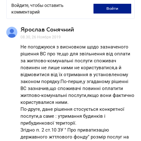
Войдите, чтобы оставить
войти
комментарий
Ярослав Сонячний
08.30, 26 Ноября 2019
Не погоджуюся з висновком щодо зазначеного
рішення ВС про те,що для звільнення від оплати
за житлово-комунальні послуги споживач
повинен не лише ними не користуватися,а й
відмовитися від їх отримання в установленому
законом порядку.По-перше,у згаданому рішенні
ВС зазначив,що споживачі повинні оплатити
житлово-комунальні послуги,якщо вони фактично
користувалися ними.
По-друге, дане рішення стосується конкретної
послуги,а саме : утримання будинків і
прибудинкової території.
Згідно п. 2 ст.10 ЗУ " Про приватизацію
державного жттлового фонду" розмір послуг на