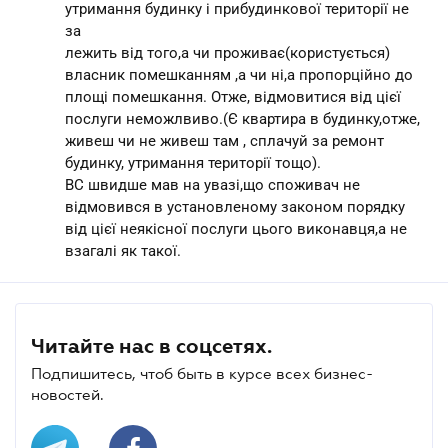
утримання будинку і прибудинкової території не
за
лежить від того,а чи проживає(користується)
власник помешканням ,а чи ні,а пропорційно до
площі помешкання. Отже, відмовитися від цієї
послуги неможлвиво.(Є квартира в будинку,отже,
живеш чи не живеш там , сплачуй за ремонт
будинку, утримання території тощо).
ВС швидше мав на увазі,що споживач не
відмовився в установленому законом порядку
від цієї неякісної послуги цього виконавця,а не
взагалі як такої.
Читайте нас в соцсетях.
Подпишитесь, чтоб быть в курсе всех бизнес-
новостей.