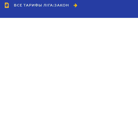
ВСЕ ТАРИФЫ ЛІГА:ЗАКОН
Сотрудничество
Агенты
Дилеры
Политика
конфиденциальности
Условия использования
сайта
Реклама
Блог
Новости компании
Руководства
Каталоги компаний
Темы в центре внимания