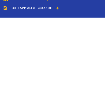
ВСЕ ТАРИФЫ ЛІГА:ЗАКОН
Сотрудничество
Агенты
Дилеры
Политика
конфиденциальности
Условия использования
сайта
Реклама
Блог
Новости компании
Руководства
Каталоги компаний
Темы в центре внимания