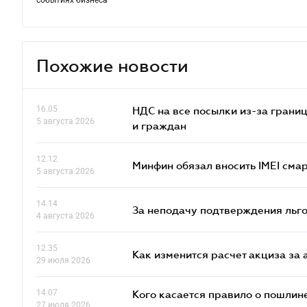
событиях бизнеса
Похожие новости
16.05
НДС на все посылки из-за грани
5 августа 2026
и граждан
12.12
Минфин обязал вносить IMEI см
5 августа 2026
14.14
За неподачу подтверждения льго
4 августа 2026
12.35
Как изменится расчет акциза за 
29 июля 2026
14.07
Кого касается правило о пошлин
27 июля 2026