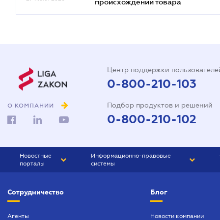
происхождении товара
Центр поддержки пользователе
0-800-210-103
Подбор продуктов и решений
О КОМПАНИИ
0-800-210-102
Новостные
Информационно-правовые
порталы
системы
ЮРЛИГА
Право Украины
Сотрудничество
Блог
БИЗНЕС
ГРАНД
БУХГАЛТЕР.ua
ПРАЙМ
Агенты
Новости компании