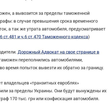
можен, а вывозится за пределы таможенной
трафы: в случае превышения срока временного
ток, а так же утрата автомобиля, предусматривает
.6 ст.481 и ч.6 ст.470 Таможенного кодекса
)
одители.
Дорожный Адвокат на свое странице в
 таможен переполнились автомобилями,
о время попыток вывезти их обратно за границу.
т владельцев «транзитных евроблях»
или за пределы Украины. Они будут вынуждены их
раф 170 тыс. грн или конфискация автомобиля.