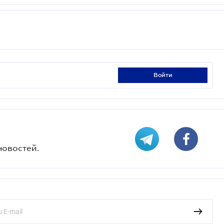
войти
новостей.