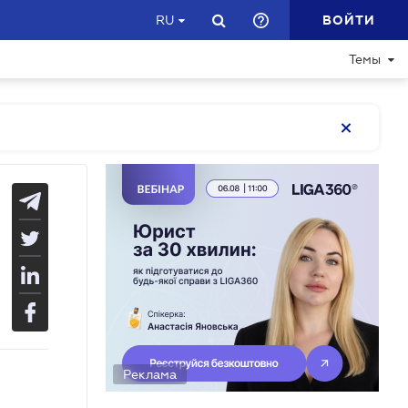
ВОЙТИ
RU
Темы
Реклама