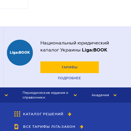
Национальный юридический
Liga:BOOK
каталог Украины
ТАРИФЫ
ПОДРОБНЕЕ
Периодические издания и
Академия
справочники
ЮРИСТ&ЗАКОН
АКАДЕМИЯ ЛІГА:ЗАКОН
КАТАЛОГ РЕШЕНИЙ
БУХГАЛТЕР&ЗАКОН
ВСЕ ТАРИФЫ ЛІГА:ЗАКОН
ВЕСТНИК МСФО