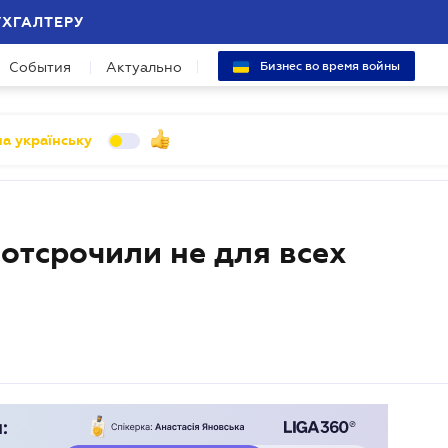
УХГАЛТЕРУ
События
Актуально
Бизнес во время войны
а українську
отсрочили не для всех