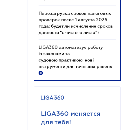
Перезагрузка сроков налоговых
проверок после 1 августа 2026
года: будет ли исчисление сроков
давности "с чистого листа"?
LIGA360 автоматизує роботу
із законами та
судовою практикою: нові
інструменти для точніших рішень
R
LIGA360 меняется
для тебя!