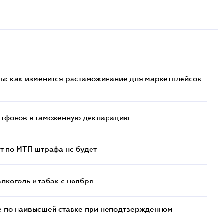
цы: как изменится растаможивание для маркетплейсов
артфонов в таможенную декларацию
т по МТП штрафа не будет
алкоголь и табак с ноября
е по наивысшей ставке при неподтвержденном