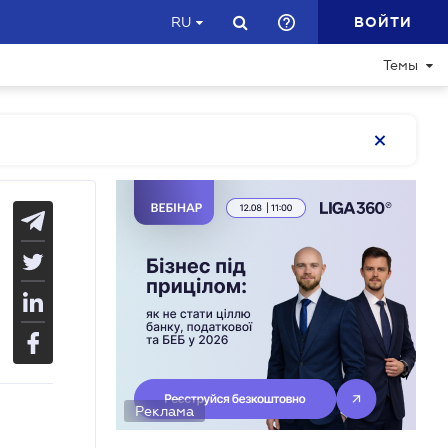
ВОЙТИ
RU
Темы
Реклама