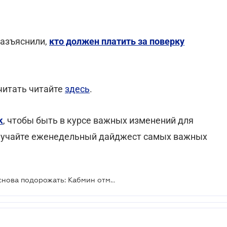
разъяснили,
кто должен платить за поверку
читать читайте
здесь
.
k
, чтобы быть в курсе важных изменений для
лучайте еженедельный дайджест самых важных
Отопление и горячая вода могут снова подорожать: Кабмин отменил предельные тарифы