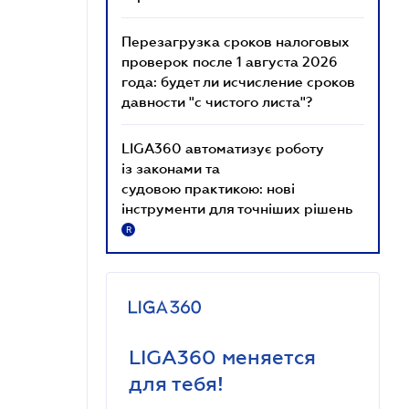
Перезагрузка сроков налоговых
проверок после 1 августа 2026
года: будет ли исчисление сроков
давности "с чистого листа"?
LIGA360 автоматизує роботу
із законами та
судовою практикою: нові
інструменти для точніших рішень
R
LIGA360 меняется
для тебя!