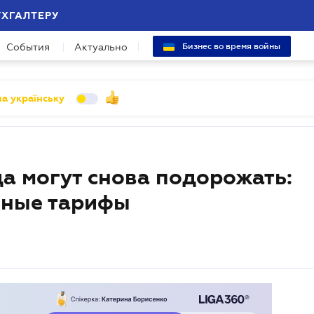
УХГАЛТЕРУ
События
Актуально
Бизнес во время войны
а українську
а могут снова подорожать:
ьные тарифы