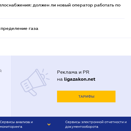
плоснабжения: должен ли новый оператор работать по
спределение газа
й
Реклама и PR
ligazakon.net
на
ТАРИФЫ
Сервисы анализа и
Сервисы электронной отчетности и
мониторинга
документооборота