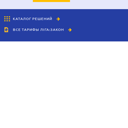
КАТАЛОГ РЕШЕНИЙ
ВСЕ ТАРИФЫ ЛІГА:ЗАКОН
Сотрудничество
Агенты
Дилеры
Политика
конфиденциальности
Условия использования
сайта
Реклама
Блог
Новости компании