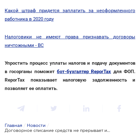
Какой штраф придется заплатить за неоформленного
работника в 2020 году
Налоговики не имеют права признавать договоры
ничтожными - ВС
Упростить процесс уплаты налогов и подачу документов
в госорганы поможет
бот-бухгалтер ReporTax
для ФОП.
ReporTax показывает налоговую задолженность и
позволяет ее оплатить.
Главная
/
Новости
/
Договорное списание средств не прерывает исковую давность по кредитному договору