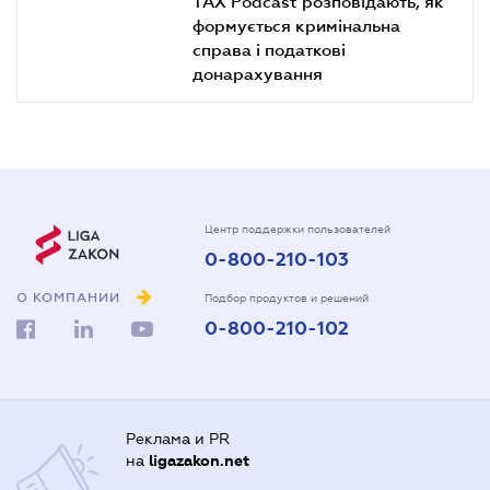
TAX Podcast розповідають, як
формується кримінальна
справа і податкові
донарахування
Центр поддержки пользователей
0-800-210-103
О КОМПАНИИ
Подбор продуктов и решений
0-800-210-102
Реклама и PR
на
ligazakon.net