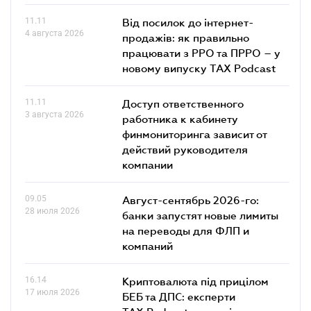
11.11
Від посилок до інтернет-
4 августа 2026
продажів: як правильно
працювати з РРО та ПРРО – у
новому випуску TAX Podcast
11.11
Доступ ответственного
3 августа 2026
работника к кабинету
финмониторинга зависит от
действий руководителя
компании
09.05
Август-сентябрь 2026-го:
28 июля 2026
банки запустят новые лимиты
на переводы для ФЛП и
компаний
16.14
Криптовалюта під прицілом
17 июля 2026
БЕБ та ДПС: експерти