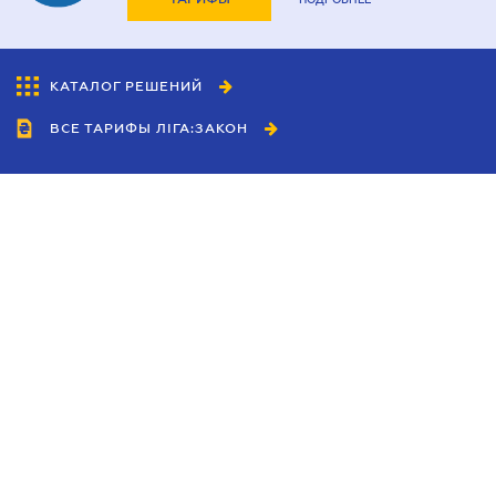
КАТАЛОГ РЕШЕНИЙ
ВСЕ ТАРИФЫ ЛІГА:ЗАКОН
Сотрудничество
Агенты
Дилеры
Политика
конфиденциальности
Условия использования
сайта
Реклама
Блог
Новости компании