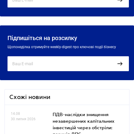
Підпишіться на розсилку
Щопонеділка отримуйте weekly-digest про ключові події бізнесу
Схожі новини
14.08
ПДВ-наслідки знищення
30 липня 2026
незавершених капітальних
інвестицій через обстріли: