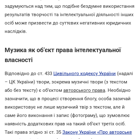
задумуються над тим, що подібне бездумне використання
результатів творчості та інтелектуальної діяльності інших
осіб може призвести до суттєвих негативних юридичних
наслідків.
Музика як об’єкт права інтелектуальної
власності
Відповідно до ст. 433
Цивільного кодексу України
(надалі
– ЦК України) твори, зокрема музичні твори (з текстом
або без тексту) є об’єктом
авторського права
. Необхідно
зазначити, що в процесі створення блогу, особа зазичай
використовує не лише музичний твір з текстом, але й
саме його виконання і запис (фотограму), що зумовлює
наявність додаткових прав на такий об’єкт третіх осіб.
Такі права згідно зі ст. 35
Закону України «Про авторське