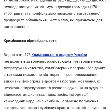
тягне за собою накладення штрафу від десяти до двохсот
неоподатковуваних мінімумів доходів громадян (170 –
3400 гривень) з конфіскацією незаконно виготовленої
продукції та обладнання і матеріалів, які призначені для її
виготовлення.
Кримінальна відповідальність
Згідно з ст. 176
Кримінального кодексу України
незаконне відтворення, розповсюдження творів науки,
літератури і мистецтва, комп’ютерних програм і баз даних,
а так само незаконне відтворення, розповсюдження
виконань, фонограм, відеограм і програм мовлення, їх
незаконне тиражування та розповсюдження на аудіо- та
відеокасетах, дискетах, інших носіях інформації,
камкординг, кардшейрінг або інше умисне порушення
авторського права і суміжних прав, а також фінансування