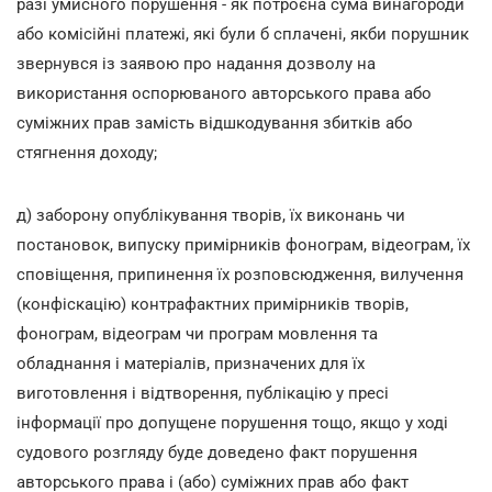
разі умисного порушення - як потроєна сума винагороди
або комісійні платежі, які були б сплачені, якби порушник
звернувся із заявою про надання дозволу на
використання оспорюваного авторського права або
суміжних прав замість відшкодування збитків або
стягнення доходу;
д) заборону опублікування творів, їх виконань чи
постановок, випуску примірників фонограм, відеограм, їх
сповіщення, припинення їх розповсюдження, вилучення
(конфіскацію) контрафактних примірників творів,
фонограм, відеограм чи програм мовлення та
обладнання і матеріалів, призначених для їх
виготовлення і відтворення, публікацію у пресі
інформації про допущене порушення тощо, якщо у ході
судового розгляду буде доведено факт порушення
авторського права і (або) суміжних прав або факт