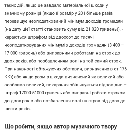
таких дій, якщо це завдало матеріальної шкоди у
значному розмірі (якщо її розмір у 20 і більше разів
перевищує неоподаткований мінімум доходів громадян
(на дату цієї статті становить суму від 21 020 гривень)), -
караються штрафом від двохсот до тисячі
неоподатковуваних мінімумів доходів громадян (3 400 –
17 000 гривень) або виправними роботами на строк до
двох років, або позбавленням волі на той самий строк.
При наявності обтяжуючих обставин, визначених в ст.176
ККУ, або якщо розмір шкоди визначений як великий або
особливо великий, покарання збільшується відповідно –
штраф 17000-51000 гривень або виправні роботи строком
до двох років або позбавлення волі на строк від двох до
шести років.
Що робити, якщо автор музичного твору