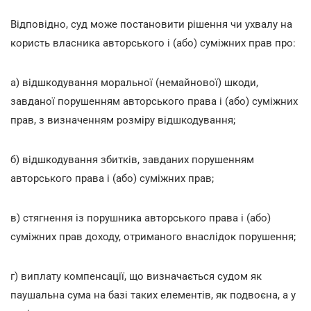
Відповідно, суд може постановити рішення чи ухвалу на
користь власника авторського і (або) суміжних прав про:
а) відшкодування моральної (немайнової) шкоди,
завданої порушенням авторського права і (або) суміжних
прав, з визначенням розміру відшкодування;
б) відшкодування збитків, завданих порушенням
авторського права і (або) суміжних прав;
в) стягнення із порушника авторського права і (або)
суміжних прав доходу, отриманого внаслідок порушення;
г) виплату компенсації, що визначається судом як
паушальна сума на базі таких елементів, як подвоєна, а у