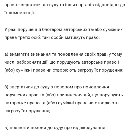
право звертатися до суду та інших органів відповідно до
їх компетенції.
У разі порушення блогером авторських та/або суміжних
права третіх осіб, такі особи матимуть право:
а) вимагати визнання та поновлення своїх прав, у тому
числі забороняти дії, що порушують авторське право і
(або) суміжні права чи створюють загрозу їх порушення;
б) звертатися до суду з позовом про поновлення
порушених прав та (або) припинення дій, що порушують
авторське право та (або) суміжні права чи створюють
загрозу їх порушення;
в) подавати позови до суду про відшкодування