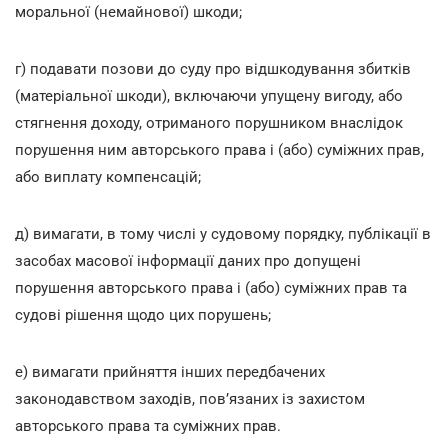
моральної (немайнової) шкоди;
г) подавати позови до суду про відшкодування збитків
(матеріальної шкоди), включаючи упущену вигоду, або
стягнення доходу, отриманого порушником внаслідок
порушення ним авторського права і (або) суміжних прав,
або виплату компенсацій;
д) вимагати, в тому числі у судовому порядку, публікації в
засобах масової інформації даних про допущені
порушення авторського права і (або) суміжних прав та
судові рішення щодо цих порушень;
е) вимагати прийняття інших передбачених
законодавством заходів, пов’язаних із захистом
авторського права та суміжних прав.