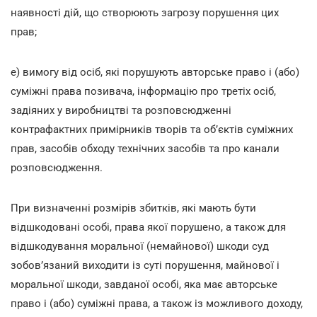
наявності дій, що створюють загрозу порушення цих
прав;
е) вимогу від осіб, які порушують авторське право і (або)
суміжні права позивача, інформацію про третіх осіб,
задіяних у виробництві та розповсюдженні
контрафактних примірників творів та об’єктів суміжних
прав, засобів обходу технічних засобів та про канали
розповсюдження.
При визначенні розмірів збитків, які мають бути
відшкодовані особі, права якої порушено, а також для
відшкодування моральної (немайнової) шкоди суд
зобов’язаний виходити із суті порушення, майнової і
моральної шкоди, завданої особі, яка має авторське
право і (або) суміжні права, а також із можливого доходу,