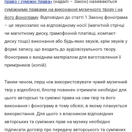
право і суміжні права»
(надалі – Закон) називаються
суміжними правами на виконання музичного твору і на
його фонограму
. Відповідно до статті 1 Закону фонограма
– це звукозапис на відповідному носії (магнітній стрічці
чи магнітному диску, грамофонній платівці, компакт-
диску тощо) виконання або будь-яких звуків, крім звуків у
формі запису, що входить до аудіовізуального твору.
Фонограма є вихідним матеріалом для виготовлення її
примірників (копій).
Таким чином, перш ніж використовувати чужий музичний
твір у відеоблозі, блогер повинен отримати необхідні для
цього авторські та суміжні права на сам твір та його
виконання і фонограму в тому обсязі, в якому планується
використання. Для цього з власником відповідних
авторських та суміжних прав на музику необхідно
підписати договір про передачу авторського та суміжних