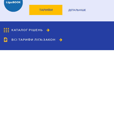
ТАРИФИ
ДЕТАЛЬНІШЕ
КАТАЛОГ РІШЕНЬ
ВСІ ТАРИФИ ЛІГА:ЗАКОН
Співробітництво
Агенти
Дилери
Політика конфіденційності
Умови використання сайту
Реклама
Блог
Новини компанії