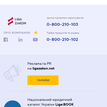
Центр підтримки користувачів
0-800-210-103
ПРО КОМПАНІЮ
Підбір продуктів та рішень
0-800-210-102
Реклама та PR
на
ligazakon.net
ТАРИФИ
Національний юридичний
каталог України
Liga:BOOK