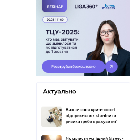
Актуально
Визначення критичності
підприємств: які зміни та
ризики треба врахувати?
Як скласти успішний бізнес-