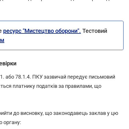
же
ресурс "Мистецтво оборони".
Тестовий
ям
евірки
.1. або 78.1.4. ПКУ зазвичай передує письмовий
ється платнику податків за правилами, що
 прийти до висновку, що законодавець заклав у цю
о органу: