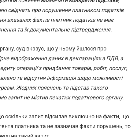
одатків повинен визначати
конкретні підстави
,
 які свідчать про порушення платником податків
ня вказаних фактів платник податків не має
снення та їх документальне підтвердження.
органу, суд вказує, що у ньому йшлося про
ірне відображення даних в деклараціях з ПДВ, а
иту операції з придбання товарів, робіт, послуг,
влено та відсутня інформація щодо можливості
рсам. Жодних пояснень та підстав такого
мо запит не містив печатки податкового органу.
о оскільки запит відсилав виключно на факти, що
гента платника та не зазначав факти порушень, то
віді на такий запит.