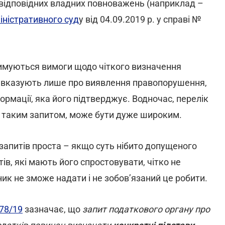
 відповідних владних повноважень (наприклад –
ністративного суд
у від 04.09.2019 р. у справі №
римуються вимоги щодо чіткого визначення
сті вказують лише про виявлення правопорушення,
ормації, яка його підтверджує. Водночас, перелік
за таким запитом, може бути дуже широким.
запитів проста – якщо суть нібито допущеного
ів, які мають його спростовувати, чітко не
тник не зможе надати і не зобов’язаний це робити.
78/19
зазначає, що
запит податкового органу про