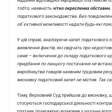
надання відповідної інформації платником п
тобто, наявність
чітко окреслених обставин
,
податкового законодавства. Без повідомлен
об`єктивної можливості надати будь-які поя
У цій справі, аналізуючи запит податкового 
виявлення фактів, які свідчать про недостов
саме – включення до складу податкового кред
придбання по ланцюгу постачання не встано
виробництва товарів наявним трудовим ресу
висновку податковий запит не містив. Так са
Тому, Верховний Суд прийшов до висновку, щ
стосуються господарської діяльності контра
платник правомірно відмовив у наданні відпо