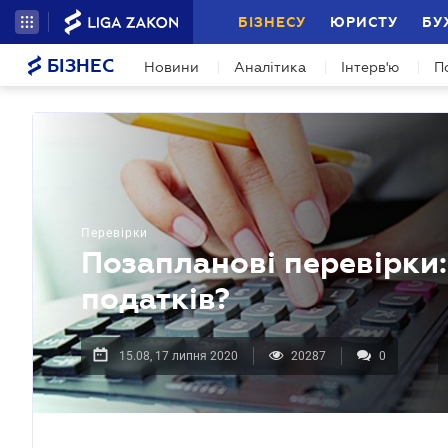
БІЗНЕСУ
ЮРИСТУ
БУ
БІЗНЕС
Новини
Аналітика
Інтерв'ю
П
Перевірки
Позапланові перевірки:
податків?
15.08, 17 липня 2020
20287
0