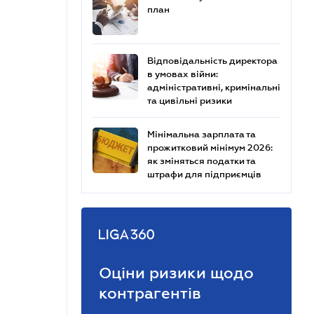
план
Відповідальність директора
в умовах війни:
адміністративні, кримінальні
та цивільні ризики
Мінімальна зарплата та
прожитковий мінімум 2026:
як зміняться податки та
штрафи для підприємців
Оціни ризики щодо
контрагентів