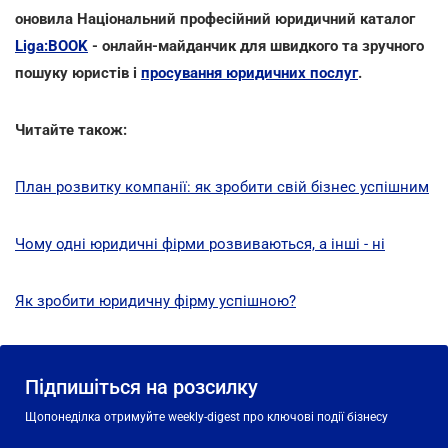
оновила Національний професійний юридичний каталог
Liga:BOOK
- онлайн-майданчик для швидкого та зручного
пошуку юристів і
просування юридичних послуг
.
Читайте також:
План розвитку компанії: як зробити свій бізнес успішним
Чому одні юридичні фірми розвиваються, а інші - ні
Як зробити юридичну фірму успішною?
Підпишіться на розсилку
Щопонеділка отримуйте weekly-digest про ключові події бізнесу