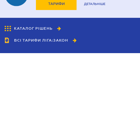
ТАРИФИ
ДЕТАЛЬНІШЕ
КАТАЛОГ РІШЕНЬ
ВСІ ТАРИФИ ЛІГА:ЗАКОН
Співробітництво
Агенти
Дилери
Політика конфіденційності
Умови використання сайту
Реклама
Блог
Новини компанії
Керівництва