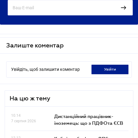
Залиште коментар
Увійдіть, щоб залишити коментар
увійти
На цю ж тему
10.14
Дистанційний працівник-
7 серпня 2026
іноземець: що з ПДФОта ЄСВ