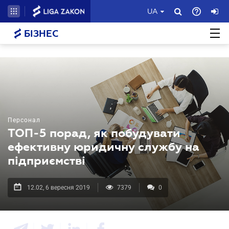
UA
БІЗНЕС
Персонал
ТОП-5 порад, як побудувати
ефективну юридичну службу на
підприємстві
12.02, 6 вересня 2019
7379
0