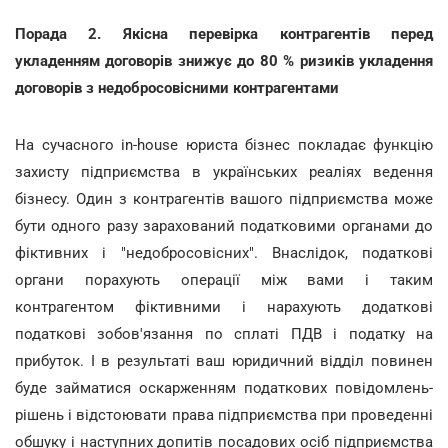
Порада 2. Якісна перевірка контрагентів перед
укладенням договорів знижує до 80 % ризиків укладення
договорів з недобросовісними контрагентами
На сучасного in-house юриста бізнес покладає функцію
захисту підприємства в українських реаліях ведення
бізнесу. Один з контрагентів вашого підприємства може
бути одного разу зарахований податковими органами до
фіктивних і "недобросовісних". Внаслідок, податкові
органи порахують операції між вами і таким
контрагентом фіктивними і нарахують додаткові
податкові зобов'язання по сплаті ПДВ і податку на
прибуток. І в результаті ваш юридичний відділ повинен
буде займатися оскарженням податкових повідомлень-
рішень і відстоювати права підприємства при проведенні
обшуку і наступних допитів посадових осіб підприємства