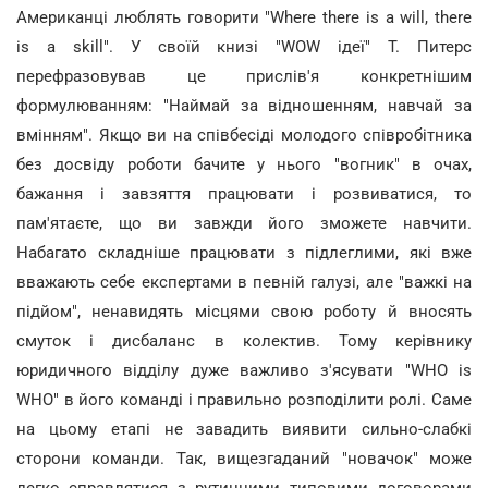
Американці люблять говорити "Where there is a will, there
is a skill". У своїй книзі "WOW ідеї" Т. Питерс
перефразовував це прислів'я конкретнішим
формулюванням: "Наймай за відношенням, навчай за
вмінням". Якщо ви на співбесіді молодого співробітника
без досвіду роботи бачите у нього "вогник" в очах,
бажання і завзяття працювати і розвиватися, то
пам'ятаєте, що ви завжди його зможете навчити.
Набагато складніше працювати з підлеглими, які вже
вважають себе експертами в певній галузі, але "важкі на
підйом", ненавидять місцями свою роботу й вносять
смуток і дисбаланс в колектив. Тому керівнику
юридичного відділу дуже важливо з'ясувати "WHO is
WHO" в його команді і правильно розподілити ролі. Саме
на цьому етапі не завадить виявити сильно-слабкі
сторони команди. Так, вищезгаданий "новачок" може