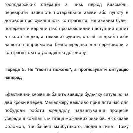
господарських операцій з ним, період взаємодії,
перевірити наявність нотаріальної заяви або пункту в
договорі про сумлінність контрагента. Не зайвим буде і
попередити керівництво про можливий наступний допит
в якості свідка, а також з'ясувати, хто зі співробітників
вашого підприємства безпосередньо вів переговори з
контрагентом по укладенню договору.
Порада 5. Не "гасити пожежі", а прогнозувати ситуацію
наперед
Ефективний керівник бачить завжди будь-яку ситуацію на
два кроки вперед. Менеджеру важливо приділяти час для
побудови роботи юрвідділу, налаштування процесів
усередині компанії, мітігації можливих ризиків. Як сказав
Соломон, "не бачачи майбутнього, людина гине". Тому