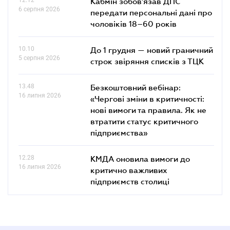
12.12
Кабмін зобов'язав ДПС
6 серпня 2026
передати персональні дані про
чоловіків 18–60 років
10.10
До 1 грудня — новий граничний
5 серпня 2026
строк звіряння списків з ТЦК
13.48
Безкоштовний вебінар:
16 липня 2026
«Чергові зміни в критичності:
нові вимоги та правила. Як не
втратити статус критичного
підприємства»
12.28
КМДА оновила вимоги до
16 липня 2026
критично важливих
підприємств столиці