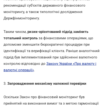
рекомендації суб'єктів державного фінансового
моніторингу, а також типологічні дослідження
Держфінмоніторингу.
Таким чином,
ризик-орієнтований підхід замінить
тотальний контроль
за фінансовими операціями, що
допоможе зменшити бюрократичні процедури при
ідентифікації та верифікації клієнта. Раніше аналогічний
підхід був імплементований при здійсненні валютного
контролю відповідно до
Закону України «Про валюту і
валютні операції»
.
3.
Запровадження механізму належної перевірки
Оскільки Закон про фінансовий моніторинг був
прийнятий на виконання вимог та з метою гармонізації