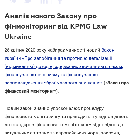
Аналіз нового Закону про
фінмоніторинг від KPMG Law
Ukraine
28 квітня 2020 року набирає чинності новий
Закон
України «Про запобігання та протидію легалізації
(відмиванню) доходів, одержаних злочинним шляхом,
фінансуванню тероризму та фінансуванню
розповсюдження зброї масового знищення»
(«
Закон про
фінансовий моніторинг
»).
Новий закон значно удосконалює процедуру
фінансового моніторингу та приводить її у відповідність
до стандартів фінансового моніторингу відповідно до
актуальних світових та європейських норм, зокрема,