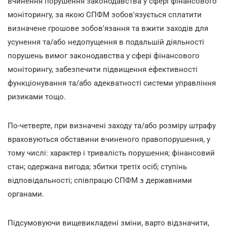
вчинення порушення законодавства у сфері фінансового
моніторингу, за якою СПФМ зобов'язується сплатити
визначене грошове зобов'язання та вжити заходів для
усунення та/або недопущення в подальшій діяльності
порушень вимог законодавства у сфері фінансового
моніторингу, забезпечити підвищення ефективності
функціонування та/або адекватності системи управління
ризиками тощо.
По-четверте, при визначені заходу та/або розміру штрафу
враховуються обставини вчиненого правопорушення, у
тому числі: характер і тривалість порушення; фінансовий
стан; одержана вигода; збитки третіх осіб; ступінь
відповідальності; співпрацю СПФМ з державними
органами.
Підсумовуючи вищевикладені зміни, варто відзначити,