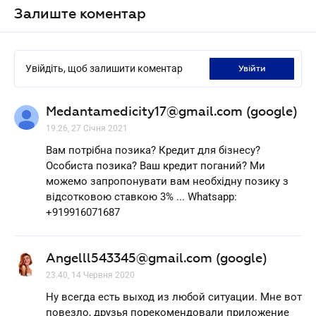
Залиште коментар
Увійдіть, щоб залишити коментар
увійти
Medantamedicity17@gmail.com (google)
19.26, 27 Січня 2021
Вам потрібна позика? Кредит для бізнесу?
Особиста позика? Ваш кредит поганий? Ми
можемо запропонувати вам необхідну позику з
відсотковою ставкою 3% ... Whatsapp:
+919916071687
Angelll543345@gmail.com (google)
23.40, 14 Червня 2020
Ну всегда есть выход из любой ситуации. Мне вот
повезло, друзья порекомендовали приложение