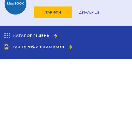
ТАРИФИ
ДЕТАЛЬНІШЕ
КАТАЛОГ РІШЕНЬ
ВСІ ТАРИФИ ЛІГА:ЗАКОН
Співробітництво
Агенти
Дилери
Політика конфіденційності
Умови використання сайту
Реклама
Блог
Новини компанії