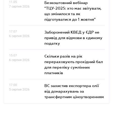
11.05
Безкоштовний вебінар
7 серпня 2026
"ТЦУ-2025: хто має звітувати,
що змінилося та як
підготуватися до 1 жовтня"
17.07
Заборонений КВЕД у ЄДР не
6 серпня 2026
привід для відмови в єдиному
податку
15.07
Скільки разів на рік
6 серпня 2026
перераховують прохідний бал
для переліку сумлінних
платників
17.00
ВС захистив експортера олії
5 серпня 2026
від донарахувань за
трансфертним ціноутворенням