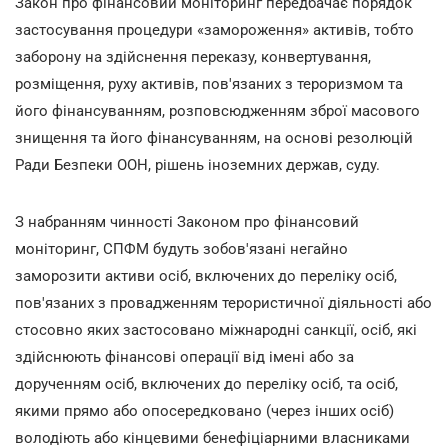
Закон про фінансовий моніторинг передбачає порядок
застосування процедури «замороження» активів, тобто
заборону на здійснення переказу, конвертування,
розміщення, руху активів, пов'язаних з тероризмом та
його фінансуванням, розповсюдженням зброї масового
знищення та його фінансуванням, на основі резолюцій
Ради Безпеки ООН, рішень іноземних держав, суду.
З набранням чинності Законом про фінансовий
моніторинг, СПФМ будуть зобов'язані негайно
заморозити активи осіб, включених до переліку осіб,
пов'язаних з провадженням терористичної діяльності або
стосовно яких застосовано міжнародні санкції, осіб, які
здійснюють фінансові операції від імені або за
дорученням осіб, включених до переліку осіб, та осіб,
якими прямо або опосередковано (через інших осіб)
володіють або кінцевими бенефіціарними власниками