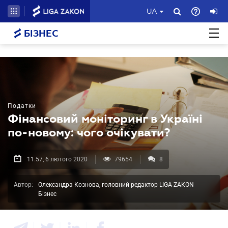
UA
БІЗНЕС
Податки
Фінансовий моніторинг в Україні
по-новому: чого очікувати?
11.57, 6 лютого 2020
79654
8
Автор:
Олександра Кознова, головний редактор LIGA ZAKON
Бізнес