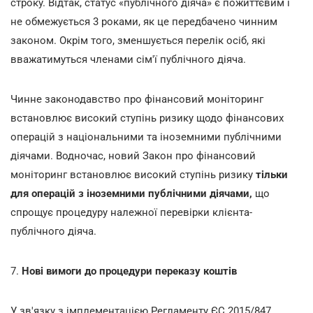
строку. Відтак, статус «публічного діяча» є пожиттєвим і
не обмежується 3 роками, як це передбачено чинним
законом. Окрім того, зменшується перелік осіб, які
вважатимуться членами сім'ї публічного діяча.
Чинне законодавство про фінансовий моніторинг
встановлює високий ступінь ризику щодо фінансових
операцій з національними та іноземними публічними
діячами. Водночас, новий Закон про фінансовий
моніторинг встановлює високий ступінь ризику
тільки
для операцій з іноземними публічними діячами,
що
спрощує процедуру належної перевірки клієнта-
публічного діяча.
7.
Нові вимоги до процедури переказу коштів
У зв'язку з імплементацією Регламенту ЄС 2015/847,