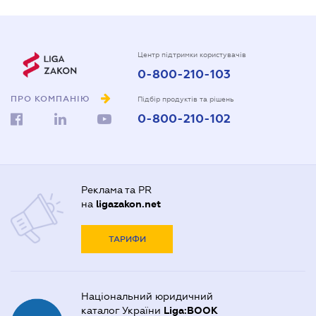
Центр підтримки користувачів
0-800-210-103
ПРО КОМПАНІЮ
Підбір продуктів та рішень
0-800-210-102
Реклама та PR
на
ligazakon.net
ТАРИФИ
Національний юридичний
каталог України
Liga:BOOK