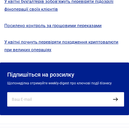
У квітні бухгалтерів зобов'яжуть перевіряти підозрілі
фіноперації своїх клієнтів
Посилено контроль за грошовими переказами
У квітні почнуть перевіряти походження криптовалюти
при великих операціях
Підпишіться на розсилку
Щопонеділка отримуйте weekly-digest про ключові події бізнесу