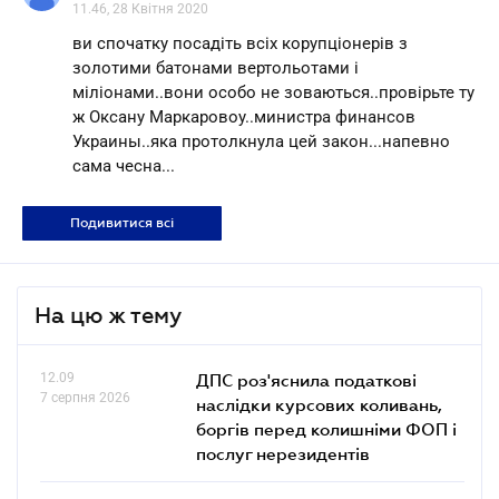
11.46, 28 Квітня 2020
ви спочатку посадіть всіх корупціонерів з
золотими батонами вертольотами і
міліонами..вони особо не зоваються..провірьте ту
ж Оксану Маркаровоу..министра финансов
Украины..яка протолкнула цей закон...напевно
сама чесна...
Подивитися всі
На цю ж тему
12.09
ДПС роз'яснила податкові
7 серпня 2026
наслідки курсових коливань,
боргів перед колишніми ФОП і
послуг нерезидентів