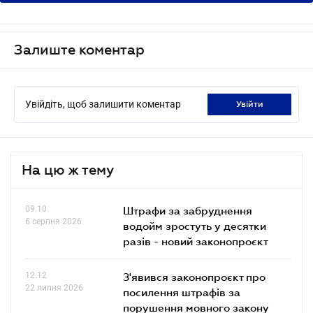
Залиште коментар
Увійдіть, щоб залишити коментар
увійти
На цю ж тему
09.10
Штрафи за забруднення
6 серпня 2026
водойм зростуть у десятки
разів - новий законопроєкт
12.12
З'явився законопроєкт про
22 липня 2026
посилення штрафів за
порушення мовного закону