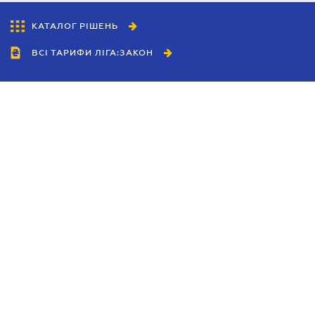
КАТАЛОГ РІШЕНЬ
ВСІ ТАРИФИ ЛІГА:ЗАКОН
Співробітництво
Агенти
Дилери
Політика конфіденційності
Умови використання сайту
Реклама
Блог
Новини компанії
Керівництва
Каталоги компаній
Теми в центрі уваги