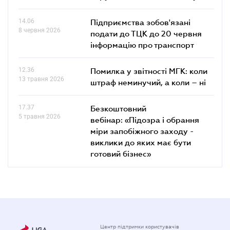
14.06
Підприємства зобов'язані
8 червня 2026
подати до ТЦК до 20 червня
інформацію про транспорт
12.36
Помилка у звітності МГК: коли
13 травня 2026
штраф неминучий, а коли – ні
17.37
Безкоштовний
5 травня 2026
вебінар: «Підозра і обрання
міри запобіжного заходу -
виклики до яких має бути
готовий бізнес»
Центр підтримки користувачів