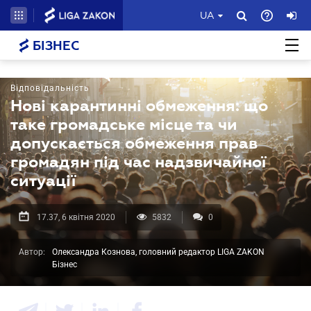
UA
БІЗНЕС
Відповідальність
Нові карантинні обмеження: що
таке громадське місце та чи
допускається обмеження прав
громадян під час надзвичайної
ситуації
17.37, 6 квітня 2020
5832
0
Автор:
Олександра Кознова, головний редактор LIGA ZAKON
Бізнес