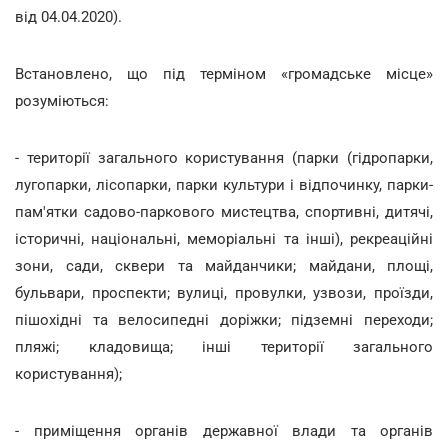
від 04.04.2020).
Встановлено, що під терміном «громадське місце»
розуміються:
- території загального користування (парки (гідропарки,
лугопарки, лісопарки, парки культури і відпочинку, парки-
пам'ятки садово-паркового мистецтва, спортивні, дитячі,
історичні, національні, меморіальні та інші), рекреаційні
зони, сади, сквери та майданчики; майдани, площі,
бульвари, проспекти; вулиці, провулки, узвози, проїзди,
пішохідні та велосипедні доріжки; підземні переходи;
пляжі; кладовища; інші території загального
користування);
- приміщення органів державної влади та органів