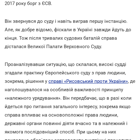
2017 року борг з ЄСВ.
Він звернувся до суду і навіть виграв першу інстанцію.
Але, як добре відомо, фіскали в Україні завжди йдуть до
кінця. Тож після тривалих судових баталій справа
дісталася Великої Палати Верховного Суду.
Проаналізувавши ситуацію, що склалася, високі судді
згадали практику Європейського суду з прав людини,
зокрема, рішення у
справі «Рисовський проти України»
, де
наголошувалося на особливій важливості принципу
«належного урядування». Він передбачає, що в разі коли
йдеться про питання загального інтересу, зокрема якщо
справа впливає на основоположні права людини,
державні органи повинні діяти вчасно та в належний і
якомога послідовніший спосіб. При цьому на них