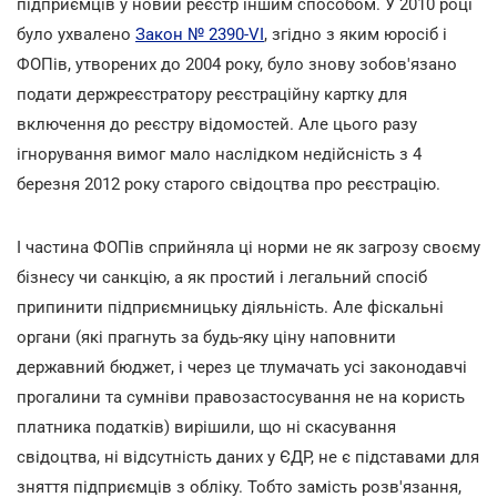
підприємців у новий реєстр іншим способом. У 2010 році
було ухвалено
Закон № 2390-VI
, згідно з яким юросіб і
ФОПів, утворених до 2004 року, було знову зобов'язано
подати держреєстратору реєстраційну картку для
включення до реєстру відомостей. Але цього разу
ігнорування вимог мало наслідком недійсність з 4
березня 2012 року старого свідоцтва про реєстрацію.
І частина ФОПів сприйняла ці норми не як загрозу своєму
бізнесу чи санкцію, а як простий і легальний спосіб
припинити підприємницьку діяльність. Але фіскальні
органи (які прагнуть за будь-яку ціну наповнити
державний бюджет, і через це тлумачать усі законодавчі
прогалини та сумніви правозастосування не на користь
платника податків) вирішили, що ні скасування
свідоцтва, ні відсутність даних у ЄДР, не є підставами для
зняття підприємців з обліку. Тобто замість розв'язання,