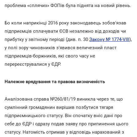
проблема «сплячих» ФОПів була піднята на новий рівень.
Бо коли наприкінці 2016 року законодавець зобов'язав
підприємців сплачувати ЄСВ незалежно від доходів чи
прибутку у звітному періоді (див. п. 30
Закону № 1774-VIII
),
у полі зору чиновників з'явився величезний пласт
підприємців-боржників, які свого часу не
перереєструвалися у ЄДР.
Належне врядування та правова визначеність
Аналізована справа №260/81/19 виникла через те, що
сумлінний громадянин вирішив позбутися тягаря
підприємницького статусу. Він спочатку вніс дані про
себе до ЄДР і одразу подав заяву про припинення цього
статусу. Натомість отримав у відповідь нарахований з