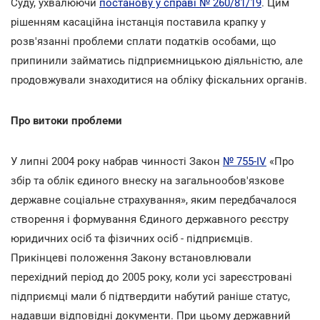
Суду, ухвалюючи
постанову у справі № 260/81/19
. Цим
рішенням касаційна інстанція поставила крапку у
розв'язанні проблеми сплати податків особами, що
припинили займатись підприємницькою діяльністю, але
продовжували знаходитися на обліку фіскальних органів.
Про витоки проблеми
У липні 2004 року набрав чинності Закон
№ 755-IV
«Про
збір та облік єдиного внеску на загальнообов'язкове
державне соціальне страхування», яким передбачалося
створення і формування Єдиного державного реєстру
юридичних осіб та фізичних осіб - підприємців.
Прикінцеві положення Закону встановлювали
перехідний період до 2005 року, коли усі зареєстровані
підприємці мали б підтвердити набутий раніше статус,
надавши відповідні документи. При цьому державний