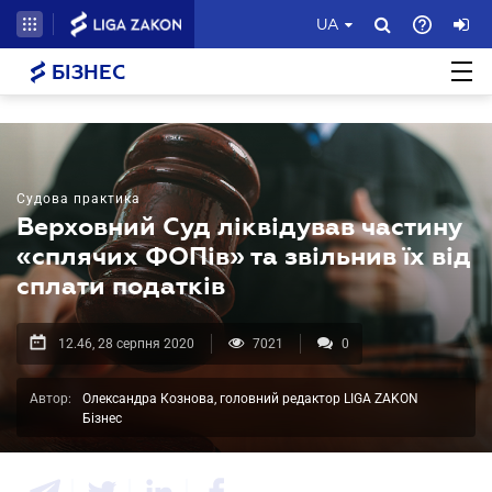
UA
БІЗНЕС
Судова практика
Верховний Суд ліквідував частину
«сплячих ФОПів» та звільнив їх від
сплати податків
12.46, 28 серпня 2020
7021
0
Автор:
Олександра Кознова, головний редактор LIGA ZAKON
Бізнес