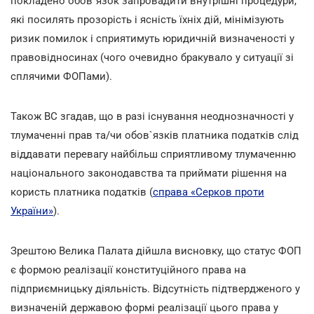
покладено обов`язок запровадити внутрішні процедури,
які посилять прозорість і ясність їхніх дій, мінімізують
ризик помилок і сприятимуть юридичній визначеності у
правовідносинах (чого очевидно бракувало у ситуації зі
сплячими ФОПами).
Також ВС згадав, що в разі існування неоднозначності у
тлумаченні прав та/чи обов`язків платника податків слід
віддавати перевагу найбільш сприятливому тлумаченню
національного законодавства та приймати рішення на
користь платника податків (
справа «Серков проти
України»
).
Зрештою Велика Палата дійшла висновку, що статус ФОП
є формою реалізації конституційного права на
підприємницьку діяльність. Відсутність підтвердженого у
визначеній державою формі реалізації цього права у