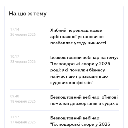
На цю ж тему
17.14
Хибний переклад назви
26 червня 2026
арбітражної установи не
позбавляє угоду чинності
10.17
Безкоштовний вебінар на тему:
23 червня 2026
"Господарські спори у 2026
році: які помилки бізнесу
найчастіше призводять до
судових конфліктів"
09.40
Безкоштовний вебінар: «Типові
18 червня 2026
помилки держорганів в судах »
11.57
Безкоштовний вебінар:
17 червня 2026
"Господарські спори у 2026