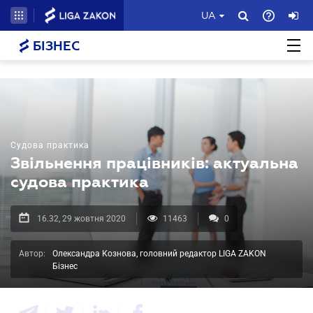
UA
БІЗНЕС
Судова практика
Звільнення працівників: актуальна
судова практика
16.32, 29 жовтня 2020
11463
0
Автор:
Олександра Кознова, головний редактор LIGA ZAKON
Бізнес