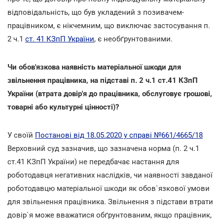
відповідальність, що був укладений з позивачем-
працівником, є нікчемним, що виключає застосування п.
2 ч.1
ст. 41 КЗпП України
, є необґрунтованими.
Чи обов'язкова наявність матеріальної шкоди для
звільнення працівника, на підставі п. 2 ч.1 ст.41 КЗпП
України (втрата довір'я до працівника, обслуговує грошові,
товарні або культурні цінності)?
У своїй
Постанові від 18.05.2020 у справі №661/4665/18
Верховний суд зазначив, що зазначена норма (п. 2 ч.1
ст.41 КЗпП України) не передбачає настання для
роботодавця негативних наслідків, чи наявності завданої
роботодавцю матеріальної шкоди як обов`язкової умови
для звільнення працівника. Звільнення з підстави втрати
довір`я може вважатися обґрунтованим, якщо працівник,