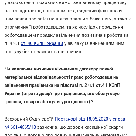
у задоволенні позовних вимог звільненому працівнику
на тій підставі, що останнім не доведений факт подачі
ним заяви про звільнення за власним бажанням, а також
отримання її роботодавцем, та як наслідок порушення
роботодавцем порядку звільнення позивача з роботи за
п. 4 ч.1
ст. 40 КЗпП України
у зв`язку із вчиненням ним
прогулу без поважних на те причин.
Чи виключає визнання нікчемним договору повної
матеріальної відповідальності право роботодавця на
звільнення працівника на підставі п. 2 ч.1 ст.41 КЗпП
України (втрата довір'я до працівника, що обслуговує
грошові, товарні або культурні цінності) ?
Верховний Суд у своїй
Постанові від 18.05.2020 у справі
№ 661/4665/18
зазначив, що доводи касаційної скарги
про те, що договір про повну індивідуальну матеріальну