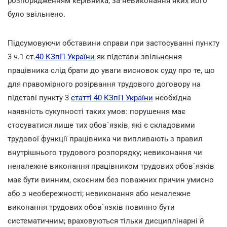
розпорядженням керівника, за невиконання яких його
було звільнено.
Підсумовуючи обставини справи при застосуванні пункту
3 ч.1 ст.
40 КЗпП України
як підстави звільнення
працівника слід брати до уваги висновок суду про те, що
для правомірного розірвання трудового договору на
підставі пункту 3
статті 40 КЗпП України
необхідна
наявність сукупності таких умов: порушення має
стосуватися лише тих обов`язків, які є складовими
трудової функції працівника чи випливають з правил
внутрішнього трудового розпорядку; невиконання чи
неналежне виконання працівником трудових обов`язків
має бути винним, скоєним без поважних причин умисно
або з необережності; невиконання або неналежне
виконання трудових обов`язків повинно бути
систематичним; враховуються тільки дисциплінарні й