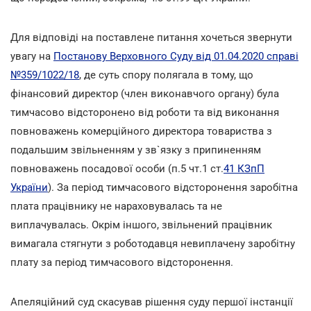
Для відповіді на поставлене питання хочеться звернути
увагу на
Постанову Верховного Суду від 01.04.2020 справі
№359/1022/18
, де суть спору полягала в тому, що
фінансовий директор (член виконавчого органу) була
тимчасово відсторонено від роботи та від виконання
повноважень комерційного директора товариства з
подальшим звільненням у зв`язку з припиненням
повноважень посадової особи (п.5 чт.1 ст.
41 КЗпП
України
). За період тимчасового відсторонення заробітна
плата працівнику не нараховувалась та не
виплачувалась. Окрім іншого, звільнений працівник
вимагала стягнути з роботодавця невиплачену заробітну
плату за період тимчасового відсторонення.
Апеляційний суд скасував рішення суду першої інстанції