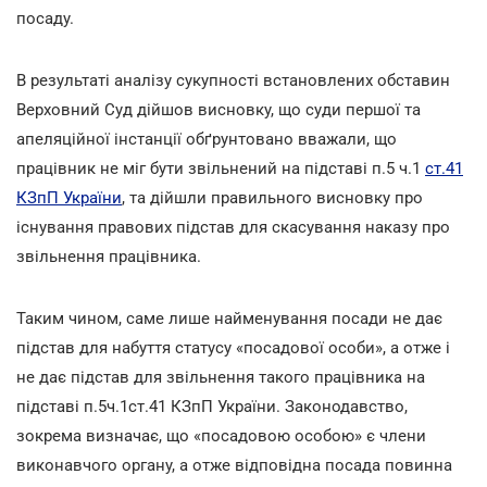
посаду.
В результаті аналізу сукупності встановлених обставин
Верховний Суд дійшов висновку, що суди першої та
апеляційної інстанції обґрунтовано вважали, що
працівник не міг бути звільнений на підставі п.5 ч.1
ст.41
КЗпП України
, та дійшли правильного висновку про
існування правових підстав для скасування наказу про
звільнення працівника.
Таким чином, саме лише найменування посади не дає
підстав для набуття статусу «посадової особи», а отже і
не дає підстав для звільнення такого працівника на
підставі п.5ч.1ст.41 КЗпП України. Законодавство,
зокрема визначає, що «посадовою особою» є члени
виконавчого органу, а отже відповідна посада повинна