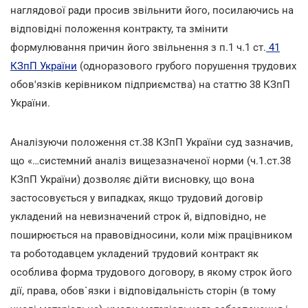
наглядової ради просив звільнити його, посилаючись на
відповідні положення контракту, та змінити
формулювання причин його звільнення з п.1 ч.1 ст.
41
КЗпП України
(одноразового грубого порушення трудових
обов'язків керівником підприємства) на статтю 38 КЗпП
України.
Аналізуючи положення ст.38 КЗпП України суд зазначив,
що «…системний аналіз вищезазначеної норми (ч.1.ст.38
КЗпП України) дозволяє дійти висновку, що вона
застосовується у випадках, якщо трудовий договір
укладений на невизначений строк й, відповідно, не
поширюється на правовідносини, коли між працівником
та роботодавцем укладений трудовий контракт як
особлива форма трудового договору, в якому строк його
дії, права, обов`язки і відповідальність сторін (в тому