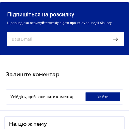
Підпишіться на розсилку
Щопонеділка отримуйте weekly-digest про ключові події бізнесу
Залиште коментар
Увійдіть, щоб залишити коментар
увійти
На цю ж тему