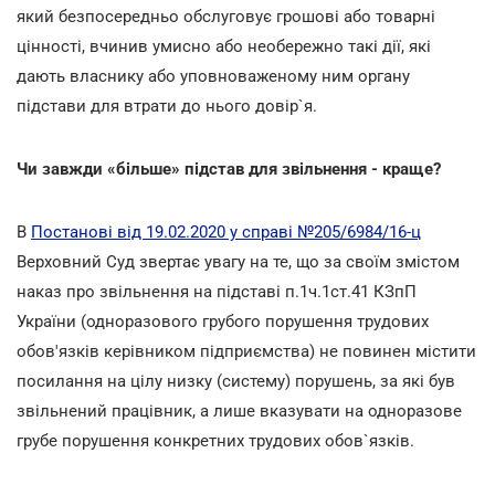
який безпосередньо обслуговує грошові або товарні
цінності, вчинив умисно або необережно такі дії, які
дають власнику або уповноваженому ним органу
підстави для втрати до нього довір`я.
Чи завжди «більше» підстав для звільнення - краще?
В
Постанові від 19.02.2020 у справі №205/6984/16-ц
Верховний Суд звертає увагу на те, що за своїм змістом
наказ про звільнення на підставі п.1ч.1ст.41 КЗпП
України (одноразового грубого порушення трудових
обов'язків керівником підприємства) не повинен містити
посилання на цілу низку (систему) порушень, за які був
звільнений працівник, а лише вказувати на одноразове
грубе порушення конкретних трудових обов`язків.