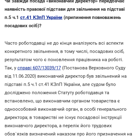
Чи завжди посада «виконавчий директор» передбачає
наявність правової підстави для звільнення на підставі
п.5 ч.1
ст.41 КЗпП України
(припинення повноважень
посадових осіб)?
Часто роботодавці не до кінця аналізують всі аспекти
конкретного звільнення, в тому числі, посадових осіб,
результатом чого є поновлення працівника на роботі.
Так, у
справі 607/13039/17
(Постанова Верховного Суду
від 11.06.2020) виконавчий директор був звільнений на
підставі п.5 ч.1 ст.41 КЗпП України, але судом було
досліджено положення Статуту роботодавця та
встановлено, що виконавчим органом товариства є
одноособовий виконавчий орган, в особі генерального
директора; в товаристві не існує посадової інструкції
виконавчого директора, а перелік його трудових
обов`язків визначений наказом про його призначення на