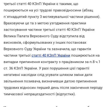
третьої статті 40 КЗпП України є такими, що
поширюються на усі трудові правовідносини (абзац
п`ятнадцятий пункту 3 мотивувальної частини рішення).
Враховуючи це та з метою узгодження практики
застосування частини третьої статті 40 КЗпП України
Велика Палата Верховного Суду відступила від
висновків, сформульованих у інших постановах
Верховного Суду України та зазначила, що гарантія
частини третьої
статті 40 КЗпП України
поширюється на
випадки припинення контракту з працівником за п.8 ч.1
ст. 36 КЗпП України. У разі порушення цієї гарантії
негативні наслідки слід усувати шляхом зміни дати
звільнення позивача, визначивши датою припинення
трудових відносин перший день після закінчення періоду
тимчасової непрацездатності (відпустки).