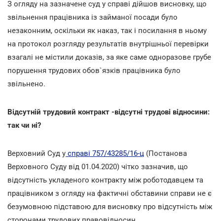
З огляду на зазначене суд у справі дійшов висновку, що
звільнення працівника із займаної посади було
незаконним, оскільки як наказ, так і посилання в ньому
на протокол розгляду результатів внутрішньої перевірки
взагалі не містили доказів, за яке саме одноразове грубе
порушення трудових обов`язків працівника було
звільнено.
Відсутній трудовий контракт -відсутні трудові відносини:
так чи ні?
Верховний Суд у
справі 757/43285/16-ц
(Постанова
Верховного Суду від 01.04.2020) чітко зазначив, що
відсутність укладеного контракту між роботодавцем та
працівником з огляду на фактичні обставини справи не є
безумовною підставою для висновку про відсутність між
сторонами трудових правовідносин.