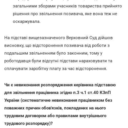
загальними зборами учасників товариства прийнято
рішення про звільнення позивача, яке вона теж не
оскаржувала.
На підставі вищезазначеного Верховний Суд дійшов
висновку, що відсторонення позивача від роботи з
подальшим звільненням було законним, тому у
роботодавця були відсутні підстави нараховувати та
сплачувати заробітну плату за час відсторонення.
Чи є невиконання розпорядження керівника підставою
для звільнення працівника згідно п.3 ч.1 ст.40 КЗпП
України (систематичне невиконання працівником без
поважних причин обов'язків, покладених на нього
трудовим договором або правилами внутрішнього
трудового розпорядку)?