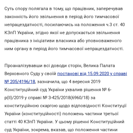
Суть спору полягала в тому, що працівник, заперечував
законність його звільнення в період його тимчасової
непрацездатності, посилаючись на положення ч.3 ст. 40
КЗпП України, згідно якої не допускається звільнення
працівника з ініціативи власника або уповноваженого
ним органу в період його тимчасової непрацездатності.
Проаналізувавши всі доводи сторін, Велика Палата
Верховного Суду у своїй
постанові від 15.09.2020 у справі
№ 205/4196/18
, зазначила, що 4 вересня 2019
Конституційний суд України ухвалив рішення № 6-
р(ІІ)/2019 у справі № 3-425/2018(6960/18)
за
конституційною скаргою щодо відповідності Конституції
України (конституційності) положень частини третьої
статті 40 КЗпП України. У цьому рішенні Конституційний
суд України, зокрема, вказав, що положення частини