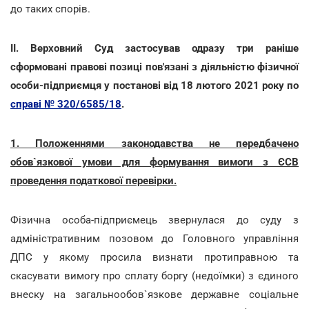
до таких спорів.
ІІ. Верховний Суд застосував одразу три раніше
сформовані правові позиці пов'язані з діяльністю фізичної
особи-підприємця у постанові від 18 лютого 2021 року по
справі № 320/6585/18
.
1. Положеннями законодавства не передбачено
обов`язкової умови для формування вимоги з ЄСВ
проведення податкової перевірки.
Фізична особа-підприємець
звернулася
до суду з
адміністративним позовом до Головного управління
ДПС у якому просила визнати протиправною та
скасувати вимогу про сплату боргу (недоїмки) з єдиного
внеску на загальнообов`язкове державне соціальне