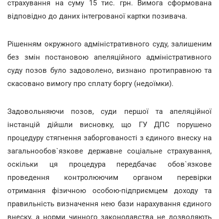
страхування на суму 15 тис. грн. Вимога сформована
відповідно до даних інтегрованої картки позивача.
Рішенням окружного адміністративного суду, залишеним
без змін постановою апеляційного адміністративного
суду позов було задоволено, визнано протиправною та
скасовано вимогу про сплату боргу (недоїмки).
Задовольняючи позов, суди першої та апеляційної
інстанцій дійшли висновку, що ГУ ДПС порушено
процедуру стягнення заборгованості з єдиного внеску на
загальнообов`язкове державне соціальне страхування,
оскільки ця процедура передбачає обов`язкове
проведення контролюючим органом перевірки
отримання фізичною особою-підприємцем доходу та
правильність визначення нею бази нарахування єдиного
внеску, а норми чинного законодавства не дозволяють