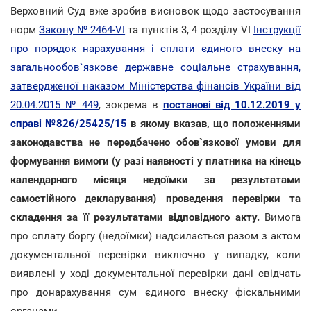
Верховний Суд вже зробив висновок щодо застосування
норм
Закону № 2464-VI
та пунктів 3, 4 розділу VI
Інструкції
про порядок нарахування і сплати єдиного внеску на
загальнообов`язкове державне соціальне страхування,
затвердженої наказом Міністерства фінансів України від
20.04.2015 № 449
, зокрема в
постанові від 10.12.2019 у
справі №826/25425/15
в якому вказав, що
положеннями
законодавства не передбачено обов`язкової умови для
формування вимоги (у разі наявності у платника на кінець
календарного місяця недоїмки за результатами
самостійного декларування) проведення перевірки та
складення за її результатами відповідного акту.
Вимога
про сплату боргу (недоїмки) надсилається разом з актом
документальної перевірки виключно у випадку, коли
виявлені у ході документальної перевірки дані свідчать
про донарахування сум єдиного внеску фіскальними