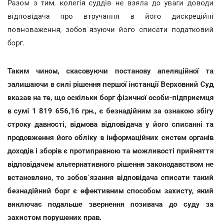
Разом з тим, колегія суддів не взяла до уваги доводи
відповідача про втручання в його дискреційні
повноваження, зобов`язуючи його списати податковий
борг.
Таким чином, скасовуючи постанову апеляційної та
залишаючи в силі рішення першої інстанції Верховний Суд
вказав на те, що оскільки борг фізичної особи-підприємця
в сумі 1 819 656,16 грн., є безнадійним за ознакою збігу
строку давності, відмова відповідача у його списанні та
продовження його обліку в інформаційних систем органів
доходів і зборів є протиправною та можливості прийняття
відповідачем альтернативного рішення законодавством не
встановлено, то зобов`язання відповідача списати такий
безнадійний борг є ефективним способом захисту, який
виключає подальше звернення позивача до суду за
захистом порушених прав.