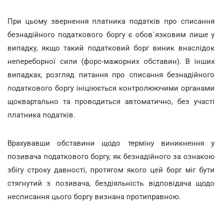
При цьому звернення платника податків про списання
безнадійного податкового боргу є обов`язковим лише у
випадку, якщо такий податковий борг виник внаслідок
непереборної сили (форс-мажорних обставин). В інших
випадках, розгляд питання про списання безнадійного
податкового боргу ініціюється контролюючими органами
щоквартально та проводиться автоматично, без участі
платника податків.
Врахувавши обставини щодо терміну виникнення у
позивача податкового боргу, як безнадійного за ознакою
збігу строку давності, протягом якого цей борг міг бути
стягнутий з позивача, бездіяльність відповідача щодо
несписання цього боргу визнана протиправною.