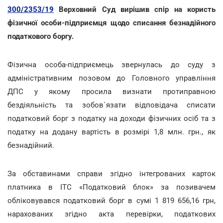
300/2353/19
Верховний Суд вирішив спір на користь
фізичної особи-підприємця щодо списання безнадійного
податкового боргу.
Фізична особа-підприємець звернулась до суду з
адміністративним позовом до Головного управління
ДПС у якому просила визнати протиправною
бездіяльність та зобов`язати відповідача списати
податковий борг з податку на доходи фізичних осіб та з
податку на додану вартість в розмірі 1,8 млн. грн., як
безнадійний.
За обставинами справи згідно інтегрованих карток
платника в ІТС «Податковий блок» за позивачем
обліковувався податковий борг в сумі 1 819 656,16 грн,
нарахованих згідно акта перевірки, податкових