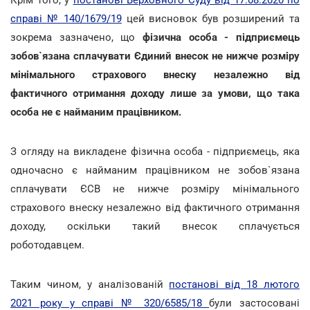
Крім того, у
постанові Верховного Суду від 17.08.2020 по
справі № 140/1679/19
цей висновок був розширений та
зокрема зазначено, що
фізична особа - підприємець
зобов`язана сплачувати Єдиний внесок не нижче розміру
мінімального страхового внеску незалежно від
фактичного отримання доходу лише за умови, що така
особа не є найманим працівником.
З огляду на викладене фізична особа - підприємець, яка
одночасно є найманим працівником не зобов`язана
сплачувати ЄСВ не нижче розміру мінімального
страхового внеску незалежно від фактичного отримання
доходу, оскільки такий внесок сплачується
роботодавцем.
Таким чином, у аналізованій
постанові від 18 лютого
2021 року у справі № 320/6585/18
були застосовані