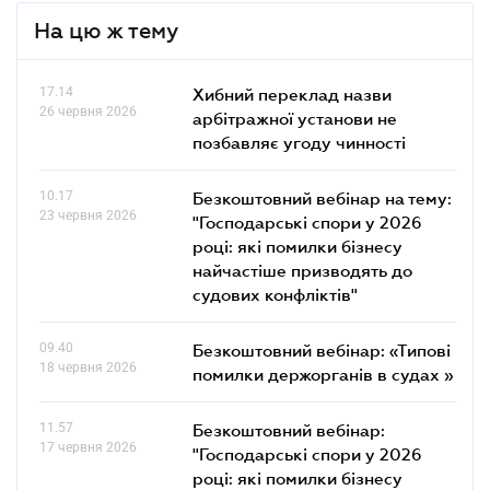
На цю ж тему
17.14
Хибний переклад назви
26 червня 2026
арбітражної установи не
позбавляє угоду чинності
10.17
Безкоштовний вебінар на тему:
23 червня 2026
"Господарські спори у 2026
році: які помилки бізнесу
найчастіше призводять до
судових конфліктів"
09.40
Безкоштовний вебінар: «Типові
18 червня 2026
помилки держорганів в судах »
11.57
Безкоштовний вебінар:
17 червня 2026
"Господарські спори у 2026
році: які помилки бізнесу