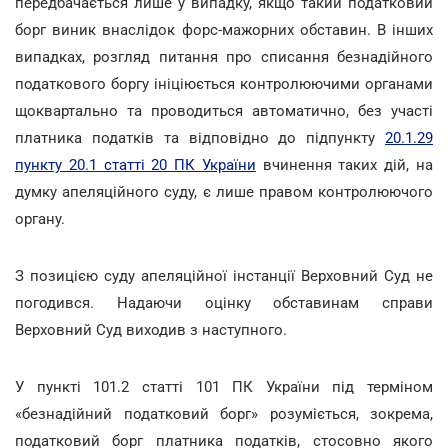
передбачається лише у випадку, якщо такий податковий
борг виник внаслідок форс-мажорних обставин. В інших
випадках, розгляд питання про списання безнадійного
податкового боргу ініціюється контролюючими органами
щоквартально та проводиться автоматично, без участі
платника податків та відповідно до підпункту
20.1.29
пункту 20.1 статті 20 ПК України
вчинення таких дій, на
думку апеляційного суду, є лише правом контролюючого
органу.
З позицією суду апеляційної інстанції Верховний Суд не
погодився. Надаючи оцінку обставинам справи
Верховний Суд виходив з наступного.
У пункті 101.2 статті 101 ПК України під терміном
«безнадійний податковий борг» розуміється, зокрема,
податковий борг платника податків, стосовно якого