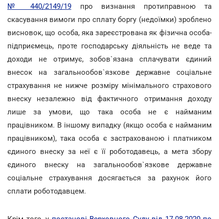
№ 440/2149/19
про визнання протиправною та
скасування вимоги про сплату боргу (недоїмки) зроблено
висновок, що особа, яка зареєстрована як фізична особа-
підприємець, проте господарську діяльність не веде та
доходи не отримує, зобов`язана сплачувати єдиний
внесок на загальнообов`язкове державне соціальне
страхування не нижче розміру мінімального страхового
внеску незалежно від фактичного отримання доходу
лише за умови, що така особа не є найманим
працівником. В іншому випадку (якщо особа є найманим
працівником), така особа є застрахованою і платником
єдиного внеску за неї є її роботодавець, а мета збору
єдиного внеску на загальнообов`язкове державне
соціальне страхування досягається за рахунок його
сплати роботодавцем.