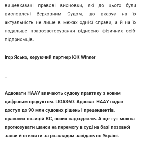
вищевказані правові висновки, які до цього були
висловлені Верховним Судом, що вказує на їх
актуальність не лише в межах однієї справи, а й на їх
подальше правозастосування відносно фізичних осіб-
підприємців.
Ігор Ясько, керуючий партнер ЮК Winner
_
Адвокати НААУ вивчають судову практику з новим
цифровим продуктом. LIGA360: Адвокат НААУ надає
доступ до 90 млн судових рішень і прецендентів,
правових позицій ВС, нових надходжень. А ще тут можна
прогнозувати шанси на перемогу в суді на базі позовної
заяви й стежити за розкладом засідань по Україні.