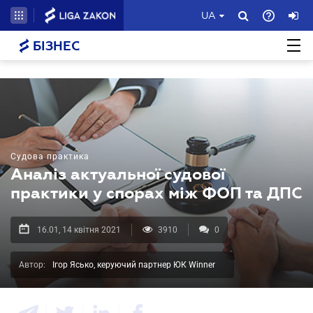
UA
БІЗНЕС
Судова практика
Аналіз актуальної судової
практики у спорах між ФОП та ДПС
16.01, 14 квітня 2021
3910
0
Автор:
Ігор Ясько, керуючий партнер ЮК Winner