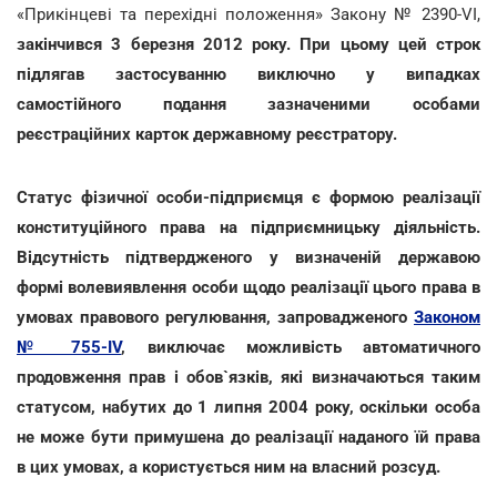
«Прикінцеві та перехідні положення» Закону № 2390-VI,
закінчився 3 березня 2012 року.
При цьому цей строк
підлягав застосуванню виключно у випадках
самостійного подання зазначеними особами
реєстраційних карток державному реєстратору.
Статус фізичної особи-підприємця є формою реалізації
конституційного права на підприємницьку діяльність.
Відсутність підтвердженого у визначеній державою
формі волевиявлення особи щодо реалізації цього права в
умовах правового регулювання, запровадженого
Законом
№ 755-IV
, виключає можливість автоматичного
продовження прав і обов`язків, які визначаються таким
статусом, набутих до 1 липня 2004 року, оскільки особа
не може бути примушена до реалізації наданого їй права
в цих умовах, а користується ним на власний розсуд.