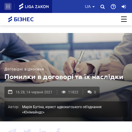
UA
БІЗНЕС
Договірні відносини
Помилки в договорі та їх наслідки
16.28, 14 червня 2021
11822
0
Автор:
Марія Бутіна, юрист адвокатського об’єднання
«Юнімайндс»