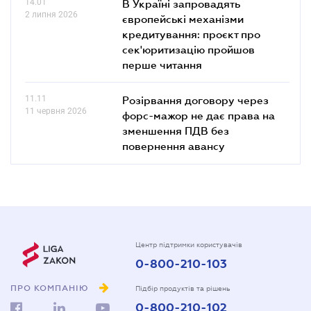
14.01
В Україні запровадять
2 липня 2026
європейські механізми
кредитування: проєкт про
сек'юритизацію пройшов
перше читання
11.11
Розірвання договору через
11 червня 2026
форс-мажор не дає права на
зменшення ПДВ без
повернення авансу
Центр підтримки користувачів
0-800-210-103
ПРО КОМПАНІЮ
Підбір продуктів та рішень
0-800-210-102