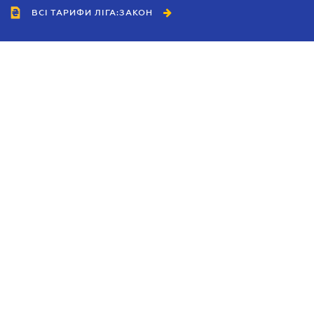
ВСІ ТАРИФИ ЛІГА:ЗАКОН
Співробітництво
Агенти
Дилери
Політика конфіденційності
Умови використання сайту
Реклама
Блог
Новини компанії
Керівництва
Каталоги компаній
Теми в центрі уваги
Підтримка та контакти