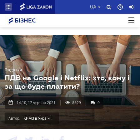
UA
БІЗНЕС
Податки
ПДВ на Google і Netflix: хто, кому і
за що буде платити?
14.10, 17 червня 2021
8629
0
Автор:
KPMG в Україні