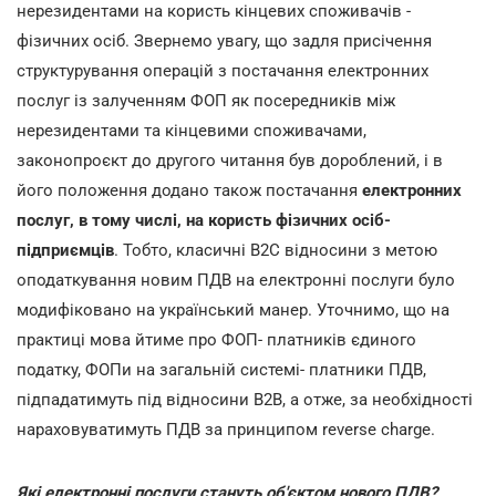
нерезидентами на користь кінцевих споживачів -
фізичних осіб. Звернемо увагу, що задля присічення
структурування операцій з постачання електронних
послуг із залученням ФОП як посередників між
нерезидентами та кінцевими споживачами,
законопроєкт до другого читання був дороблений, і в
його положення додано також постачання
електронних
послуг, в тому числі, на користь фізичних осіб-
підприємців
. Тобто, класичні В2C відносини з метою
оподаткування новим ПДВ на електронні послуги було
модифіковано на український манер. Уточнимо, що на
практиці мова йтиме про ФОП- платників єдиного
податку, ФОПи на загальній системі- платники ПДВ,
підпадатимуть під відносини B2B, а отже, за необхідності
нараховуватимуть ПДВ за принципом reverse charge.
Які електронні послуги стануть об'єктом нового ПДВ?