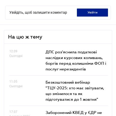
Увійдіть, щоб залишити коментар
увійти
На цю ж тему
12.09
ДПС роз'яснила податкові
Сьогодні
наслідки курсових коливань,
боргів перед колишніми ФОП і
послуг нерезидентів
11.05
Безкоштовний вебінар
Сьогодні
"ТЦУ-2025: хто має звітувати,
що змінилося та як
підготуватися до 1 жовтня"
17.07
Заборонений КВЕД у ЄДР не