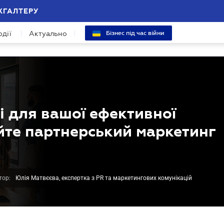
ХГАЛТЕРУ
одії
Актуально
Бізнес під час війни
і для вашої ефективної
нуйте партнерський маркетинг
тор:
Юлія Матвєєва, експертка з PR та маркетингових комунікацій