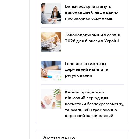
Банки розкриватимуть
виконавцям більше даних
про рахунки боржників
Законодавчі зміни у серпні
2026 для бізнесу в Україні
Головне за тиждень:
державний нагляд та
регулювання
Кабмін продовжив
пільговий період для
косметики без техрегламенту,
та реальний строк значно
коротший за заявлений
Актуально