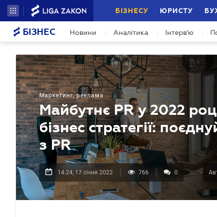
БІЗНЕСУ
ЮРИСТУ
БУ
БІЗНЕС
Новини
Аналітика
Інтерв'ю
П
Маркетинг, реклама
Майбутнє PR у 2022 роц
бізнес стратегії: поєд
з PR
14.24, 17 січня 2022
766
0
Ав