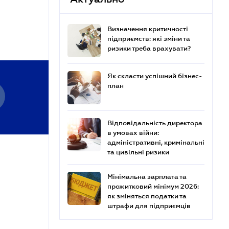
Визначення критичності
підприємств: які зміни та
ризики треба врахувати?
Як скласти успішний бізнес-
план
Відповідальність директора
в умовах війни:
адміністративні, кримінальні
та цивільні ризики
Мінімальна зарплата та
прожитковий мінімум 2026:
як зміняться податки та
штрафи для підприємців