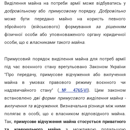
Виділення майна на потреби армії може відбуватись у
добровільному
або
примусовому
порядку.
Добровільно
може бути передано майно на користь певного
збройного (військового) формування
за рішенням
фізичної особи або уповноваженого органу юридичної
особи, що є
власниками такого майна.
Примусовий порядок виділення майна для потреб армії
під час воєнного стану врегульовано Законом України
"Про передачу, примусове відчуження або вилучення
майна в умовах правового режиму воєнного чи
надзвичайного стану" (
№ 4765-VI
). Цим законом
встановлено
дві форми примусового виділення майна -
вилучення та відчуження.
Визначальна різниця між ними
полягає в особі, що є власником відповідного майна.
Так,
примусове відчуження майна
стосується приватного
та комунального майна
з можливою подальшою