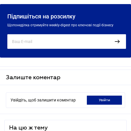
Підпишіться на розсилку
Щопонеділка отримуйте weekly-digest про ключові події бізнесу
Залиште коментар
Увійдіть, щоб залишити коментар
увійти
На цю ж тему