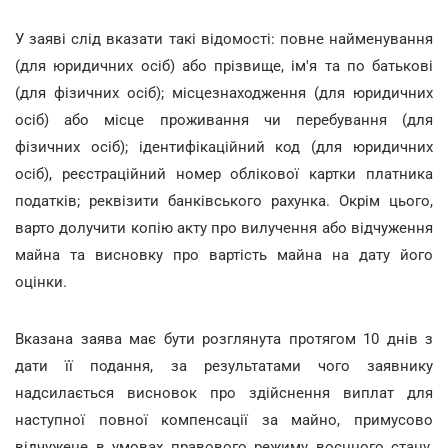
У заяві слід вказати такі відомості: повне найменування
(для юридичних осіб) або прізвище, ім'я та по батькові
(для фізичних осіб); місцезнаходження (для юридичних
осіб) або місце проживання чи перебування (для
фізичних осіб); ідентифікаційний код (для юридичних
осіб), реєстраційний номер облікової картки платника
податків; реквізити банківського рахунка. Окрім цього,
варто долучити копію акту про вилучення або відчуження
майна та висновку про вартість майна на дату його
оцінки.
Вказана заява має бути розглянута протягом 10 днів з
дати її подання, за результатами чого заявнику
надсилається висновок про здійснення виплат для
наступної повної компенсації за майно, примусово
відчужене в умовах правового режиму воєнного стану.