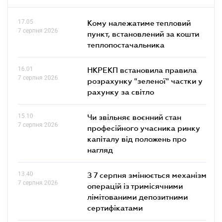
17.05
Кому належатиме тепловий
7 серпня 2026
пункт, встановлений за кошти
теплопостачальника
16.01
НКРЕКП встановила правила
7 серпня 2026
розрахунку "зеленої" частки у
рахунку за світло
15.10
Чи звільняє воєнний стан
7 серпня 2026
професійного учасника ринку
капіталу від положень про
нагляд
13.40
З 7 серпня змінюється механізм
7 серпня 2026
операцій із тримісячними
лімітованими депозитними
сертифікатами