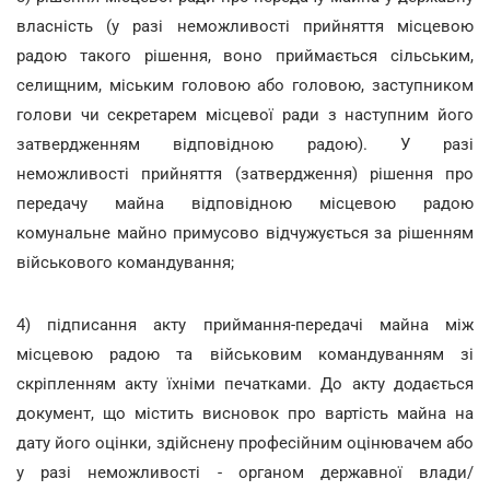
власність (у разі неможливості прийняття місцевою
радою такого рішення, воно приймається сільським,
селищним, міським головою або головою, заступником
голови чи секретарем місцевої ради з наступним його
затвердженням відповідною радою). У разі
неможливості прийняття (затвердження) рішення про
передачу майна відповідною місцевою радою
комунальне майно примусово відчужується за рішенням
військового командування;
4) підписання акту приймання-передачі майна між
місцевою радою та військовим командуванням зі
скріпленням акту їхніми печатками. До акту додається
документ, що містить висновок про вартість майна на
дату його оцінки, здійснену професійним оцінювачем або
у разі неможливості - органом державної влади/