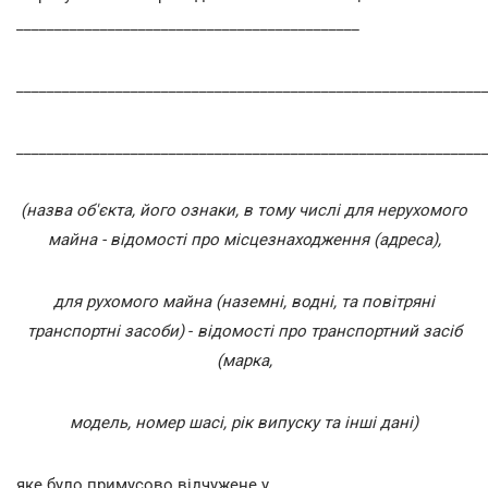
_____________________________________________
_____________________________________________________________
______________________________________________________________
(назва об'єкта, його ознаки, в тому числі для нерухомого
майна - відомості про місцезнаходження (адреса),
для рухомого майна (наземні, водні, та повітряні
транспортні засоби)
-
відомості про транспортний засіб
(марка,
модель, номер шасі, рік випуску та інші дані)
яке було примусово відчужене у