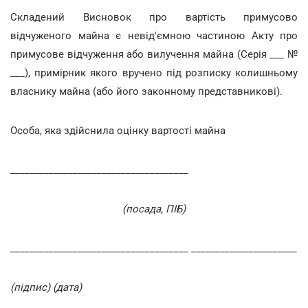
Складений Висновок про вартість примусово
відчуженого майна є невід'ємною частиною Акту про
примусове відчуження або вилучення майна (Серія ___ №
___), примірник якого вручено під розписку колишньому
власнику майна (або його законному представникові).
Особа, яка здійснила оцінку вартості майна
_____________________________________
(посада, ПІБ)
_____________________________________ ______________________
(підпис)
(дата)