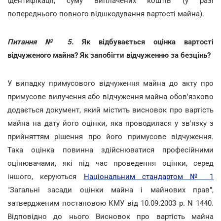
ідентифікації; суму виплачених коштів (у разі
попереднього повного відшкодування вартості майна).
Питання № 5
.
Як відбувається оцінка вартості
відчуженого майна? Як запобігти відчуженню за безцінь?
У випадку примусового відчуження майна до акту про
примусове вилучення або відчуження майна обов'язково
додається документ, який містить висновок про вартість
майна на дату його оцінки, яка проводилася у зв'язку з
прийняттям рішення про його примусове відчуження.
Така оцінка повинна здійснюватися професійними
оцінювачами, які під час проведення оцінки, серед
іншого, керуються
Національним стандартом № 1
"Загальні засади оцінки майна і майнових прав",
затвердженим постановою КМУ від 10.09.2003 р. N 1440.
Відповідно до нього Висновок про вартість майна