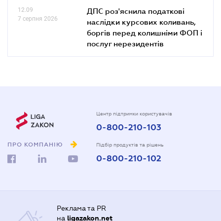
12.09
ДПС роз'яснила податкові
7 серпня 2026
наслідки курсових коливань,
боргів перед колишніми ФОП і
послуг нерезидентів
Центр підтримки користувачів
0-800-210-103
ПРО КОМПАНІЮ
Підбір продуктів та рішень
0-800-210-102
Реклама та PR
на
ligazakon.net