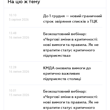
На цю ж тему
10.10
До 1 грудня — новий граничний
5 серпня 2026
строк звіряння списків з ТЦК
13.48
Безкоштовний вебінар:
16 липня 2026
«Чергові зміни в критичності:
нові вимоги та правила. Як не
втратити статус критичного
підприємства»
12.28
КМДА оновила вимоги до
16 липня 2026
критично важливих
підприємств столиці
10.01
Безкоштовний вебінар:
15 липня 2026
«Чергові зміни в критичності:
нові вимоги та правила. Як не
втратити статус критичного