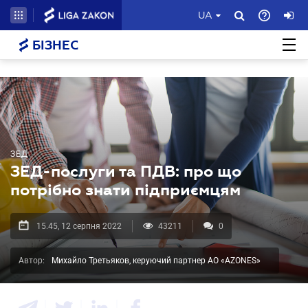
UA
БІЗНЕС
ЗЕД
ЗЕД-послуги та ПДВ: про що
потрібно знати підприємцям
15.45, 12 серпня 2022
43211
0
Автор:
Михайло Третьяков, керуючий партнер АО «AZONES»