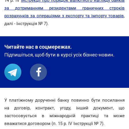
14 р. IV
Інструкції про порядок валютного нагляду банків
за дотриманням резидентами граничних строків
розрахунків за операціями з експорту та імпорту товарів
,
далі - Інструкція № 7).
Читайте нас в соцмережах.
Підпишіться, щоб бути в курсі усіх бізнес-новин.
У платіжному дорученні банку повинно бути посилання
на договір, контракт, угоду, інший документ, що
застосовується в міжнародній практиці та може
вважатися договором (п. 15 р. IV Інструкції № 7).