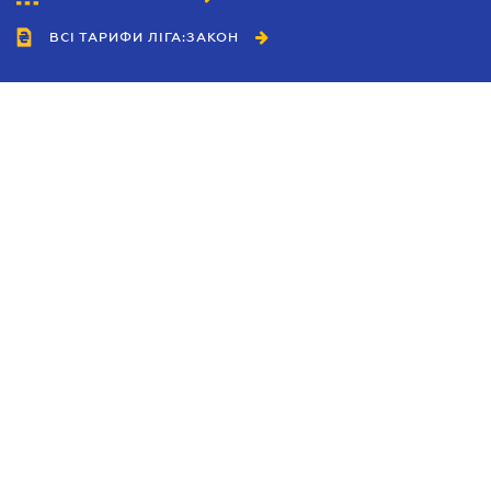
ВСІ ТАРИФИ ЛІГА:ЗАКОН
Співробітництво
Агенти
Дилери
Політика конфіденційності
Умови використання сайту
Реклама
Блог
Новини компанії
Керівництва
Каталоги компаній
Теми в центрі уваги
Підтримка та контакти