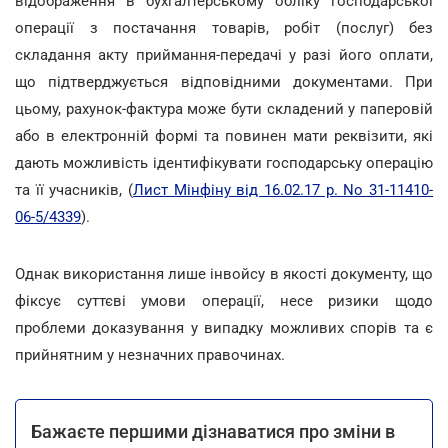
відображення в бухгалтерському обліку господарської
операції з постачання товарів, робіт (послуг) без
складання акту приймання-передачі у разі його оплати,
що підтверджується відповідними документами. При
цьому, рахунок-фактура може бути складений у паперовій
або в електронній формі та повинен мати реквізити, які
дають можливість ідентифікувати господарську операцію
та її учасників, (
Лист Мінфіну від 16.02.17 р. No 31-11410-
06-5/4339
).
Однак використання лише інвойсу в якості документу, що
фіксує суттєві умови операції, несе ризики щодо
проблеми доказування у випадку можливих спорів та є
прийнятним у незначних правочинах.
Бажаєте першими дізнаватися про зміни в