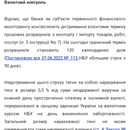
Валютний контроль
Відомо, що банки як суб'єкти первинного фінансового
моніторингу контролюють дотримання клієнтами терміну
грошових розрахунків з експорту / імпорту товарів, робіт,
послуг (п. 5 Інструкції No 7). На сьогодні граничний термін
розрахунків становить 120 календарних днів
(
Постановою від 07.06.2022 № 113
НБУ збільшив строк з
90 днів).
Недотримання цього строку тягне за собою нарахування
пені в розмірі 0,3 % від суми неодержаної виручки за
кожний день прострочення платежу в іноземній валюті,
перерахованої в грошову одиницю України за валютним
курсом НБУ на день виникнення заборгованості.
Загальний розмір нарахованої пені не може
перевищувати суми неодержаної виручки (
ст. 4 Закону №