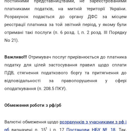
постійними представництвами, не зареєстрованими
платниками податків, на митній території України.
Розрахунок подається до органу ДФС за місцем
реєстрації платника за той звітний період, у якому були
отримані такі послуги (п. 6 розд. I, п. 2 розд. III Порядку
No 21).
Важливо!!!
Отримувач послуг прирівнюється до платника
податку для цілей застосування правил щодо сплати
ПДВ, стягнення податкового боргу та притягнення до
відповідальності за правопорушення у сфері
оподаткування (п. 208.5 ПКУ).
Обмеження роботи з рф/рб
Валютні обмеження щодо
розрахунків з учасниками з рф і
1
рб
визначені п. 15
і п. 17
Постанови НБУ № 18
. Так,