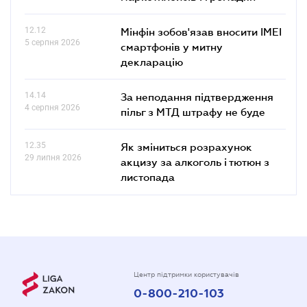
12.12
Мінфін зобов'язав вносити IMEI
5 серпня 2026
смартфонів у митну
декларацію
14.14
За неподання підтвердження
4 серпня 2026
пільг з МТД штрафу не буде
12.35
Як зміниться розрахунок
29 липня 2026
акцизу за алкоголь і тютюн з
листопада
Центр підтримки користувачів
0-800-210-103