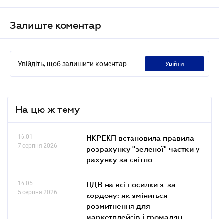
Залиште коментар
Увійдіть, щоб залишити коментар
увійти
На цю ж тему
16.01
НКРЕКП встановила правила
7 серпня 2026
розрахунку "зеленої" частки у
рахунку за світло
16.05
ПДВ на всі посилки з-за
5 серпня 2026
кордону: як зміниться
розмитнення для
маркетплейсів і громадян