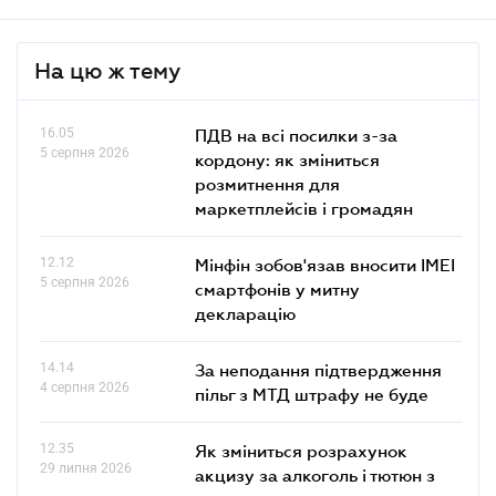
На цю ж тему
16.05
ПДВ на всі посилки з-за
5 серпня 2026
кордону: як зміниться
розмитнення для
маркетплейсів і громадян
12.12
Мінфін зобов'язав вносити IMEI
5 серпня 2026
смартфонів у митну
декларацію
14.14
За неподання підтвердження
4 серпня 2026
пільг з МТД штрафу не буде
12.35
Як зміниться розрахунок
29 липня 2026
акцизу за алкоголь і тютюн з