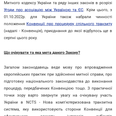
Митного кодексу України та ряду інших законів в розрізі
Угоди про асоціацію між Україною та ЄС
. Крім цього, з
01.10.2022р. для України також набрали чинності
положення
Конвенції про процедуру спільного транзиту
(надалі - Конвенція), приєднання до якої відбулось ще в
серпні цього року.
Що очікувати та яка мета даного Закону?
Загалом законодавець веде мову про впровадження
європейських практик при здійсненні митної справи, про
підготовку національного законодавства до виконання
процедур, передбачених Конвенцією тощо. З практичної
точки зору варто звернути увагу на очікувану участь
України в NCTS - Нова комп'ютеризована транзитна
система, яку використовують сторони Конвенції для