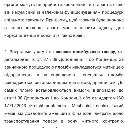
органи можуть не прийняти заявлений тип гарантії, якщо
він несумісний із належним функціонуванням процедури
спільного транзиту. При цьому, щоб гарантія була визнана
в інших країнах, гарант має зазначити адресу для
кореспонденції в кожній із таких країн.
4. Звертаємо увагу і на
нюанси пломбування товару
, які
деталізовані в ст. 37 і 38 Доповнення І до Конвенції. За
звичайною процедурою пломби накладаються митницею
відправлення, а за спрощеною - спеціальні пломби
накладаються авторизованим вантажовідправником. До
самих пломб встановлюються вимоги, відповідно до
статті 38 Доповнення І до Конвенції, або стандартом ISO
17712:2013 «Freight containers - Mechanical seals». Такий
механізм дозволить зменшити фінансові витрати щодо
транспортування товару в зону митного контролю,