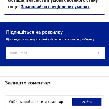
юстиція, власність в умовах воєнного стану
тощо.
Замовляй на спеціальних умовах
.
Підпишіться на розсилку
Щопонеділка отримуйте weekly-digest про ключові події бізнесу
Залиште коментар
Увійдіть, щоб залишити коментар
увійти