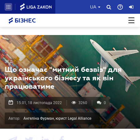
UA
БІЗНЕС
ЗЕД
Що означає "митний безвіз" для
українського бізнесу та як він
працюватиме
15.01, 18 листопада 2022
3260
0
Автор:
Ангеліна Фурман, юрист Legal Alliance