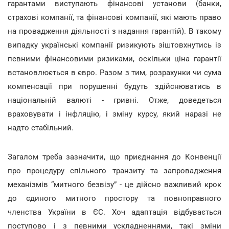
гарантами виступають фінансові установи (банки,
страхові компанії, та фінансові компанії, які мають право
на провадження діяльності з надання гарантій). В такому
випадку українські компанії ризикують зіштовхнутись із
певними фінансовими ризиками, оскільки ціна гарантії
встановлюється в євро. Разом з тим, розрахунки чи сума
компенсації при порушенні будуть здійснюватись в
національній валюті - гривні. Отже, доведеться
враховувати і інфляцію, і зміну курсу, який наразі не
надто стабільний.
Загалом треба зазначити, що приєднання до Конвенції
про процедуру спільного транзиту та запровадження
механізмів “митного безвізу” - це дійсно важливий крок
до єдиного митного простору та повноправного
членства України в ЄС. Хоч адаптація відбувається
поступово і з певними ускладненнями, такі зміни