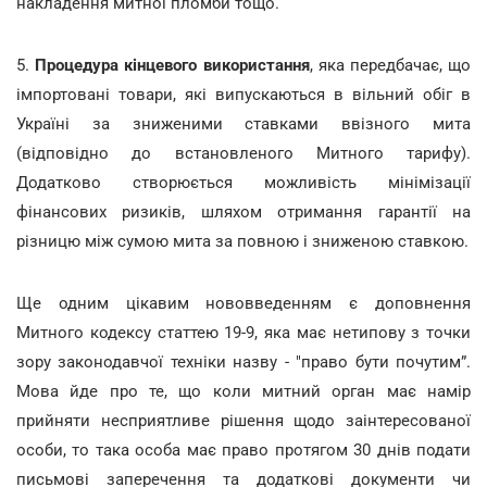
накладення митної пломби тощо.
5.
Процедура кінцевого використання
, яка передбачає, що
імпортовані товари, які випускаються в вільний обіг в
Україні за зниженими ставками ввізного мита
(відповідно до встановленого Митного тарифу).
Додатково створюється можливість мінімізації
фінансових ризиків, шляхом отримання гарантії на
різницю між сумою мита за повною і зниженою ставкою.
Ще одним цікавим нововведенням є доповнення
Митного кодексу статтею 19-9, яка має нетипову з точки
зору законодавчої техніки назву - "право бути почутим”.
Мова йде про те, що коли митний орган має намір
прийняти несприятливе рішення щодо заінтересованої
особи, то така особа має право протягом 30 днів подати
письмові заперечення та додаткові документи чи