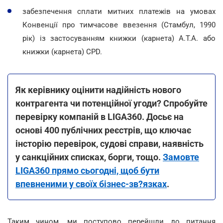
забезпечення сплати митних платежів на умовах
Конвенції про тимчасове ввезення (Стамбул, 1990
рік) із застосуванням книжки (карнета) А.Т.А. або
книжки (карнета) CPD.
Як керівнику оцінити надійність нового
контрагента чи потенційної угоди? Спробуйте
перевірку компаній в
LIGA360.
Досьє на
основі 400 публічних реєстрів, що ключає
інсторію перевірок, судові справи, наявність
у санкційних списках, борги, тощо.
Замовте
LIGA360 прямо сьогодні, щоб бути
впевненими у своїх бізнес-
зв?язках
.
Таким чином, ми поступово перейшли до питання