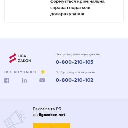
формується кримінальна
справа і податкові
донарахування
Центр підтримки користувачів
0-800-210-103
ПРО КОМПАНІЮ
Підбір продуктів та рішень
0-800-210-102
Реклама та PR
на
ligazakon.net