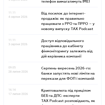
телефон вимагатимуть IMEI
11.11
Від посилок до інтернет-
4 серпня 2026
продажів: як правильно
працювати з РРО та ПРРО – у
новому випуску TAX Podcast
11.11
Доступ відповідального
3 серпня 2026
працівника до кабінету
фінмоніторингу залежить від
дій керівника компанії
09.05
Серпень-вересень 2026-го:
28 липня 2026
банки запустять нові ліміти на
перекази для ФОП і компаній
16.14
Криптовалюта під прицілом
17 липня 2026
БЕБ та ДПС: експерти
TAX Podcast розповідають, як