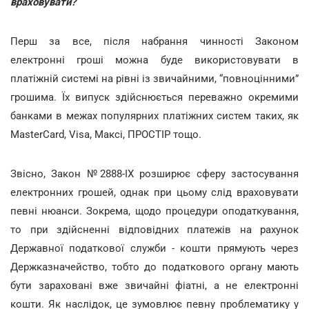
враховувати?
Перш за все, після набрання чинності Законом
електронні гроші можна буде використовувати в
платіжній системі на рівні із звичайними, “повноцінними”
грошима. Їх випуск здійснюється переважно окремими
банками в межах популярних платіжних систем таких, як
MasterCard, Visa, Максі, ПРОСТІР тощо.
Звісно, Закон №2888-ІХ
розширює сферу застосування
електронних грошей, однак при цьому слід враховувати
певні нюанси. Зокрема, щодо процедури оподаткування,
то при здійсненні відповідних платежів на рахунок
Державної податкової служби - кошти прямують через
Держказначейство, тобто до податкового органу мають
бути зараховані вже звичайні фіатні, а не електронні
кошти. Як наслідок, це зумовлює певну проблематику у