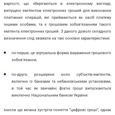
вартості, що зберігаються в електронному вигляді,
випущені емітентом електронних грошей для виконання
платіжних операцій, які приймаються як засіб платежу
іншими особами, та є грошовим зобов'язанням такого
емітента електронних грошей. З даного доволі складного
визначення слід зважати на такі основні характеристики:
по-перше, це віртуальна форма вираження грошового
зобов'язання,
по-друге, розширене коло суб'єктів-емітентів,
включно із банками та небанківськими установами,
в той час як звичайні фіатні гроші випускаються
виключно Національним банком України.
Інколи ще можна зустріти поняття “цифрові гроші”, однак