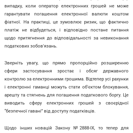
випадку, коли оператор електронних грошей не може
гарантувати погашення електронної валюти коштом
фіатної. На практиці, це зумовлює ризик, що фактично
платіж не відбудеться, і відповідно постане питання
щодо притягнення до відповідальності за невиконання
податкових зобов'язань.
Зверніть увагу, що прямо пропорційно розширенню
сфери застосування зростає і обсяг державного
контролю за електронними грошима. Відтепер усі рахунки
і електронні гаманці можуть стати об'єктом блокування,
арешту та стягнень для погашення податкового боргу. Це
виводить сферу електронних грошей з своєрідної
“безпечної гавані” від доступу податківців.
Щодо інших новацій Закону №2888-ІХ, то тепер для