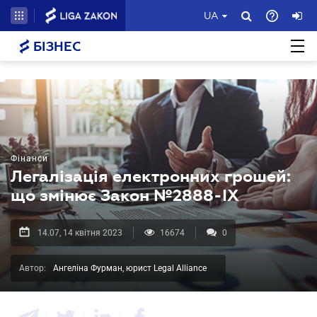
UA
БІЗНЕС
Фінанси
Легалізація електронних грошей:
що змінює Закон №2888-IX
14.07, 14 квітня 2023
16674
0
Автор:
Ангеліна Фурман, юрист Legal Alliance