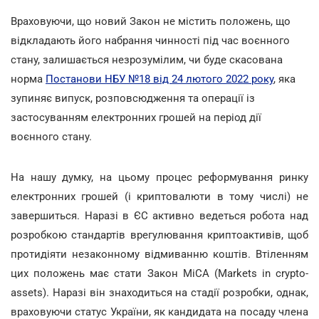
Враховуючи, що новий Закон не містить положень, що
відкладають його набрання чинності під час воєнного
стану, залишається незрозумілим, чи буде скасована
норма
Постанови НБУ №18 від 24 лютого 2022 року
, яка
зупиняє випуск, розповсюдження та операції із
застосуванням електронних грошей на період дії
воєнного стану.
На нашу думку, на цьому процес реформування ринку
електронних грошей (і криптовалюти в тому числі) не
завершиться. Наразі в ЄС активно ведеться робота над
розробкою стандартів врегулювання криптоактивів, щоб
протидіяти незаконному відмиванню коштів. Втіленням
цих положень має стати Закон МіСА (Markets in crypto-
assets). Наразі він знаходиться на стадії розробки, однак,
враховуючи статус України, як кандидата на посаду члена