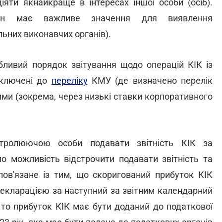
іяти якнайкраще в інтересах іншої особи (осіб).
осин має важливе значення для виявлення
льних виконавчих органів).
ливий порядок звітування щодо операцій КІК із
включені до
переліку
КМУ (де визначено перелік
и (зокрема, через низькі ставки корпоративного
тролюючою особи подавати звітність КІК за
о можливість відстрочити подавати звітність та
пов'язане із тим, що скоригований прибуток КІК
декларацією за наступний за звітним календарний
, то прибуток КІК має бути доданий до податкової