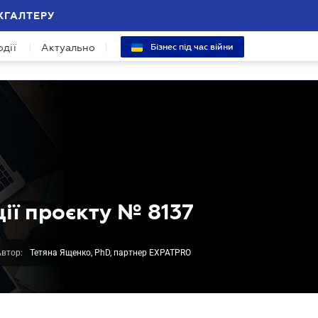
ХГАЛТЕРУ
одії
Актуально
Бізнес під час війни
ції проєкту № 8137
Автор:
Тетяна Ященко, PhD, партнер EXPATPRO