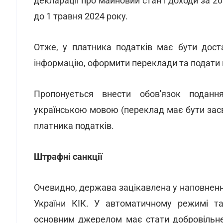
декларації про майновий стан і доходи за 20
до 1 травня 2024 року.
Отже, у платника податків має бути дост
інформацію, оформити переклади та подати 
Пропонується внести обов'язок поданн
українською мовою (переклад має бути засв
платника податків.
Штрафні санкції
Очевидно, держава зацікавлена у наповненні
України КІК. У автоматичному режимі та
основним джерелом має стати добровільн