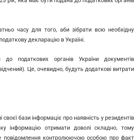
23 рік, яка має бути подана до податкових органів
атньо часу для того, аби зібрати всю необхідну
податкову декларацію в Україні.
я до податкових органів України документів
ідчений). Це, очевидно, будуть додаткові витрати
 своєї бази інформаціє про наявність у резидентів
ку інформацію отримати доволі складно, тому
е повідомлення контролюючою особою про факт