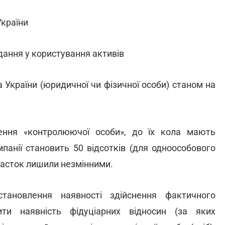
України
адання у користування активів
 України (юридичної чи фізичної особи) станом на
ення «контролюючої особи», до їх кола мають
мпанії становить 50 відсотків (для одноособового
 часток лишили незмінними.
тановлення наявності здійснення фактичного
ти наявність фідуціарних відносин (за яких