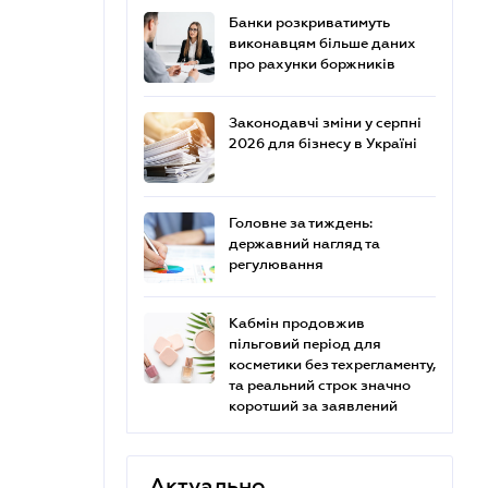
Банки розкриватимуть
виконавцям більше даних
про рахунки боржників
Законодавчі зміни у серпні
2026 для бізнесу в Україні
Головне за тиждень:
державний нагляд та
регулювання
Кабмін продовжив
пільговий період для
косметики без техрегламенту,
та реальний строк значно
коротший за заявлений
Актуально