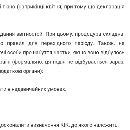
 пізно (наприкінці квітня, при тому що декларація
дання звітностей. При цьому, процедура складна,
або правил для перехідного періоду. Також, не
чі особи про набуття частки, якщо воно відбулось
аїні (формально, ця подія не відбувається зараз,
податкові органи);
вати в надзвичайних умовах.
досконалити визначення КІК, до якого належить: