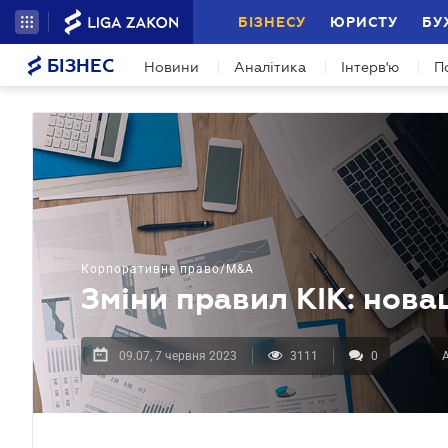
БІЗНЕСУ
ЮРИСТУ
БУ
БІЗНЕС
Новини
Аналітика
Інтерв'ю
П
Корпоративне право/M&A
Зміни правил КІК: нова
09.07, 7 червня 2023
3111
0