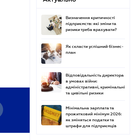
Визначення критичності
підприємств: які зміни та
ризики треба врахувати?
Як скласти успішний бізнес-
план
Відповідальність директора
в умовах війни:
адміністративні, кримінальні
та цивільні ризики
Мінімальна зарплата та
прожитковий мінімум 2026:
як зміняться податки та
штрафи для підприємців