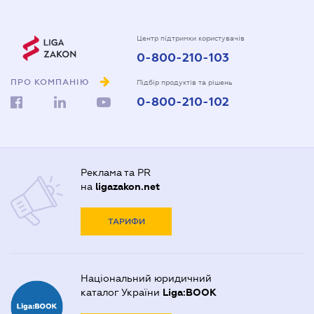
Центр підтримки користувачів
0-800-210-103
ПРО КОМПАНІЮ
Підбір продуктів та рішень
0-800-210-102
Реклама та PR
на
ligazakon.net
ТАРИФИ
Національний юридичний
каталог України
Liga:BOOK