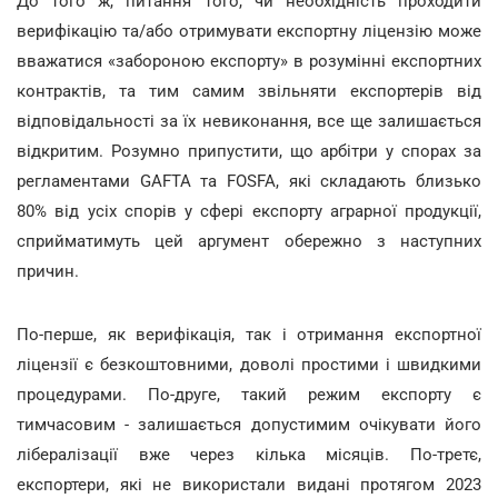
До того ж, питання того, чи необхідність проходити
верифікацію та/або отримувати експортну ліцензію може
вважатися «забороною експорту» в розумінні експортних
контрактів, та тим самим звільняти експортерів від
відповідальності за їх невиконання, все ще залишається
відкритим. Розумно припустити, що арбітри у спорах за
регламентами GAFTA та FOSFA, які складають близько
80% від усіх спорів у сфері експорту аграрної продукції,
сприйматимуть цей аргумент обережно з наступних
причин.
По-перше, як верифікація, так і отримання експортної
ліцензії є безкоштовними, доволі простими і швидкими
процедурами. По-друге, такий режим експорту є
тимчасовим - залишається допустимим очікувати його
лібералізації вже через кілька місяців. По-третє,
експортери, які не використали видані протягом 2023