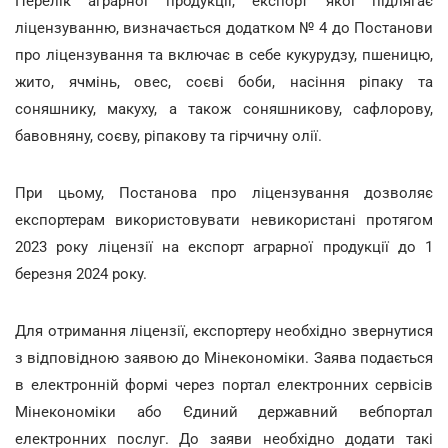
Перелік аграрної продукції, експорт якої підлягає
ліцензуванню, визначається додатком № 4 до Постанови
про ліцензування та включає в себе кукурудзу, пшеницю,
жито, ячмінь, овес, соєві боби, насіння ріпаку та
соняшнику, макуху, а також соняшникову, сафлорову,
бавовняну, соєву, ріпакову та гірчичну олії.
При цьому, Постанова про ліцензування дозволяє
експортерам використовувати невикористані протягом
2023 року ліцензії на експорт аграрної продукції до 1
березня 2024 року.
Для отримання ліцензії, експортеру необхідно звернутися
з відповідною заявою до Мінекономіки. Заява подається
в електронній формі через портал електронних сервісів
Мінекономіки або Єдиний державний вебпортал
електронних послуг. До заяви необхідно додати такі