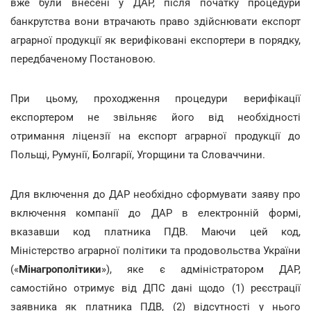
вже були внесені у ДАР, після початку процедури
банкрутства вони втрачають право здійснювати експорт
аграрної продукції як верифіковані експортери в порядку,
передбаченому Постановою.
При цьому, проходження процедури верифікації
експортером не звільняє його від необхідності
отримання ліцензії на експорт аграрної продукції до
Польщі, Румунії, Болгарії, Угорщини та Словаччини.
Для включення до ДАР необхідно сформувати заяву про
включення компанії до ДАР в електронній формі,
вказавши код платника ПДВ. Маючи цей код,
Міністерство аграрної політики та продовольства України
(«
Мінагрополітики
»), яке є адміністратором ДАР,
самостійно отримує від ДПС дані щодо (1) реєстрації
заявника як платника ПДВ, (2) відсутності у нього