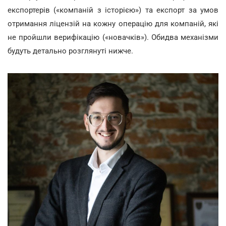
експортерів («компаній з історією») та експорт за умов
отримання ліцензій на кожну операцію для компаній, які
не пройшли верифікацію («новачків»). Обидва механізми
будуть детально розглянуті нижче.