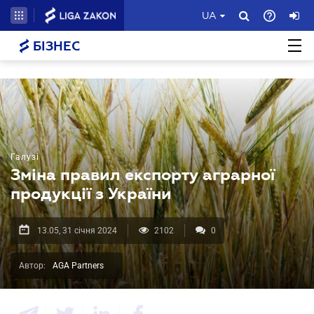
UA
БІЗНЕС
Галузі
Зміна правил експорту аграрної
продукції з України
13.05, 31 січня 2024
2102
0
Автор:
AGA Partners