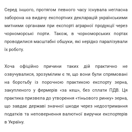
Серед іншого, протягом певного часу існувала негласна
заборона на видачу експортних декларацій українськими
митними органами при експорті аграрної продукції через
чорноморські порти. Також, в чорноморських портах
проводилися масштабні обшуки, які нерідко паралізували
їх роботу.
Хоча офіційно причини таких дій практично не
озвучувалися, зрозумілим є те, що вони були спрямовані
на боротьбу із порочною практикою експорту зерна,
закупленого у фермерів «за кеш», без сплати ПДВ. Ця
практика призвела до утворення «тіньового ринку» зерна,
що завдає державі значної шкоди через недоотримання
податків та неповернення валютної виручки експортерів
в Україну.