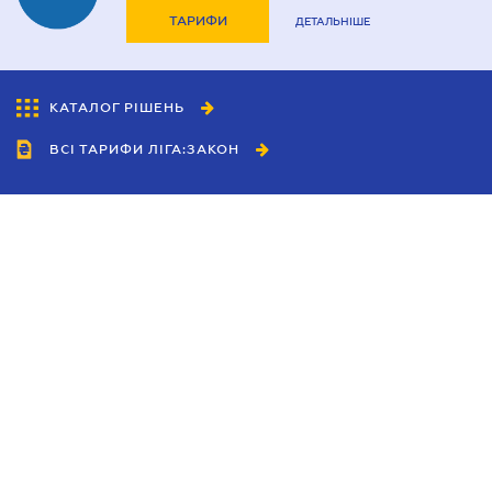
ТАРИФИ
ДЕТАЛЬНІШЕ
КАТАЛОГ РІШЕНЬ
ВСІ ТАРИФИ ЛІГА:ЗАКОН
Співробітництво
Агенти
Дилери
Політика конфіденційності
Умови використання сайту
Реклама
Блог
Новини компанії
Керівництва