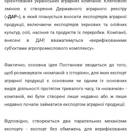
орієнтованих українських аграрних компаній. Ключовою
зміною є створення Державного аграрного реєстру
(«
ДАР
»), в який планується вносити експортерів аграрної
продукції, включаючи експортерів зернових та олійних
культур, олії, насіння та продуктів їх переробки. Компанії,
внесені в ДАР, вважатимуться «верифікованими
суб'єктами агропромислового комплексу».
Фактично, основна ідея Постанови зводиться до того,
щоб розмежувати «компаній з історією», для яких експорт
аграрної продукції є основним чи одним із основних
видів діяльності протягом тривалого часу, та «новачків» -
компаній, які були створені лише недавно або ж лише
недавно почали займатися експортом аграрної продукції.
Відповідно, створюється два паралельних механізми
експорту - експорт без обмежень для верифікованих