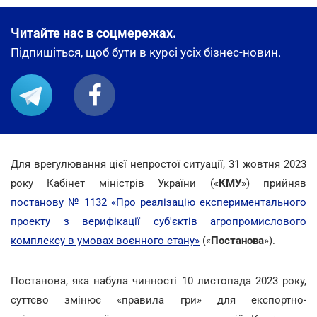
Читайте нас в соцмережах.
Підпишіться, щоб бути в курсі усіх бізнес-новин.
Для врегулювання цієї непростої ситуації, 31 жовтня 2023
року Кабінет міністрів України («
КМУ
») прийняв
постанову № 1132 «Про реалізацію експериментального
проекту з верифікації суб'єктів агропромислового
комплексу в умовах воєнного стану»
(«
Постанова
»).
Постанова, яка набула чинності 10 листопада 2023 року,
суттєво змінює «правила гри» для експортно-