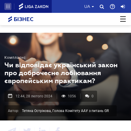
UA
БІЗНЕС
Комплаєнс
Чи відповідає український закон
про доброчесне лобіювання
європейським практикам?
12.44, 28 лютого 2024
1056
0
Автор:
Тетяна Острікова, Голова Комітету ААУ з питань GR