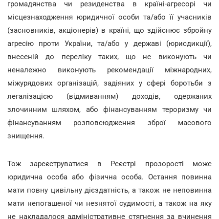
громадянства чи резиденства в країні-агресорі чи
місцезнаходження юридичної особи та/або її учасників
(засновників, акціонерів) в країні, що здійснює збройну
агресію проти України, та/або у державі (юрисдикції),
внесеній до переліку таких, що не виконують чи
неналежно виконують рекомендації міжнародних,
міжурядових організацій, задіяних у сфері боротьби з
легалізацією (відмиванням) доходів, одержаних
злочинним шляхом, або фінансуванням тероризму чи
фінансуванням розповсюдження зброї масового
знищення.
Тож зареєструватися в Реєстрі прозорості може
юридична особа або фізична особа. Остання повинна
мати повну цивільну дієздатність, а також не неповинна
мати непогашеної чи незнятої судимості, а також на яку
не накладалося адміністративне стягнення за вчинення