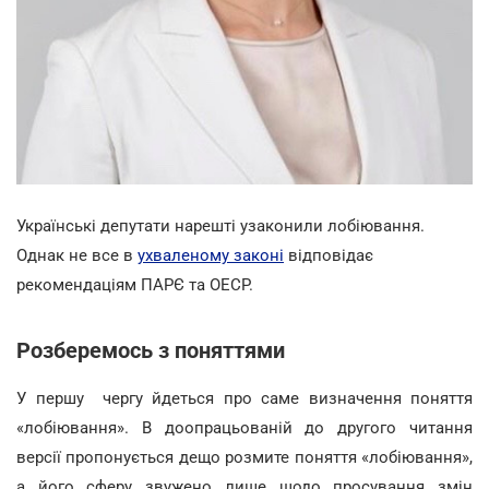
Українські депутати нарешті узаконили лобіювання.
Однак не все в
ухваленому законі
відповідає
рекомендаціям ПАРЄ та ОЕСР.
Розберемось з поняттями
У першу чергу йдеться про саме визначення поняття
«лобіювання». В доопрацьованій до другого читання
версії пропонується дещо розмите поняття «лобіювання»,
а його сферу звужено лише щодо просування змін