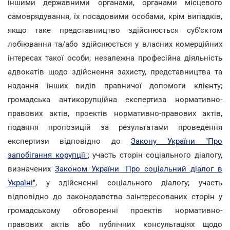
іншими державними органами, органами місцевого
самоврядування, їх посадовими особами, крім випадків,
якщо таке представництво здійснюється суб'єктом
лобіювання та/або здійснюється у власних комерційних
інтересах такої особи; незалежна професійна діяльність
адвокатів щодо здійснення захисту, представництва та
надання інших видів правничої допомоги клієнту;
громадська антикорупційна експертиза нормативно-
правових актів, проектів нормативно-правових актів,
подання пропозицій за результатами проведення
експертизи відповідно до
Закону України "Про
запобігання корупції"
; участь сторін соціального діалогу,
визначених
Законом України "Про соціальний діалог в
Україні"
, у здійсненні соціального діалогу; участь
відповідно до законодавства заінтересованих сторін у
громадському обговоренні проектів нормативно-
правових актів або публічних консультаціях щодо