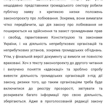
нещодавно представники громадського сектору робили
публічну заяву з критикою низки положень
законопроєкту про лобіювання. Зокрема, вони вимагали
чітко передбачити, що дія закону про лобіювання не
поширюється на здійснення та захист громадянами прав
і свобод, гарантованих Конституцією та законами
України, і на діяльність неприбуткових організацій та
неприбуткових установ, зокрема громадських об'єднань.
Утім, у фінальній версії документу ці вимоги не повністю
враховані. Хоч з тексту законопроекту до другого читання
і вилучено поняття «адвокаціі» та зроблно спробу
вивести діяльність громадських організацій з-під дії
закону, ризики того, що таким організаціям треба буде
включитися до реєстру прозорості, звітувати та
розкривати багато інформації про свою діяльність,
зберігаються. Адже в проголосованій редакції закону