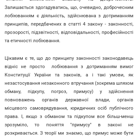
Залишається здогадуватись, що, очевидно, доброчесним
лобіюванням є діяльність, здійснювана з дотриманням
принципів, передбачених в статті 4 закону - законності,
прозорості, підзвітності, відповідальності, професійності
та етичності лобіювання.
Цікавим є те, що до принципу законності законодавець
відніс не просто лобіювання з дотриманням вимог
Конституції України та законів, а і такі умови, як
незастосування незаконного втручання (зокрема шляхом
обману, підкупу, погроз, примусу) у здійснення
повноважень органів державної влади, органів
місцевого самоврядування, юридичних осіб публічного
права. І, якщо з обманом та підкупом все більш-менш
зрозуміло, то поняття "примусу" в законі не
розкривається. З теорії ми знаємо, що примус може бути