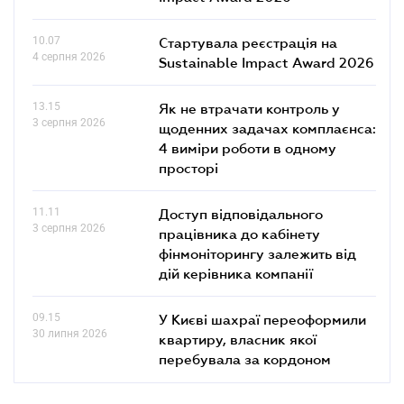
10.07
Стартувала реєстрація на
4 серпня 2026
Sustainable Impact Award 2026
13.15
Як не втрачати контроль у
3 серпня 2026
щоденних задачах комплаєнса:
4 виміри роботи в одному
просторі
11.11
Доступ відповідального
3 серпня 2026
працівника до кабінету
фінмоніторингу залежить від
дій керівника компанії
09.15
У Києві шахраї переоформили
30 липня 2026
квартиру, власник якої
перебувала за кордоном