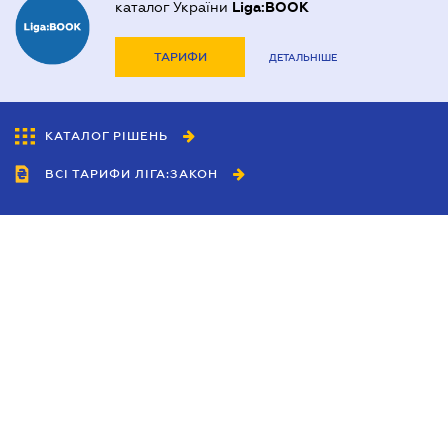
каталог України
Liga:BOOK
ТАРИФИ
ДЕТАЛЬНІШЕ
КАТАЛОГ РІШЕНЬ
ВСІ ТАРИФИ ЛІГА:ЗАКОН
Співробітництво
Агенти
Дилери
Політика конфіденційності
Умови використання сайту
Реклама
Блог