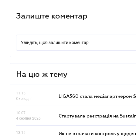
Залиште коментар
Увійдіть, щоб залишити коментар
На цю ж тему
11.15
LIGA360 стала медіапартнером S
Сьогодні
10.07
Стартувала реєстрація на Sustai
4 серпня 2026
13.15
Як не втрачати контроль у щоден