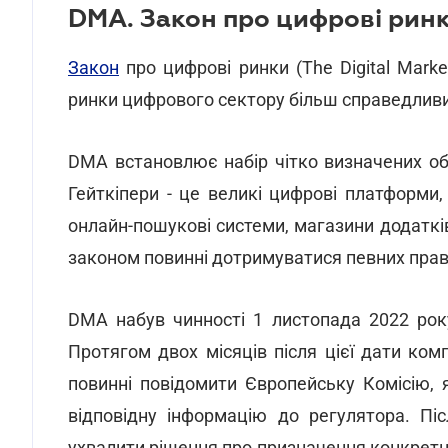
DMA. Закон про цифрові рин
Закон
про цифрові ринки (The Digital Marke
ринки цифрового сектору більш справедли
DMA встановлює набір чітко визначених об'
Гейткіпери - це великі цифрові платформи,
онлайн-пошукові системи, магазини додаткі
законом повинні дотримуватися певних прав
DMA набув чинності 1 листопада 2022 рок
Протягом двох місяців після цієї дати ко
повинні повідомити Європейську Комісію,
відповідну інформацію до регулятора. Пі
ухвалити рішення про призначення конкретно