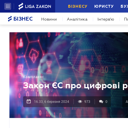
БІЗНЕСУ
ЮРИСТУ
БУ
БІЗНЕС
Новини
Аналітика
Інтерв'ю
П
Комплаєнс
Закон ЄС про цифрові р
16.33, 6 березня 2024
973
0
А