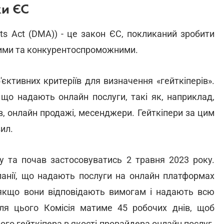
ки ЄС
ts Act (DMA)) - це закон ЄС, покликаний зробити
вими та конкурентоспроможними.
єктивних критеріїв для визначення «гейткіперів».
 що надають онлайн послуги, такі як, наприклад,
в, онлайн продажі, месенджери. Гейткіпери за цим
ил.
у та почав застосовуватись 2 травня 2023 року.
мпанії, що надають послуги на онлайн платформах
 якщо вони відповідають вимогам і надають всю
сля цього Комісія матиме 45 робочих днів, щоб
го гейткіпера в якості провайдера онлайн послуг.