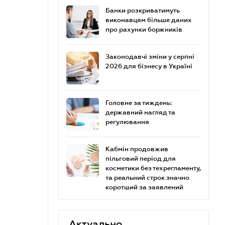
Банки розкриватимуть
виконавцям більше даних
про рахунки боржників
Законодавчі зміни у серпні
2026 для бізнесу в Україні
Головне за тиждень:
державний нагляд та
регулювання
Кабмін продовжив
пільговий період для
косметики без техрегламенту,
та реальний строк значно
коротший за заявлений
Актуально