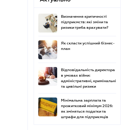
Визначення критичності
підприємств: які зміни та
ризики треба врахувати?
Як скласти успішний бізнес-
план
Відповідальність директора
в умовах війни:
адміністративні, кримінальні
та цивільні ризики
Мінімальна зарплата та
прожитковий мінімум 2026:
як зміняться податки та
штрафи для підприємців