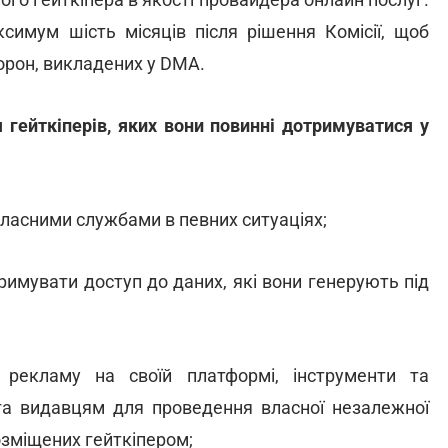
симум шість місяців після рішення Комісії, щоб
орон, викладених у DMA.
я гейткіперів, яких вони повинні дотримуватися у
власними службами в певних ситуаціях;
римувати доступ до даних, які вони генерують під
 рекламу на своїй платформі, інструменти та
та видавцям для проведення власної незалежної
озміщених гейткіпером;