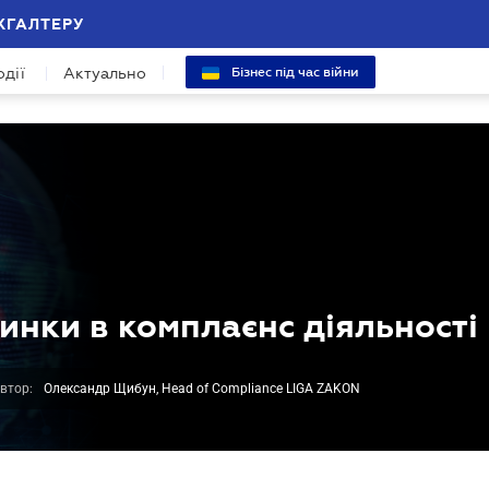
ХГАЛТЕРУ
одії
Актуально
Бізнес під час війни
инки в комплаєнс діяльності
втор:
Олександр Щибун, Head of Compliance LIGA ZAKON