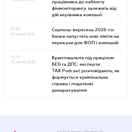
працівника до кабінету
фінмоніторингу залежить від
дій керівника компанії
09.05
Серпень-вересень 2026-го:
28 липня 2026
банки запустять нові ліміти на
перекази для ФОП і компаній
16.14
Криптовалюта під прицілом
17 липня 2026
БЕБ та ДПС: експерти
TAX Podcast розповідають, як
формується кримінальна
справа і податкові
донарахування
Центр підтримки користувачів