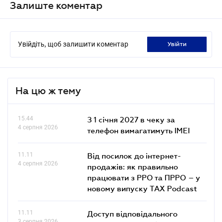
Залиште коментар
Увійдіть, щоб залишити коментар
увійти
На цю ж тему
15.44
З 1 січня 2027 в чеку за
4 серпня 2026
телефон вимагатимуть IMEI
11.11
Від посилок до інтернет-
4 серпня 2026
продажів: як правильно
працювати з РРО та ПРРО – у
новому випуску TAX Podcast
11.11
Доступ відповідального
3 серпня 2026