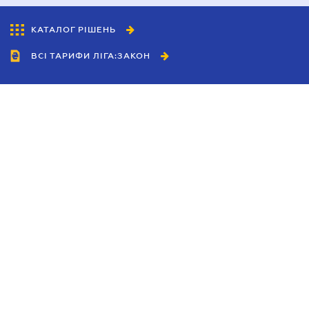
КАТАЛОГ РІШЕНЬ
ВСІ ТАРИФИ ЛІГА:ЗАКОН
Співробітництво
Агенти
Дилери
Політика конфіденційності
Умови використання сайту
Реклама
Блог
Новини компанії
Керівництва
Каталоги компаній