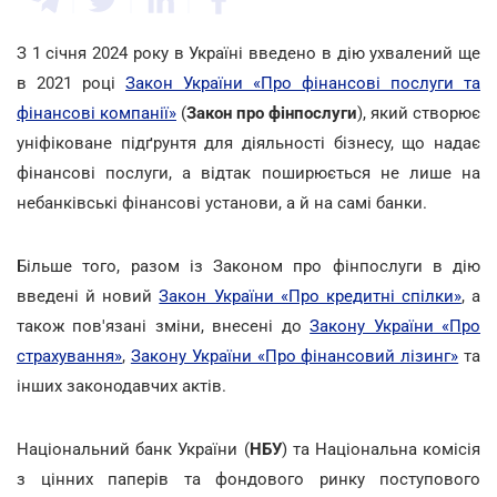
З 1 січня 2024 року в Україні введено в дію ухвалений ще
в 2021 році
Закон України «Про фінансові послуги та
фінансові компанії»
(
Закон про фінпослуги
), який створює
уніфіковане підґрунтя для діяльності бізнесу, що надає
фінансові послуги, а відтак поширюється не лише на
небанківські фінансові установи, а й на самі банки.
Більше того, разом із Законом про фінпослуги в дію
введені й новий
Закон України «Про кредитні спілки»
, а
також пов'язані зміни, внесені до
Закону України «Про
страхування»
,
Закону України «Про фінансовий лізинг»
та
інших законодавчих актів.
Національний банк України (
НБУ
) та Національна комісія
з цінних паперів та фондового ринку поступового