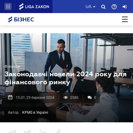
UA
БІЗНЕС
Фінанси
Законодавчі новели 2024 року для
фінансового ринку
15.01, 29 березня 2024
2580
0
Автор:
KPMG в Україні