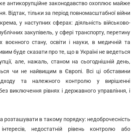
ьке антикорупційне законодавство охоплює майже
ня. Відтак, тільки за період повномасштабної війни
крема, у наступних сферах: діяльність військово-
публічних закупівель, у сфері транспорту, перетину
х воєнного стану, освіти і науки, в медичній та
вим буде сказати про те, що в Україні не ведеться
упції, але, нажаль, станом на сьогоднішній день,
ться чи не найвищим в Європі. Всі ці обставини
підходу та належного контролю у вирішенні
 без виключення рівнях і державного управління, і
на розташувати в такому порядку: недоброчесність
інтересів, недостатній рівень контролю або