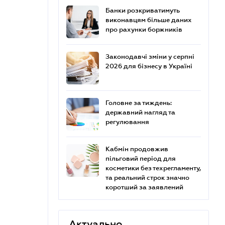
Банки розкриватимуть
виконавцям більше даних
про рахунки боржників
Законодавчі зміни у серпні
2026 для бізнесу в Україні
Головне за тиждень:
державний нагляд та
регулювання
Кабмін продовжив
пільговий період для
косметики без техрегламенту,
та реальний строк значно
коротший за заявлений
Актуально