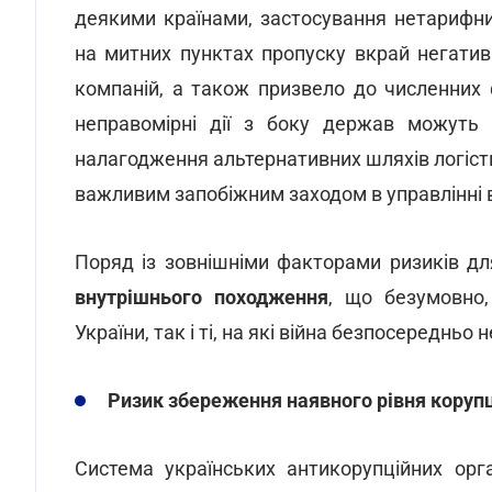
деякими країнами, застосування нетарифн
на митних пунктах пропуску вкрай негатив
компаній, а також призвело до численних 
неправомірні дії з боку держав можуть 
налагодження альтернативних шляхів логіст
важливим запобіжним заходом в управлінні
Поряд із зовнішніми факторами ризиків д
внутрішнього походження
, що безумовно,
України, так і ті, на які війна безпосередньо
Ризик збереження наявного рівня корупц
Система українських антикорупційних орг