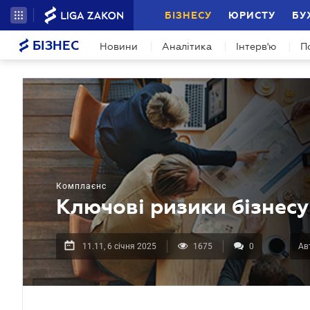
БІЗНЕСУ
ЮРИСТУ
БУ
БІЗНЕС
Новини
Аналітика
Інтерв'ю
П
Комплаєнс
Ключові ризики бізнесу
11.11, 6 січня 2025
1675
0
Ав