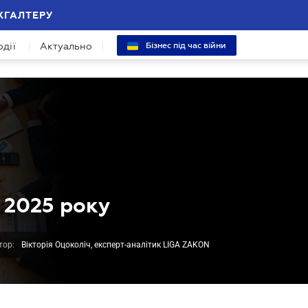
ХГАЛТЕРУ
одії
Актуально
Бізнес під час війни
 2025 року
тор:
Вікторія Оцоколіч, експерт-аналітик LIGA ZAKON