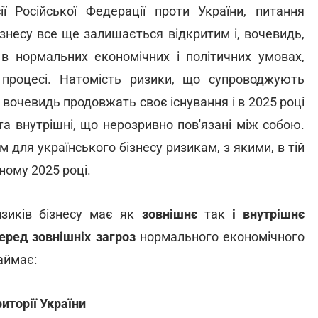
ії Російської Федерації проти України, питання
ізнесу все ще залишається відкритим і, вочевидь,
 в нормальних економічних і політичних умовах,
с процесі. Натомість ризики, що супроводжують
, вочевидь продовжать своє існування і в 2025 році
та внутрішні, що нерозривно пов'язані між собою.
для українського бізнесу ризикам, з якими, в тій
пному 2025 році.
зиків бізнесу має як
зовнішнє
так
і внутрішнє
еред зовнішніх загроз
нормального економічного
займає:
иторії України