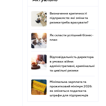
Визначення критичності
підприємств: які зміни та
ризики треба врахувати?
Як скласти успішний бізнес-
план
Відповідальність директора
в умовах війни:
адміністративні, кримінальні
та цивільні ризики
Мінімальна зарплата та
прожитковий мінімум 2026:
як зміняться податки та
штрафи для підприємців