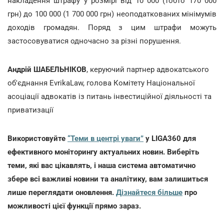
накладення штрафу у розмірі від 10 000 (тобто 170 000
грн) до 100 000 (1 700 000 грн) неоподаткованих мінімумів
доходів громадян. Поряд з цим штрафи можуть
застосовуватися одночасно за різні порушення.
Андрій ШАБЕЛЬНІКОВ
, керуючий партнер адвокатського
об'єднання EvrikaLaw, голова Комітету Національної
асоціації адвокатів із питань інвестиційної діяльності та
приватизації
Використовуйте
“Теми в центрі уваги”
у LIGA360 для
ефективного моніторингу актуальних новин. Виберіть
теми, які вас цікавлять, і наша система автоматично
збере всі важливі новини та аналітику, вам залишиться
лише переглядати оновлення.
Дізнайтеся більше
про
можливості цієї функції прямо зараз.