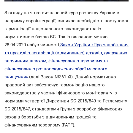
З огляду на чітко визначений курс розвитку України в
напрямку євроінтеграції, виникає необхідність поступової
гармонізації національного законодавства із
нормативною базою ЄС. Так із вказаною метою
28.04.2020 набув чинності
Закон України «Про запобігання
та протидію легалізації (відмиванню) доходів, одержаних
злочинним шляхом, фінансуванню тероризму та
фінансуванню розповсюдження зброї масового
знищення»
(далі Закон №361-ХІ). Даний нормативно-
правовий акт забезпечує гармонізацію нашого
законодавства у частині фінансового моніторингу із
нормами четвертої Директиви ЄС 2015/849 та Регламенту
ЄС 2015/847, стандартами Групи з розробки фінансових
заходів боротьби з відмиванням грошей та
фінансуванням тероризму (FATF).