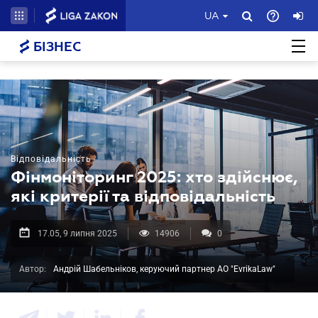
UA
БІЗНЕС
Відповідальність
Фінмоніторинг 2025: хто здійснює,
які критерії та відповідальність
17.05, 9 липня 2025
14906
0
Автор:
Андрій Шабельніков, керуючий партнер АО "EvrikaLaw"