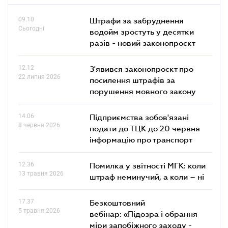
09.10
Штрафи за забруднення
Сьогодні
водойм зростуть у десятки
разів - новий законопроєкт
12.12
З'явився законопроєкт про
22 липня 2026
посилення штрафів за
порушення мовного закону
14.06
Підприємства зобов'язані
8 червня 2026
подати до ТЦК до 20 червня
інформацію про транспорт
12.36
Помилка у звітності МГК: коли
13 травня 2026
штраф неминучий, а коли – ні
17.37
Безкоштовний
5 травня 2026
вебінар: «Підозра і обрання
міри запобіжного заходу -