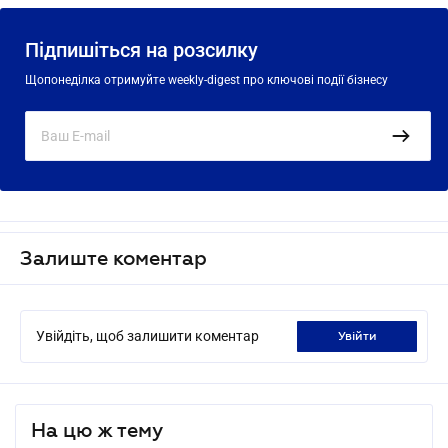
Підпишіться на розсилку
Щопонеділка отримуйте weekly-digest про ключові події бізнесу
Залиште коментар
Увійдіть, щоб залишити коментар
увійти
На цю ж тему