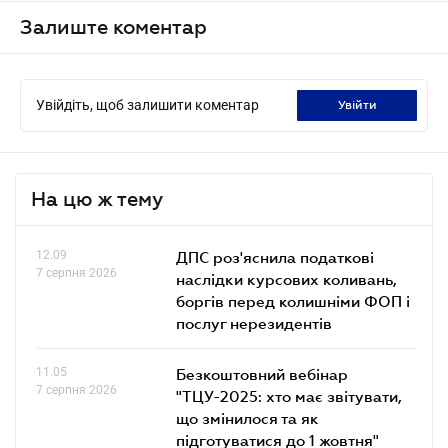
Залиште коментар
Увійдіть, щоб залишити коментар
увійти
На цю ж тему
12.09
ДПС роз'яснила податкові
7 серпня 2026
наслідки курсових коливань,
боргів перед колишніми ФОП і
послуг нерезидентів
11.05
Безкоштовний вебінар
7 серпня 2026
"ТЦУ-2025: хто має звітувати,
що змінилося та як
підготуватися до 1 жовтня"