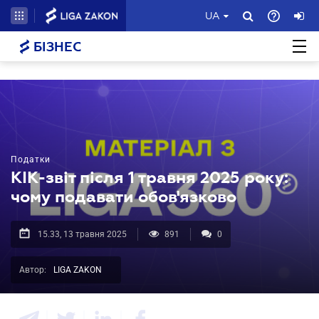
UA
БІЗНЕС
Податки
КІК-звіт після 1 травня 2025 року:
чому подавати обов'язково
15.33, 13 травня 2025
891
0
Автор:
LIGA ZAKON