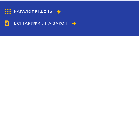
КАТАЛОГ РІШЕНЬ
ВСІ ТАРИФИ ЛІГА:ЗАКОН
Співробітництво
Агенти
Дилери
Політика конфіденційності
Умови використання сайту
Реклама
Блог
Новини компанії
Керівництва
Каталоги компаній
Теми в центрі уваги