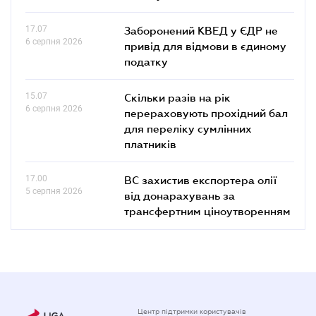
17.07
Заборонений КВЕД у ЄДР не
6 серпня 2026
привід для відмови в єдиному
податку
15.07
Скільки разів на рік
6 серпня 2026
перераховують прохідний бал
для переліку сумлінних
платників
17.00
ВС захистив експортера олії
5 серпня 2026
від донарахувань за
трансфертним ціноутворенням
Центр підтримки користувачів