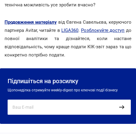
технічна можливість усе зробити вчасно?
Продовження матеріалу
від Євгена Савельєва, керуючого
партнера Avitar, читайте в
LIGA360
.
Розблокуйте доступ
до
повної аналітики
та дізнайтеся, коли настане
відповідальність, чому краще подати КІК-звіт зараз та що
конкретно потрібно подати.
Підпишіться на розсилку
Щопонеділка отримуйте weekly-digest про ключові події бізнесу