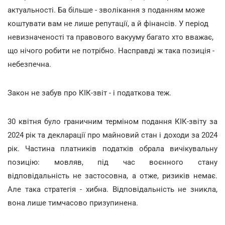
актуальності. Ба більше - зволікання з поданням може
коштувати вам не лише репутації, а й фінансів. У період
невизначеності та правового вакууму багато хто вважає,
що нічого робити не потрібно. Насправді ж така позиція -
небезпечна.
Закон не забув про КІК-звіт - і податкова теж.
30 квітня було граничним терміном подання КІК-звіту за
2024 рік та декларації про майновий стан і доходи за 2024
рік. Частина платників податків обрала вичікувальну
позицію: мовляв, під час воєнного стану
відповідальність не застосовна, а отже, ризиків немає.
Але така стратегія - хибна. Відповідальність не зникла,
вона лише тимчасово призупинена.