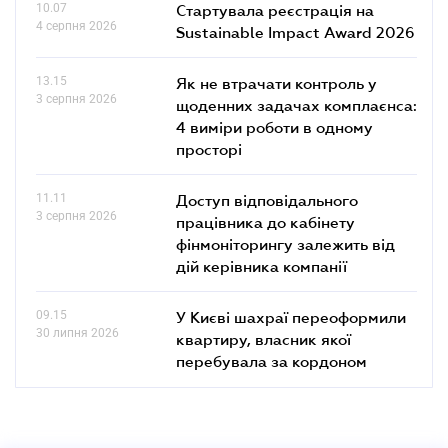
10.07
Стартувала реєстрація на
4 серпня 2026
Sustainable Impact Award 2026
13.15
Як не втрачати контроль у
3 серпня 2026
щоденних задачах комплаєнса:
4 виміри роботи в одному
просторі
11.11
Доступ відповідального
3 серпня 2026
працівника до кабінету
фінмоніторингу залежить від
дій керівника компанії
09.15
У Києві шахраї переоформили
30 липня 2026
квартиру, власник якої
перебувала за кордоном