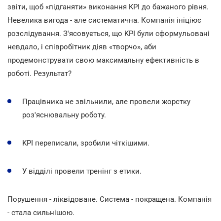
звіти, щоб «підганяти» виконання KPI до бажаного рівня.
Невелика вигода - але систематична. Компанія ініціює
розслідування. З'ясовується, що KPI були сформульовані
невдало, і співробітник діяв «творчо», аби
продемонструвати свою максимальну ефективність в
роботі. Результат?
Працівника не звільнили, але провели жорстку
роз'яснювальну роботу.
KPI переписали, зробили чіткішими.
У відділі провели тренінг з етики.
Порушення - ліквідоване. Система - покращена. Компанія
- стала сильнішою.