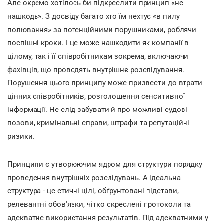
Але окремо хотілось би підкреслити принцип «не
нашкодь». З досвіду багато хто їм нехтує «в пилу
полювання» за потенційними порушниками, роблячи
поспішні кроки. І це може нашкодити як компанії в
цілому, так і її співробітникам зокрема, включаючи
фахівців, що проводять внутрішнє розслідування.
Порушення цього принципу може призвести до втрати
цінних співробітників, розголошення сенситивної
інформації. Не слід забувати й про можливі судові
позови, кримінальні справи, штрафи та репутаційні
ризики.
Принципи є утворюючим ядром для структури порядку
проведення внутрішніх розслідувань. А ідеальна
структура - це етичні цілі, обґрунтовані підстави,
релевантні обов'язки, чітко окреслені протоколи та
адекватне використання результатів. Під адекватними у