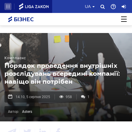
UA
БІЗНЕС
Комплаєнс
Порядок проведення внутрішніх
розслідувань всередині компанії:
навіщо він потрібен
14.10, 5 серпня 2025
958
1
Автор:
Asters