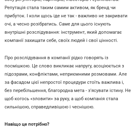
Репутація стала таким самим активом, як бренд чи
прибуток. І коли щось іде не так - важливо не закривати
очі, а чесно розібратись. Саме для цього існують
внутрішні розслідування: інструмент, який допомагає
компанії захищати себе, своїх людей і свої цінності.
Про розслідування в компанії рідко говорять із
посмішкою. Це слово викликає напругу, асоціюється з
підозрами, конфліктами, неприємними розмовами. Але
за фасадом цієї непростої процедури стоїть важлива і,
без перебільшення, благородна мета - з'ясувати істину. Не
щоб когось «зловити» за руку, а щоб компанія стала
сильнішою, справедливішою і чеснішою.
Навіщо це потрібно?