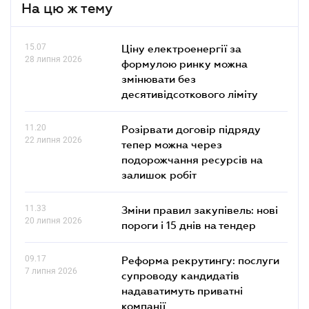
На цю ж тему
15.07
Ціну електроенергії за
28 липня 2026
формулою ринку можна
змінювати без
десятивідсоткового ліміту
11.20
Розірвати договір підряду
22 липня 2026
тепер можна через
подорожчання ресурсів на
залишок робіт
11.33
Зміни правил закупівель: нові
20 липня 2026
пороги і 15 днів на тендер
09.17
Реформа рекрутингу: послуги
7 липня 2026
супроводу кандидатів
надаватимуть приватні
компанії