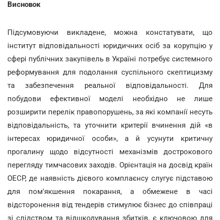
Висновок
Підсумовуючи викладене, можна констатувати, що
інститут відповідальності юридичних осіб за корупцію у
сфері публічних закупівель в Україні потребує системного
реформування для подолання суспільного скептицизму
та забезпечення реальної відповідальності. Для
побудови ефективної моделі необхідно не лише
розширити перелік правопорушень, за які компанії несуть
відповідальність, та уточнити критерії вчинення дій «в
інтересах юридичної особи», а й усунути критичну
прогалину щодо відсутності механізмів дострокового
перегляду тимчасових заходів. Орієнтація на досвід країн
ОЕСР, де наявність дієвого комплаєнсу слугує підставою
для пом'якшення покарання, а обмежене в часі
відсторонення від тендерів стимулює бізнес до співпраці
зі слідством та відшкодування збитків, є ключовою для