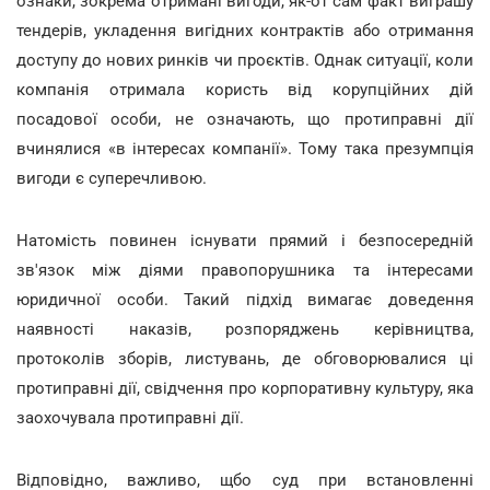
ознаки, зокрема отримані вигоди, як-от сам факт виграшу
тендерів, укладення вигідних контрактів або отримання
доступу до нових ринків чи проєктів. Однак ситуації, коли
компанія отримала користь від корупційних дій
посадової особи, не означають, що протиправні дії
вчинялися «в інтересах компанії». Тому така презумпція
вигоди є суперечливою.
Натомість повинен існувати прямий і безпосередній
зв'язок між діями правопорушника та інтересами
юридичної особи. Такий підхід вимагає доведення
наявності наказів, розпоряджень керівництва,
протоколів зборів, листувань, де обговорювалися ці
протиправні дії, свідчення про корпоративну культуру, яка
заохочувала протиправні дії.
Відповідно, важливо, щбо суд при встановленні