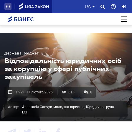
UA
БІЗНЕС
Держава, бюджет
Відповідальність юридичних осіб
за корупцію у сфері публічних
закупівель
15.21, 17 лютого 2026
615
0
Автор:
Анастасія Савчук, молодша юристка, Юридична група
LCF