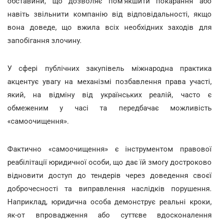
обставини, що дозволяє пом'якшити покарання або
навіть звільнити компанію від відповідальності, якщо
вона доведе, що вжила всіх необхідних заходів для
запобігання злочину.
У сфері публічних закупівель міжнародна практика
акцентує увагу на механізмі позбавлення права участі,
який, на відміну від українських реалій, часто є
обмеженим у часі та передбачає можливість
«самоочищення».
Фактично «самоочищення» є інструментом правової
реабілітації юридичної особи, що дає їй змогу достроково
відновити доступ до тендерів через доведення своєї
доброчесності та виправлення наслідків порушення.
Наприклад, юридична особа демонструє реальні кроки,
як-от впровадження або суттєве вдосконалення