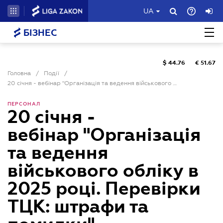
UA
БІЗНЕС
$
44.76
€
51.67
Головна
/
Події
/
20 січня - вебінар "Організація та ведення військового обліку в 2025 році. Перевірки ТЦК: штрафи та помилки"
ПЕРСОНАЛ
20 січня -
вебінар "Організація
та ведення
військового обліку в
2025 році. Перевірки
ТЦК: штрафи та