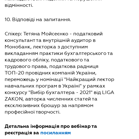
відмінності.
10. Відповіді на запитання.
Спікер: Тетяна Мойсеєнко - податковий
консультант та внутрішній аудитор в
Монобанк, лекторка з доступним
викладанням практики бухгалтерського та
кадрового обліку, податкового та
трудового права, податкова радниця
ТОП-20 провідних компаній України,
переможець у номінації "Найкращий лектор
навчальних програм в Україні" у рамках
конкурсу "Вибір бухгалтера - 2021" від LIGA
ZAKON, авторка численних статей та
ексклюзивних брошур за напрямом
професійної творчості.
Детальна інформація про вебінар та
реєстрація за
посиланням