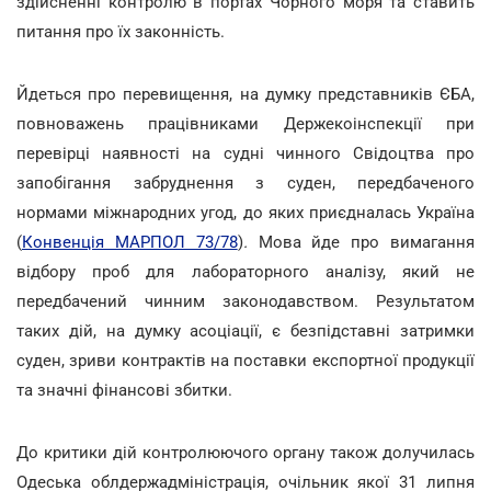
здійсненні контролю в портах Чорного моря та ставить
питання про їх законність.
Йдеться про перевищення, на думку представників ЄБА,
повноважень працівниками Держекоінспекції при
перевірці наявності на судні чинного Свідоцтва про
запобігання забруднення з суден, передбаченого
нормами міжнародних угод, до яких приєдналась Україна
(
Конвенція МАРПОЛ 73/78
)
.
Мова йде про вимагання
відбору проб для лабораторного аналізу, який не
передбачений чинним законодавством. Результатом
таких дій, на думку асоціації, є безпідставні затримки
суден, зриви контрактів на поставки експортної продукції
та значні фінансові збитки.
До критики дій контролюючого органу також долучилась
Одеська облдержадміністрація, очільник якої 31 липня