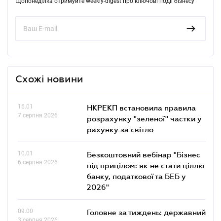
Щопонеділка отримуйте weekly-digest про ключові події бізнесу
Схожі новини
16.01
НКРЕКП встановила правила
7 серпня 2026
розрахунку "зеленої" частки у
рахунку за світло
10.01
Безкоштовний вебінар "Бізнес
6 серпня 2026
під прицілом: як не стати ціллю
банку, податкової та БЕБ у
2026"
09.00
Головне за тиждень: державний
3 серпня 2026