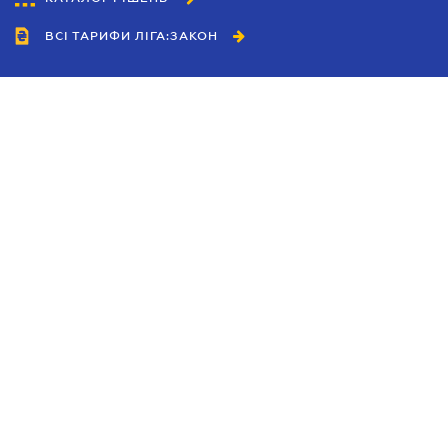
ВСІ ТАРИФИ ЛІГА:ЗАКОН
Співробітництво
Агенти
Дилери
Політика конфіденційності
Умови використання сайту
Реклама
Блог
Новини компанії
Керівництва
Каталоги компаній
Теми в центрі уваги
Підтримка та контакти